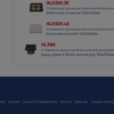
HL0300.3E
13 shkarkues dyshemeje/Pjesë shtesë/Pjesë k
Grilë tunxhi-e lustruar 140x140mm
HL0300.4E
13 shkarkues dyshemeje/Pjesë shtesë/Pjesë k
Grilë inoksi e bardhë 140x140mm
HL39G
13 shkarkues dyshemeje/Pjesë shtesë/Koperturat
Kapuç pilete d 110mm, kornizë gize 150x150mm
rint
Imprint
Contact & Newsletter
Search
Sitemap
Cookie settin