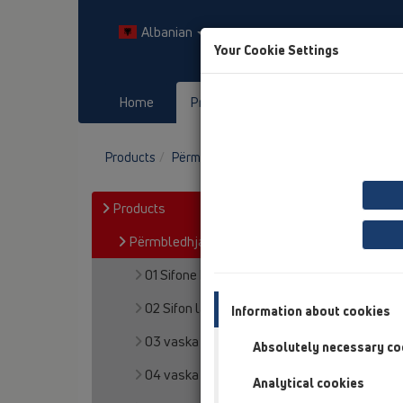
Albanian
Your Cookie Settings
Home
Products
Downloads
Products
Përmbledhja e artikullit
12 shkarkim ta
Products
Përmbledhja e artikullit
01 Sifone kuzhine
02 Sifon lavapjate
Information about cookies
03 vaska
Absolutely necessary co
04 vaska dushi
Analytical cookies