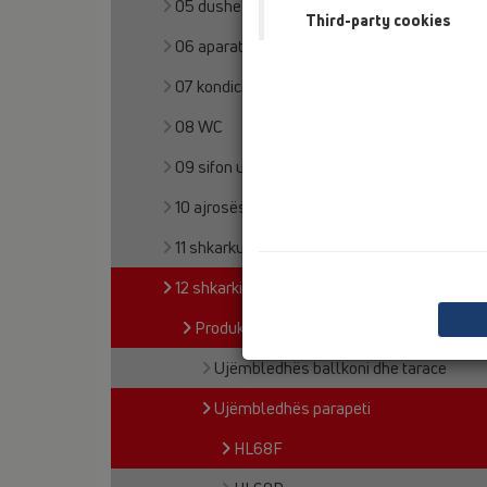
05 dushe pa barriera
Third-party cookies
06 aparate për larje
07 kondicioner dhe ajrim
08 WC
09 sifon urinali
10 ajrosës tubi
11 shkarkues tavani
12 shkarkim tarrace
Produkte
Ujëmbledhës ballkoni dhe tarace
Ujëmbledhës parapeti
HL68F