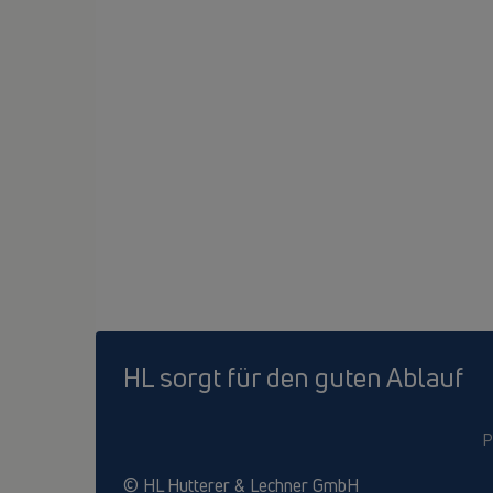
HL sorgt für den guten Ablauf
P
© HL Hutterer & Lechner GmbH