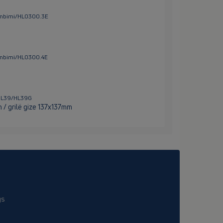
ëmbimi/HL0300.3E
ëmbimi/HL0300.4E
/HL39/HL39G
 / grilë gize 137x137mm
gs