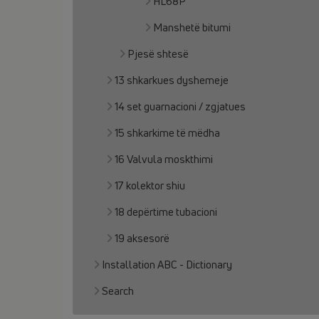
HL68P
Manshetë bitumi
Pjesë shtesë
13 shkarkues dyshemeje
14 set guarnacioni / zgjatues
15 shkarkime të mëdha
16 Valvula moskthimi
17 kolektor shiu
18 depërtime tubacioni
19 aksesorë
Installation ABC - Dictionary
Search