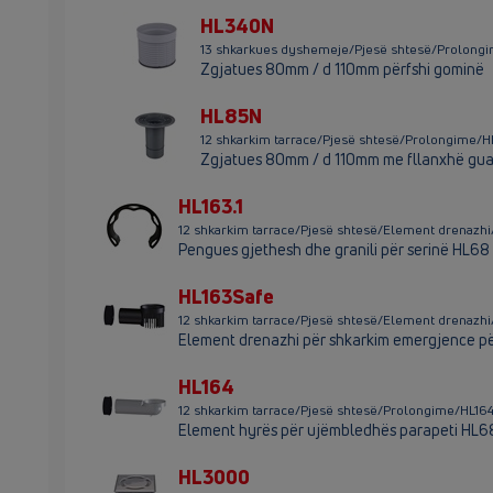
HL340N
13 shkarkues dyshemeje/Pjesë shtesë/Prolon
Zgjatues 80mm / d 110mm përfshi gominë
HL85N
12 shkarkim tarrace/Pjesë shtesë/Prolongime
Zgjatues 80mm / d 110mm me fllanxhë guar
HL163.1
12 shkarkim tarrace/Pjesë shtesë/Element drenazhi/
Pengues gjethesh dhe granili për serinë HL68
HL163Safe
12 shkarkim tarrace/Pjesë shtesë/Element drenazh
Element drenazhi për shkarkim emergjence pë
HL164
12 shkarkim tarrace/Pjesë shtesë/Prolongime/HL16
Element hyrës për ujëmbledhës parapeti HL6
HL3000