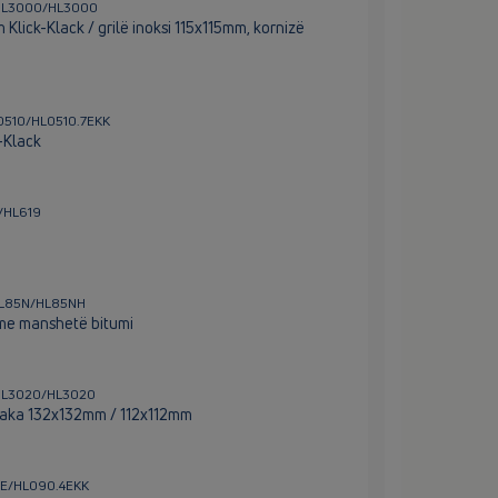
t/HL3000/HL3000
 Klick-Klack / grilë inoksi 115x115mm, kornizë
L0510/HL0510.7EKK
-Klack
9/HL619
/HL85N/HL85NH
me manshetë bitumi
/HL3020/HL3020
llaka 132x132mm / 112x112mm
.4E/HL090.4EKK