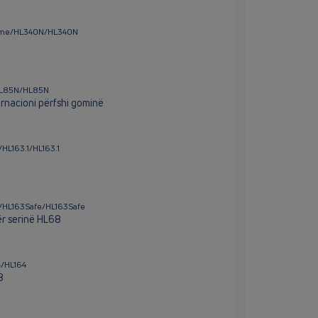
gime/HL340N/HL340N
/HL85N/HL85N
nacioni përfshi gominë
HL163.1/HL163.1
i/HL163Safe/HL163Safe
r serinë HL68
4/HL164
8