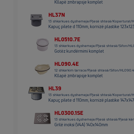
Kllapë zmbrapsje komplet
HL37N
13 shkarkues dyshemeje/Pjesë shtesë/Koperturat/
Kapuç pilete d 110mm, kornizë plastike 123x12
HL0510.7E
13 shkarkues dyshemeje/Pjesë shtesë/Sifon/H
Gotëz kundërmimi komplet
HL090.4E
12 shkarkim tarrace/Pjesë shtesë/Sifon/HL090
Kllapë zmbrapsje komplet
HL39
13 shkarkues dyshemeje/Pjesë shtesë/Koperturat
Kapuç pilete d 110mm, kornizë plastike 147x14
HL0300.1SE
13 shkarkues dyshemeje/Pjesë shtesë/Pjesë k
Grilë inoksi (V4A) 140x140mm