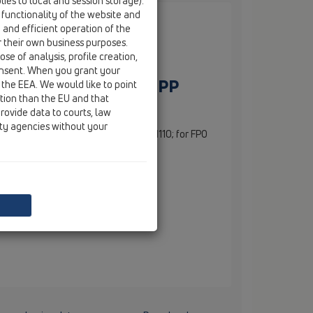
ies to local and session storage).
 functionality of the website and
e and efficient operation of the
r their own business purposes.
se of analysis, profile creation,
onsent. When you grant your
PP dhe tub shkarkimi PP
 the EEA. We would like to point
ction than the EU and that
rovide data to courts, law
ity agencies without your
n with PP flange and PP wastepipe DN110; for FPO
ngs, based on PP