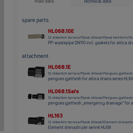
main data
technical data
spare parts
HL068.10E
12 shkarkim tarrace/Pjesë shtesë/Pjesë këmbimi/H
PP-wastepipe DN110 incl. gaskets for attica dr
attachment
HL068.1E
12 shkarkim tarrace/Pjesë shtesë/Pengues gjethes
pengues gjethesh for attica drains series HL6
HL068.1Safe
12 shkarkim tarrace/Pjesë shtesë/Pengues gjethes
pengues gjethesh „emergency drainage“ for at
HL163
12 shkarkim tarrace/Pjesë shtesë/Element drenazh
Element drenazhi për serinë HL68