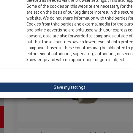
deleted as needed via the browser settings. (This also appl
Some of the cookies on this website are necessary for the
are set on the basis of our legitimate interest in the secur
HL68F.0/110
website. We do not share information with third parties fo
Cookies from third parties and external media for the purpo
and online advertising are only used with your express c
Ujëmbledhës parapeti me fllanxhë 
consent, data are also forwarded to companies outside of
out that these countries have a lower level of data prote
DN110
companies based in these countries may be obligated to p
enforcement authorities, supervisory authorities, or secur
Attica drai
knowledge and with no opportunity for you to object.
waterproofi
Save my settings