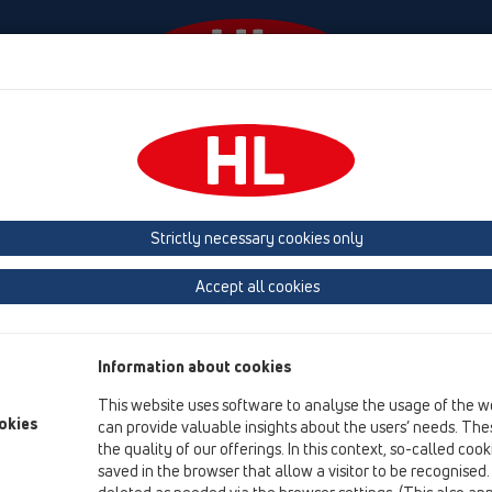
Ngjarjet
Company
HL-House
Shtypni
Co
rrace
Produkte
Ujëmbledhës parapeti
HL68F
HL68F.0/110
Strictly necessary cookies only
Përmbledhja e artikullit
Accept all cookies
12 shkarkim tarrace
Produkte
Information about cookies
Ujëmbledhës parapeti
This website uses software to analyse the usage of the w
HL68F
okies
can provide valuable insights about the users’ needs. Thes
the quality of our offerings. In this context, so-called coo
HL68F.0/110
saved in the browser that allow a visitor to be recognised