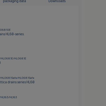
packaging data
Downloads
L068.10E
ains HL68-series.
h/HL068.1E/HL068.1E
8
h/HL068.1Safe/HL068.1Safe
tica drains series HL68
i/HL163/HL163