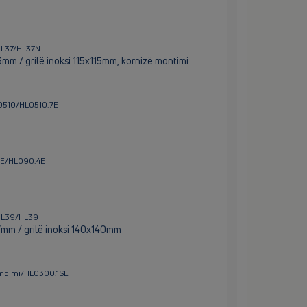
HL37/HL37N
3mm / grilë inoksi 115x115mm, kornizë montimi
L0510/HL0510.7E
.4E/HL090.4E
/HL39/HL39
7mm / grilë inoksi 140x140mm
ëmbimi/HL0300.1SE