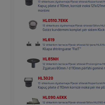
13 shkarkues dyshemeje/Pjesë shtesë/Kopertura
Kapuç pilete d 110mm, kornizë inoksi 121x121mm
montimi
HL0510.7EKK
13 shkarkues dyshemeje/Pjesë shtesë/Sifon/H
Gotëz kundërmimi komplet për sistem Klick
HL619
12 shkarkim tarrace/Pjesë shtesë/të tjera/HL61
Kllapa shtrënguese "FixIT"
HL85NH
12 shkarkim tarrace/Pjesë shtesë/Prolongime
Zgjatues 80mm / d 110mm përfshi gominë 
HL3020
13 shkarkues dyshemeje/Pjesë shtesë/Koperturat
Kapuç pilete d 110mm kornizë inoksi për me p
HL090.4EKK
12 shkarkim tarrace/Pjesë shtesë/Sifon/HL090