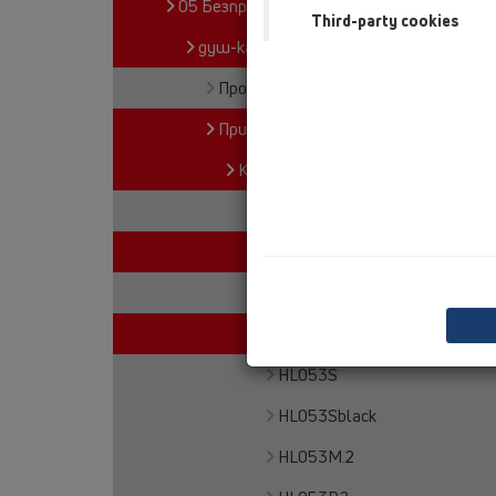
05 Безпрагови душ кабини
Third-party cookies
душ-канал
Продукти
Принадлежности
Капаци
HL50
HL53
HL053M
HL053P
HL053S
HL053Sblack
HL053M.2