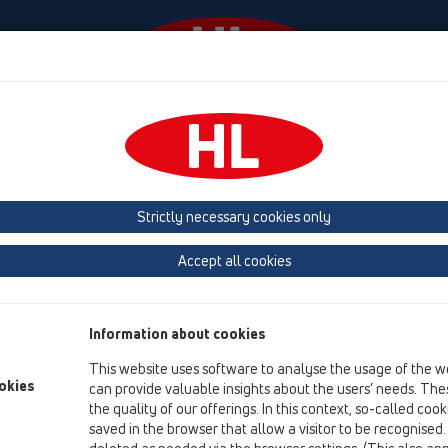
Събития
Фирма
HL-House
Contact & Newsle
ви душ кабини
душ-канал
Принадлежности
Капаци
HL53
Strictly necessary cookies only
преглед на продукта
Accept all cookies
05 Безпрагови душ кабини
душ-канал
Information about cookies
Принадлежности
This website uses software to analyse the usage of the w
Капаци
okies
can provide valuable insights about the users’ needs. Thes
the quality of our offerings. In this context, so-called coo
HL53
saved in the browser that allow a visitor to be recognised