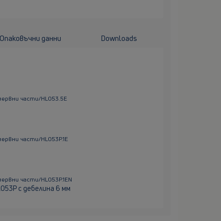
Опаковъчни данни
Downloads
зервни части/HL053.5E
ервни части/HL053P.1E
ервни части/HL053P.1EN
053P с дебелина 6 мм