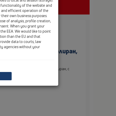
ies to local and session storage).
 functionality of the website and
e and efficient operation of the
r their own business purposes.
se of analysis, profile creation,
onsent. When you grant your
 the EEA. We would like to point
ction than the EU and that
rovide data to courts, law
ity agencies without your
loor, неръждаем, полиран,
уш-канала InFloor, неръждаем, полиран, с
пречен наклон.