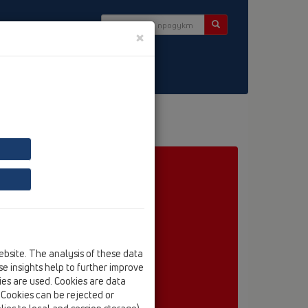
×
tter
HL053P
HL053P/95
ebsite. The analysis of these data
e insights help to further improve
kies are used. Cookies are data
. Cookies can be rejected or