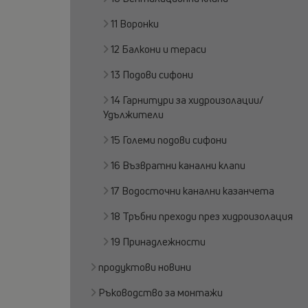
11 Воронки
12 Балкони и тераси
13 Подови сифони
14 Гарнитури за хидроизолации/
Удължители
15 Големи подови сифони
16 Възвратни канални клапи
17 Водосточни канални казанчета
18 Тръбни преходи през хидроизолация
19 Принадлежности
продуктови новини
Ръководство за монтажи