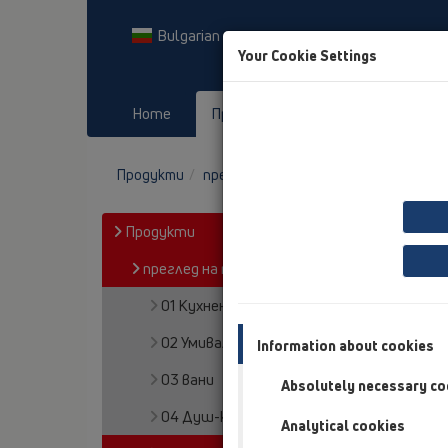
Bulgarian
Your Cookie Settings
Home
Продукти
Downloads
Продукти
преглед на продукта
05 Безпраго
Продукти
преглед на продукта
01 Кухненски сифони
02 Умивалници в баня
Information about cookies
03 вани
Absolutely necessary co
04 Душ-кабини
Analytical cookies