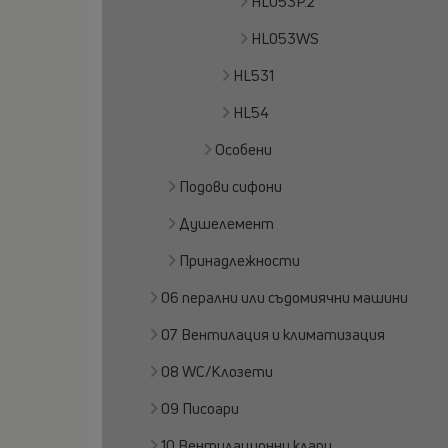
HL053P.2
HL053WS
HL531
HL54
Особени
Подови сифони
Душелемент
Принадлежности
06 перални или съдомиячни машини
07 Вентилация и климатизация
08 WC/Клозети
09 Писоари
10 Вентилационни клапи