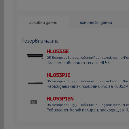
Основни данни
Технически данни
Резервни части
HL053.5E
05 Безпрагови душ кабини/Принадлежности/Ре
Пластмасова рамка къса за HL53
HL053P.1E
05 Безпрагови душ кабини/Принадлежности/Рез
Неръждаем капак полиран и къс за HL053P
HL053P.1EN
05 Безпрагови душ кабини/Принадлежности/Рез
Ревизионен капак полиран, подходящ за HL