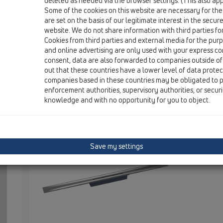
deleted as needed via the browser settings. (This also appl
HL053P
Some of the cookies on this website are necessary for the
HL053P/95
are set on the basis of our legitimate interest in the secur
website. We do not share information with third parties fo
Cookies from third parties and external media for the purpo
and online advertising are only used with your express c
HL053P/95
consent, data are also forwarded to companies outside of
out that these countries have a lower level of data prote
companies based in these countries may be obligated to p
enforcement authorities, supervisory authorities, or secur
Отточна шина на душ-канала InF
knowledge and with no opportunity for you to object.
950 мм
Капак на д
вграден на
Save my settings