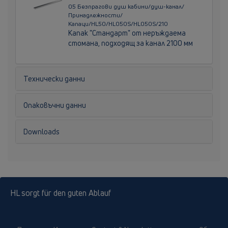
05 Безпрагови душ кабини/душ-канал/
Принадлежности/
Капаци/HL50/HL050S/HL050S/210
Kапак "Стандарт" от неръждаема
стомана, подходящ за канал 2100 мм
Технически данни
Опаковъчни данни
Downloads
HL sorgt für den guten Ablauf