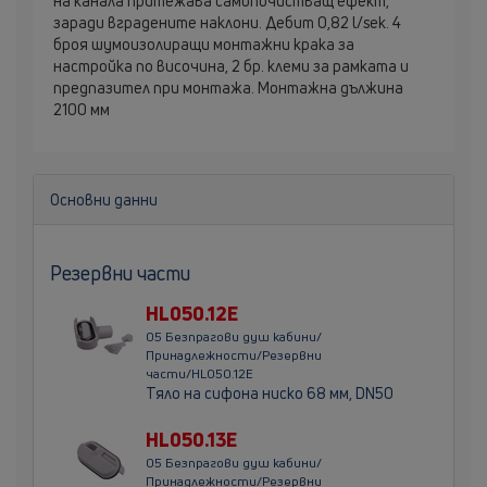
на канала притежава самопочистващ ефект,
заради вградените наклони. Дебит 0,82 l/sek. 4
броя шумоизолиращи монтажни крака за
настройка по височина, 2 бр. клеми за рамката и
предпазител при монтажа. Монтажна дължина
2100 мм
Основни данни
Резервни части
HL050.12E
05 Безпрагови душ кабини/
Принадлежности/Резервни
части/HL050.12E
Тяло на сифона ниско 68 мм, DN50
HL050.13E
05 Безпрагови душ кабини/
Принадлежности/Резервни