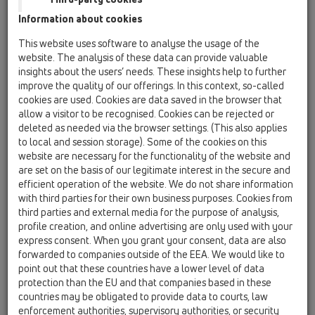
Information about cookies
HL50FU
This website uses software to analyse the usage of the
HL50FU.0/210
website. The analysis of these data can provide valuable
insights about the users’ needs. These insights help to further
improve the quality of our offerings. In this context, so-called
cookies are used. Cookies are data saved in the browser that
HL50FU.0/210
allow a visitor to be recognised. Cookies can be rejected or
deleted as needed via the browser settings. (This also applies
to local and session storage). Some of the cookies on this
website are necessary for the functionality of the website and
are set on the basis of our legitimate interest in the secure and
efficient operation of the website. We do not share information
Особено нисък неръждаем
with third parties for their own business purposes. Cookies from
third parties and external media for the purpose of analysis,
душ-канал без капак, за
profile creation, and online advertising are only used with your
равнинен монтаж, вкл. и 2
express consent. When you grant your consent, data are also
сифонa DN50,
forwarded to companies outside of the EEA. We would like to
point out that these countries have a lower level of data
принадлежности и
protection than the EU and that companies based in these
предпазител при монтажа.
countries may be obligated to provide data to courts, law
Монтажна дължина 2100 мм
enforcement authorities, supervisory authorities, or security