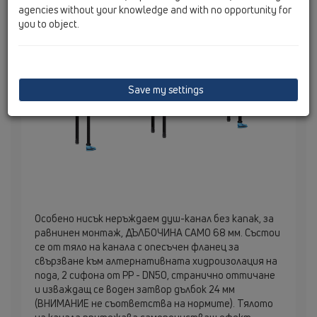
agencies without your knowledge and with no opportunity for
you to object.
Save my settings
Особено нисък неръждаем душ-канал без капак, за
равнинен монтаж, ДЪЛБОЧИНА САМО 68 мм. Състои
се от тяло на канала с опесъчен фланец за
свързване към алтернативната хидроизолация на
пода, 2 сифонa от РР - DN50, странично оттичане
и изваждащ се воден затвор дълбок 24 мм
(ВНИМАНИЕ не съответства на нормите). Тялото