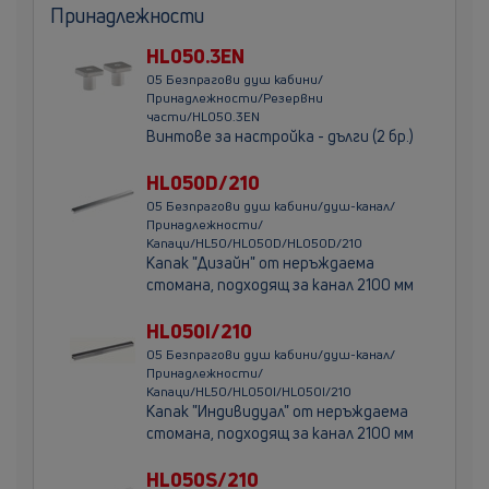
Принадлежности
HL050.3EN
05 Безпрагови душ кабини/
Принадлежности/Резервни
части/HL050.3EN
Винтове за настройка - дълги (2 бр.)
HL050D/210
05 Безпрагови душ кабини/душ-канал/
Принадлежности/
Капаци/HL50/HL050D/HL050D/210
Kапак "Дизайн" от неръждаема
стомана, подходящ за канал 2100 мм
HL050I/210
05 Безпрагови душ кабини/душ-канал/
Принадлежности/
Капаци/HL50/HL050I/HL050I/210
Kапак "Индивидуал" от неръждаема
стомана, подходящ за канал 2100 мм
HL050S/210