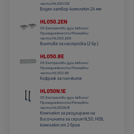
части/HL050.13E
Воден затвор-комплект 24 мм
HL050.2EN
05 Безпрагови душ кабини/
Принадлежности/Резервни
части/HL050.2EN
Винтове за настройка (2 бр.)
HL050.8E
05 Безпрагови душ кабини/
Принадлежности/Резервни
части/HL050.8E
Кофраж за плочките
HL050N.1E
05 Безпрагови душ кабини/
Принадлежности/Резервни
части/HL050N.1E
Комплект за регулиране на
височината за серия HL50, НОВ,
комплект от 2 броя