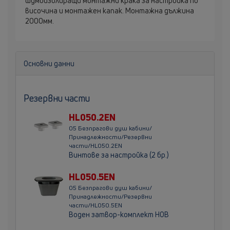
шумоизолиращи монтажни крака за настройка по
височина и монтажен капак. Монтажна дължина
2000мм.
Основни данни
Резервни части
HL050.2EN
05 Безпрагови душ кабини/
Принадлежности/Резервни
части/HL050.2EN
Винтове за настройка (2 бр.)
HL050.5EN
05 Безпрагови душ кабини/
Принадлежности/Резервни
части/HL050.5EN
Воден затвор-комплект НОВ