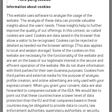
Information about cookies
HL50FV
This website uses software to analyse the usage of the
HL50FV.0/200
website. The analysis of these data can provide valuable
insights about the users’ needs. These insights help to further
improve the quality of our offerings. In this context, so-called
cookies are used. Cookies are data saved in the browser that
HL50FV.0/200
allow a visitor to be recognised. Cookies can be rejected or
deleted as needed via the browser settings. (This also applies
to local and session storage). Some of the cookies on this
website are necessary for the functionality of the website and
are set on the basis of our legitimate interest in the secure and
efficient operation of the website. We do not share information
Неръждаем душ-канал без
with third parties for their own business purposes. Cookies from
third parties and external media for the purpose of analysis,
капак, вертикално оттичане,
profile creation, and online advertising are only used with your
за равнинен монтаж,
express consent. When you grant your consent, data are also
включващ 2 сифона DN50/75,
forwarded to companies outside of the EEA. We would like to
point out that these countries have a lower level of data
принадлежности и монтажен
protection than the EU and that companies based in these
капак. Монтажна дължина
countries may be obligated to provide data to courts, law
2000мм
enforcement authorities, supervisory authorities, or security