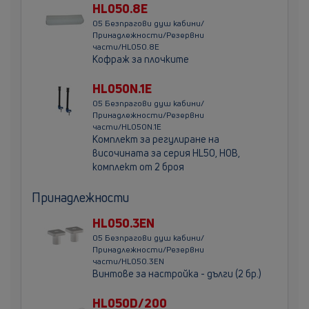
HL050.8E
05 Безпрагови душ кабини/
Принадлежности/Резервни
части/HL050.8E
Кофраж за плочките
HL050N.1E
05 Безпрагови душ кабини/
Принадлежности/Резервни
части/HL050N.1E
Комплект за регулиране на
височината за серия HL50, НОВ,
комплект от 2 броя
Принадлежности
HL050.3EN
05 Безпрагови душ кабини/
Принадлежности/Резервни
части/HL050.3EN
Винтове за настройка - дълги (2 бр.)
HL050D/200