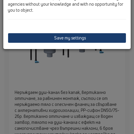
agencies without your knowledge and with no opportunity for
you to object.
Save my settings
Неръждаем душ-канал без капак, вертикално
оттичане, за равнинен монтаж, състои се от
неръждаемо тяло с опесъчен фланец за свързване
с алтернативни хидроизолации, PP-сифон DN50/75-
2бр. вертикално оттичане и изваждащ се воден
затвор, тялото на душ-канала с ефект на
самопочистване чрез вътрешни наклони, 6 броя