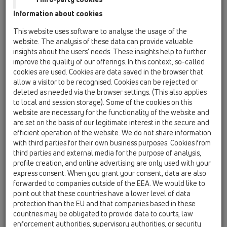
Information about cookies
HL50FV
This website uses software to analyse the usage of the
HL50FV.0/210
website. The analysis of these data can provide valuable
insights about the users’ needs. These insights help to further
improve the quality of our offerings. In this context, so-called
cookies are used. Cookies are data saved in the browser that
HL50FV.0/210
allow a visitor to be recognised. Cookies can be rejected or
deleted as needed via the browser settings. (This also applies
to local and session storage). Some of the cookies on this
website are necessary for the functionality of the website and
are set on the basis of our legitimate interest in the secure and
efficient operation of the website. We do not share information
Неръждаем душ-канал без
with third parties for their own business purposes. Cookies from
third parties and external media for the purpose of analysis,
капак, вертикално оттичане,
profile creation, and online advertising are only used with your
за равнинен монтаж,
express consent. When you grant your consent, data are also
включващ 2 сифона DN50/75,
forwarded to companies outside of the EEA. We would like to
point out that these countries have a lower level of data
принадлежности и монтажен
protection than the EU and that companies based in these
капак. Монтажна дължина
countries may be obligated to provide data to courts, law
2100мм
enforcement authorities, supervisory authorities, or security