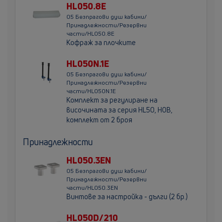
HL050.8E
05 Безпрагови душ кабини/
Принадлежности/Резервни
части/HL050.8E
Кофраж за плочките
HL050N.1E
05 Безпрагови душ кабини/
Принадлежности/Резервни
части/HL050N.1E
Комплект за регулиране на
височината за серия HL50, НОВ,
комплект от 2 броя
Принадлежности
HL050.3EN
05 Безпрагови душ кабини/
Принадлежности/Резервни
части/HL050.3EN
Винтове за настройка - дълги (2 бр.)
HL050D/210