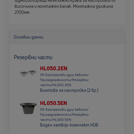
шумоизолиращи монтажни крака за настройка по
височина и монтажен капак. Монтажна дължина
2100мм.
Основни данни
Резервни части
HL050.2EN
05 Безпрагови душ кабини/
Принадлежности/Резервни
части/HL050.2EN
Винтове за настройка (2 бр.)
HL050.5EN
05 Безпрагови душ кабини/
Принадлежности/Резервни
части/HL050.5EN
Воден затвор-комплект НОВ