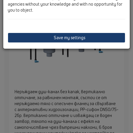
agencies without your knowledge and with no opportunity for
you to object.
Save my settings
Неръждаем душ-канал без капак, вертикално
оттичане, за равнинен монтаж, състои се от
неръждаемо тяло с опесъчен фланец за свързване
с алтернативни хидроизолации, PP-сифон DN50/75-
2бр. вертикално оттичане и изваждащ се воден
затвор, тялото на душ-канала с ефект на
самопочистване чрез вътрешни наклони, 6 броя