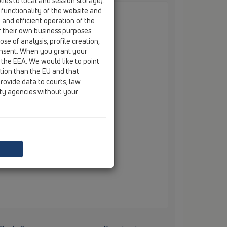
ies to local and session storage).
 functionality of the website and
e and efficient operation of the
r their own business purposes.
se of analysis, profile creation,
onsent. When you grant your
аншет 185х185мм,
 the EEA. We would like to point
ction than the EU and that
 воден затвор.
rovide data to courts, law
ity agencies without your