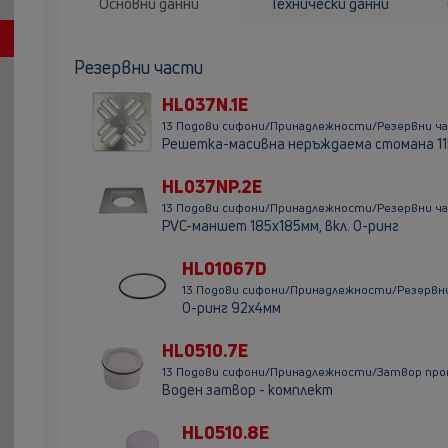
Основни данни
Технически данни
Резервни части
HL037N.1E
13 Подови сифони/Принадлежности/Резервни ча
Решетка-масивна неръждаема стомана 11
HL037NP.2E
13 Подови сифони/Принадлежности/Резервни ч
PVC-маншет 185х185мм, вкл. O-ринг
HL01067D
13 Подови сифони/Принадлежности/Резервн
O-ринг 92х4мм
HL0510.7E
13 Подови сифони/Принадлежности/Затвор про
Воден затвор - комплект
HL0510.8E