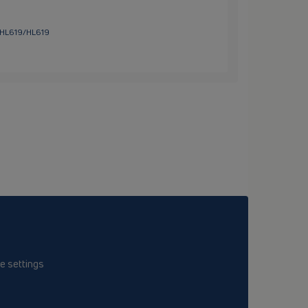
HL619/HL619
e settings