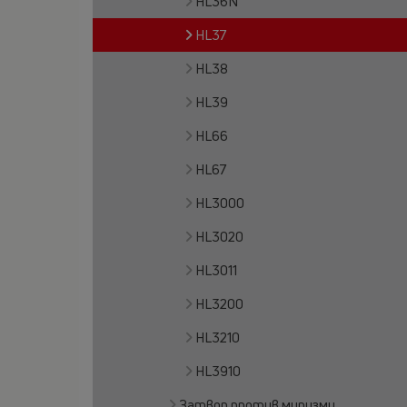
HL36N
HL37
HL38
HL39
HL66
HL67
HL3000
HL3020
HL3011
HL3200
HL3210
HL3910
Затвор против миризми