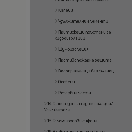
Капаци
Удължителни елементи
Притискащи пръстени за
хидроизолации
Шумоизолация
Противопожарна защита
Водоприемници без фланец
Особени
Резервни части
14 Гарнитури за хидроизолации/
Удължители
15 Големи подови сифони
16 Възвратни канални клапи