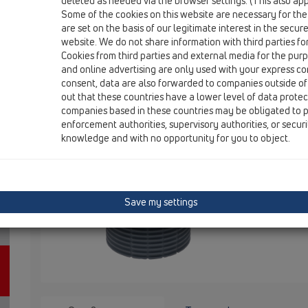
deleted as needed via the browser settings. (This also appl
Some of the cookies on this website are necessary for the
are set on the basis of our legitimate interest in the secur
HL37NP.1
website. We do not share information with third parties fo
Cookies from third parties and external media for the purpo
and online advertising are only used with your express c
Наставка от РР d 110мм/ PVC м
consent, data are also forwarded to companies outside of
out that these countries have a lower level of data prote
неръждаема решетка 115х115мм,
companies based in these countries may be obligated to p
enforcement authorities, supervisory authorities, or secur
knowledge and with no opportunity for you to object.
Save my settings