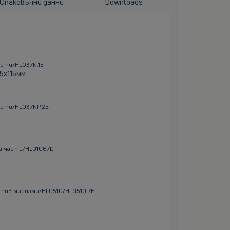
Опаковъчни данни
Downloads
сти/HL037N.1E
5х115мм
асти/HL037NP.2E
и части/HL01067D
тив миризми/HL0510/HL0510.7E