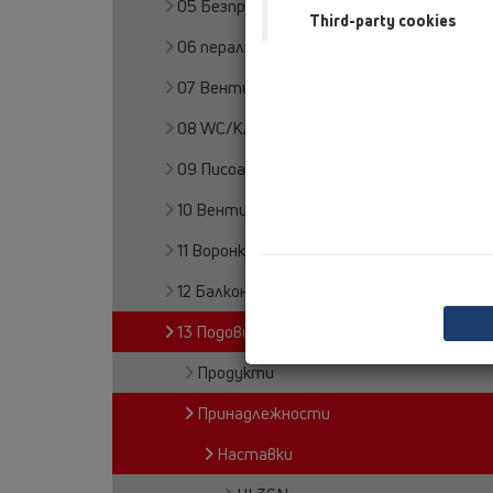
05 Безпрагови душ кабини
Third-party cookies
06 перални или съдомиячни машини
07 Вентилация и климатизация
08 WC/Клозети
09 Писоари
10 Вентилационни клапи
11 Воронки
12 Балкони и тераси
13 Подови сифони
Продукти
Принадлежности
Наставки