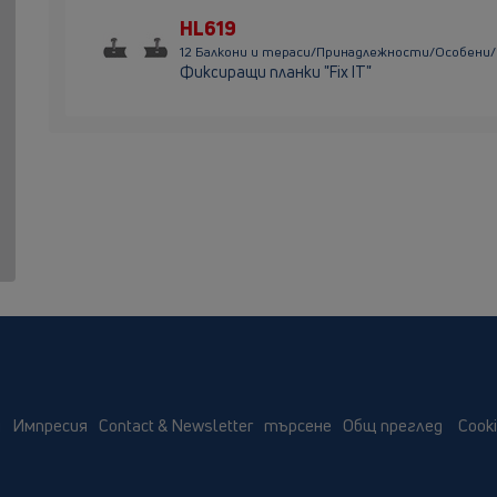
HL619
12 Балкони и тераси/Принадлежности/Особени/
Фиксиращи планки "Fix IT"
м
Импресия
Contact & Newsletter
търсене
Общ преглед
Cooki