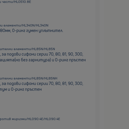
и части/HL0510.8E
ни елементи/HL340N/HL340N
 80мм, О-ринг гумен уплътнител.
лжителни елементи/HL85N/HL85N
а подови сифони серии 70, 80, 81, 90, 300,
золацията(но без гарнитура) и О-ринг пръстен
лжителни елементи/HL85N/HL85NH
а подови сифони серии 70, 80, 81, 90, 300,
битум и О-ринг пръстен
против миризми/HL090.4E/HL090.4E