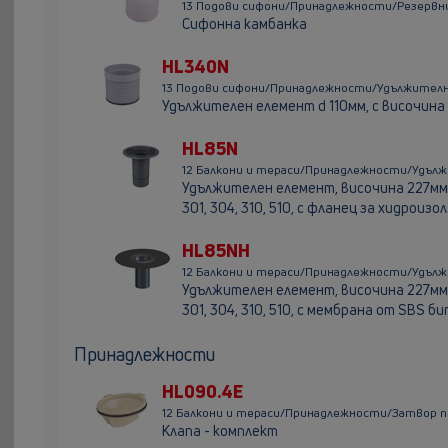
13 Подови сифони/Принадлежности/Резервн
Сифонна камбанка
HL340N
13 Подови сифони/Принадлежности/Удължител
Удължителен елемент d 110мм, с височина
HL85N
12 Балкони и тераси/Принадлежности/Удъ
Удължителен елемент, височина 227мм, з
301, 304, 310, 510, с фланец за хидрои
HL85NH
12 Балкони и тераси/Принадлежности/Удъ
Удължителен елемент, височина 227мм, з
301, 304, 310, 510, с мембрана oт SBS 
Принадлежности
HL090.4E
12 Балкони и тераси/Принадлежности/Затвор 
Клапа - комплект