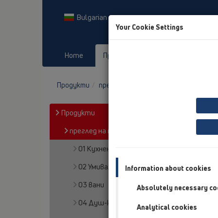
Bulgarian
Your Cookie Settings
Home
Продукти
Downloads
Продукти
преглед на продукта
13 Подови с
Продукти
преглед на продукта
01 Кухненски сифони
02 Умивалници в баня
Information about cookies
03 вани
Absolutely necessary co
04 Душ-кабини
Analytical cookies