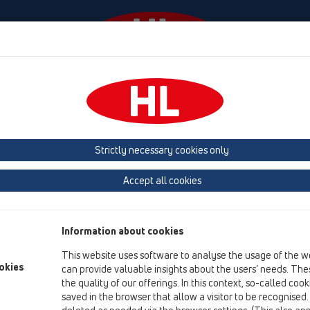
Събития
Фирма
HL-House
Contact & Newsle
ифони
Принадлежности
Наставки
HL37
HL37NP.1
Strictly necessary cookies only
преглед на продукта
Accept all cookies
13 Подови сифони
Принадлежности
Information about cookies
Наставки
This website uses software to analyse the usage of the w
HL37
okies
can provide valuable insights about the users’ needs. Thes
the quality of our offerings. In this context, so-called coo
HL37NP.1
saved in the browser that allow a visitor to be recognised