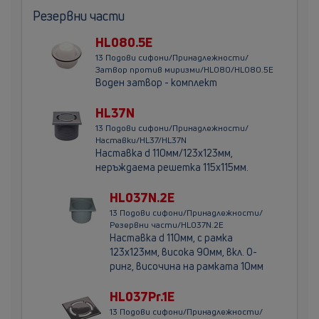
Резервни части
HL080.5E
13 Подови сифони/Принадлежности/
Затвор против миризми/HL080/HL080.5E
Воден затвор - комплект
HL37N
13 Подови сифони/Принадлежности/
Наставки/HL37/HL37N
Наставка d 110мм/123х123мм,
неръждаема решетка 115х115мм.
HL037N.2E
13 Подови сифони/Принадлежности/
Резервни части/HL037N.2E
Наставка d 110мм, с рамка
123х123мм, висока 90мм, вкл. O-
ринг, височина на рамката 10мм
HL037Pr.1E
13 Подови сифони/Принадлежности/