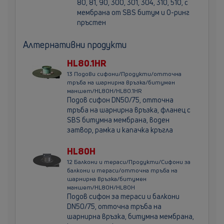
80, 81, 90, 300, 301, 304, 310, 510, с
мембрана oт SBS битум и О-ринг
пръстен
Aлтернативни продукти
HL80.1HR
13 Подови сифони/Продукти/отточна
тръба на шарнирна връзка/битумен
маншет/HL80H/HL80.1HR
Подов сифон DN50/75, отточна
тръба на шарнирна връзка, фланец с
SBS битумна мембрана, воден
затвор, рамка и капачка кръгла
HL80H
12 Балкони и тераси/Продукти/Сифони за
балкони и тераси/отточна тръба на
шарнирна връзка/битумен
маншет/HL80H/HL80H
Подов сифон за тераси и балкони
DN50/75, отточна тръба на
шарнирна връзка, битумна мембрана,