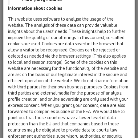
Information about cookies
HL80.1H
This website uses software to analyse the usage of the
website. The analysis of these data can provide valuable
insights about the users’ needs. These insights help to further
HL80.1H
improve the quality of our offerings. In this context, so-called
cookies are used. Cookies are data saved in the browser that
allow a visitor to be recognised. Cookies can be rejected or
deleted as needed via the browser settings. (This also applies
Подов сифон DN50/75,
to local and session storage). Some of the cookies on this
отточна тръба на шарнирна
website are necessary for the functionality of the website and
връзка, фланец с SBS битумна
are set on the basis of our legitimate interest in the secure and
мембрана, воден затвор,
efficient operation of the website. We do not share information
with third parties for their own business purposes. Cookies from
решетка
third parties and external media for the purpose of analysis,
profile creation, and online advertising are only used with your
express consent. When you grant your consent, data are also
forwarded to companies outside of the EEA. We would like to
point out that these countries have a lower level of data
protection than the EU and that companies based in these
countries may be obligated to provide data to courts, law
enforcement authorities, supervisory authorities, or security