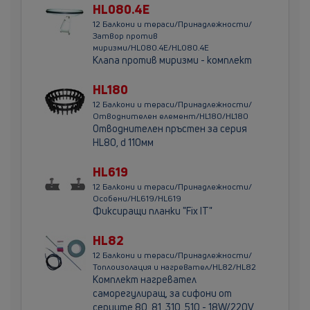
HL080.4E
12 Балкони и тераси/Принадлежности/
Затвор против
миризми/HL080.4E/HL080.4E
Клапа против миризми - комплект
HL180
12 Балкони и тераси/Принадлежности/
Отводнителен елемент/HL180/HL180
Отводнителен пръстен за серия
HL80, d 110мм
HL619
12 Балкони и тераси/Принадлежности/
Особени/HL619/HL619
Фиксиращи планки "Fix IT"
HL82
12 Балкони и тераси/Принадлежности/
Топлоизолация и нагревател/HL82/HL82
Комплект нагревател
саморегулиращ, за сифони от
сериите 80, 81, 310, 510 - 18W/220V