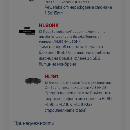
Резервни части/HL037Pr.1E
Решетка от неръждаема стомана
115x115mm
HL80HK
13 Подови сифони/Продукти/отточна
тръба на шарнирна връзка/битумен
маншет/HL80H/HL80HK
Тяло на подов сифон за тераси и
балкони DN50/75, отточна тръба на
шарнирна връзка, фланец с SBS
битумна мембрана
HL181
12 Балкони и тераси/Принадлежности/
Отводнителен елемент/HL181/HL181
Предпазна решетка за балконни и
терасни сифони от серията HL80,
HL90 и HL310K, HL510K(за
строителната фаза)
Принадлежности