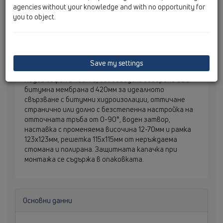
agencies without your knowledge and with no opportunity for
you to object.
Save my settings
Подов сифон DN50/75, със заводски заварена SBS
битумна мембрана d 420мм за идеалното
свързване с битумни хидроизолации, оттичане
странично или долно с безстепенна настройка на
отточната тръба от 0-90°, воден затвор,
наставка с променяема височина 12-70мм и рамка
123х123мм, решетка 115х115мм от неръждаема
стомана и полирана. Защитната капачка при
монтажа се съдържа в опаковката.
Основни данни