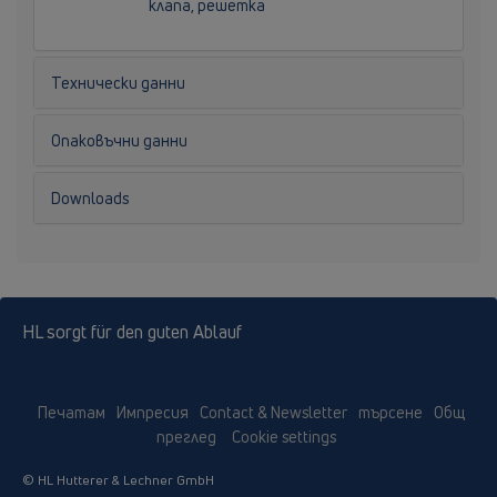
клапа, решетка
Технически данни
Опаковъчни данни
Downloads
HL sorgt für den guten Ablauf
Печатам
Импресия
Contact & Newsletter
търсене
Общ
преглед
Cookie settings
© HL Hutterer & Lechner GmbH