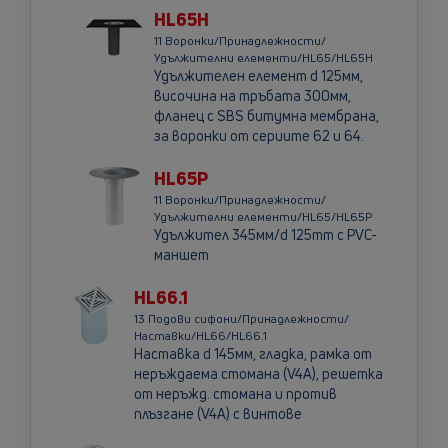
HL65H
11 Воронки/Принадлежности/
Удължителни елементи/HL65/HL65H
Удължителен елемент d 125мм,
височина на тръбата 300мм,
фланец с SBS битумна мембрана,
за воронки от сериите 62 и 64.
HL65P
11 Воронки/Принадлежности/
Удължителни елементи/HL65/HL65P
Удължител 345мм/d 125mm с PVC-
маншет
HL66.1
13 Подови сифони/Принадлежности/
Наставки/HL66/HL66.1
Наставка d 145мм, гладка, рамка от
неръждаема стомана (V4A), решетка
от неръжд. стомана и против
плъзгане (V4A) с винтове