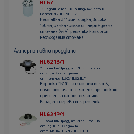
HL67
13 Подови сифони/Принадлежности/
Наставки/HL67/HL67
Наставка d 145мм, гладка, висока
150мм, рамка кръгла от неръждаема
стомана (V4A), решетка кръгла от
неръждаема стомана
Aлтернативни продукти
HL62.1B/1
11 Воронки/Продукти/Гравитачно
отводняване/с долно
оттичане/HL62/HL62.1B/1
Воронка DN110 за обитаем покрив,
долно оттичане, фланец и притискащ
пръстен за хидроизолацията,
вграден нагревател, решетка
HL62.1P/1
11 Воронки/Продукти/Гравитачно
отводняване/с долно
оттичане/HL62P/HL62.1P/1