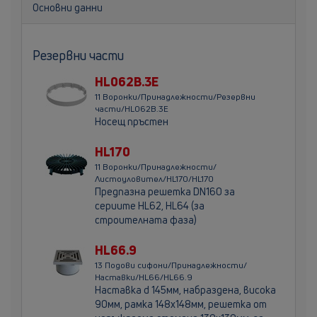
Основни данни
Резервни части
HL062B.3E
11 Воронки/Принадлежности/Резервни
части/HL062B.3E
Носещ пръстен
HL170
11 Воронки/Принадлежности/
Листоуловител/HL170/HL170
Предпазна решетка DN160 за
сериите HL62, HL64 (за
строителната фаза)
HL66.9
13 Подови сифони/Принадлежности/
Наставки/HL66/HL66.9
Наставка d 145мм, набраздена, висока
90мм, рамка 148х148мм, решетка от