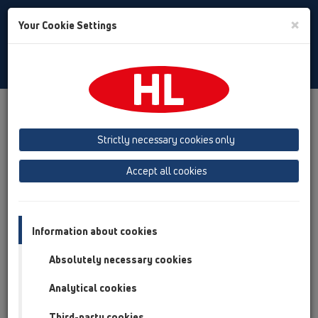
Toggle
×
Your Cookie Settings
Search
Bulgarian
Toggle
Navigat
Продукти
преглед на продукта
11 Воронки
Продукти
Гравитачно отводняване
Strictly necessary cookies only
с долно оттичане
HL62P
HL62.1BP/1
Accept all cookies
преглед на продукта
11 Воронки
Information about cookies
Продукти
Absolutely necessary cookies
Гравитачно отводняване
Analytical cookies
с долно оттичане
HL62P
Third-party cookies