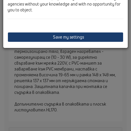
agencies without your knowledge and with no opportunity for
you to object.
Save my settings
Воронка за плосък покрив DN110, долно оттичане, с
термоизолирано тяло, вграден нагревател -
саморегулиращ се (10 - 30 W), за директно
свързване към мрежа 220V, с PVC-маншет за
заваряване към PVC мембрани, наставка с
променяема височина 19-65 мм и рамка 148 х 148 мм,
решетка 137 х 137 мм от неръждаема стомана и
полирана. Защитната капачка при монтажа се
съдържа в опаковката.
Допълнително съдържа в опаковката и плосък
листоуловител HL170.