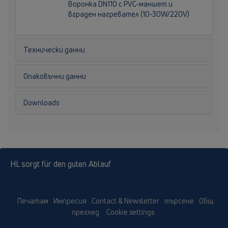
Воронка DN110 с PVC-маншет и
вграден нагревател (10-30W/220V)
Технически данни
Опаковъчни данни
Downloads
HL sorgt für den guten Ablauf
Печатам
Импресия
Contact & Newsletter
търсене
Общ
преглед
Cookie settings