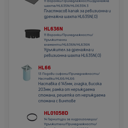
11 Воронки/Принадлежности/Дренажна
шахта/HL635N/HL0635N.3
Пластмасов капак за ревизионна и
дренажна шахта HL635N(.0)
HL636N
11 Воронки/Принадлежности/
Удължителни
елементи/HL636N/HL636N
Удължител за дренажна и
ревизионна шахта HL635N(.0)
HL66
13 Подови сифони/Принадлежности/
Наставки/HL66/HL66
Наставка d 145мм, гладка, висока
203мм, рамка от неръждаема
стомана, решетка от неръждаема
стомана с винтове
HL01058D
14 Гарнитури за хидроизолации/
Удължители/Принадлежности/