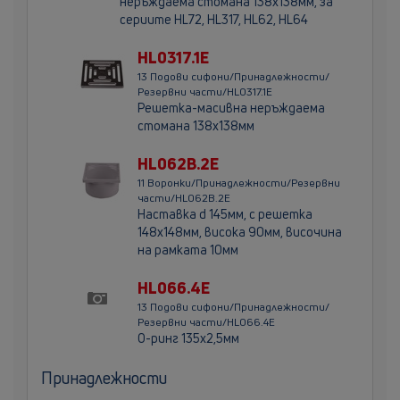
неръждаема стомана 138х138мм, за
сериите HL72, HL317, HL62, HL64
HL0317.1E
13 Подови сифони/Принадлежности/
Резервни части/HL0317.1E
Решетка-масивна неръждаема
стомана 138х138мм
HL062B.2E
11 Воронки/Принадлежности/Резервни
части/HL062B.2E
Наставка d 145мм, с решетка
148х148мм, висока 90мм, височина
на рамката 10мм
HL066.4E
13 Подови сифони/Принадлежности/
Резервни части/HL066.4E
О-ринг 135х2,5мм
Принадлежности