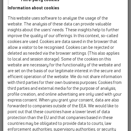
Information about cookies
HL62.1BP/1
This website uses software to analyse the usage of the
website. The analysis of these data can provide valuable
insights about the users’ needs. These insights help to further
HL62.1BP/1
improve the quality of our offerings. In this context, so-called
cookies are used. Cookies are data saved in the browser that
allow a visitor to be recognised. Cookies can be rejected or
deleted as needed via the browser settings. (This also applies
to local and session storage). Some of the cookies on this
website are necessary for the functionality of the website and
are set on the basis of our legitimate interest in the secure and
Воронка DN110 с PVC-маншет
efficient operation of the website. We do not share information
и вграден нагревател (10-
with third parties for their own business purposes. Cookies from
30W/220V), с решетка
third parties and external media for the purpose of analysis,
profile creation, and online advertising are only used with your
express consent. When you grant your consent, data are also
forwarded to companies outside of the EEA. We would like to
point out that these countries have a lower level of data
protection than the EU and that companies based in these
countries may be obligated to provide data to courts, law
enforcement authorities, supervisory authorities, or security