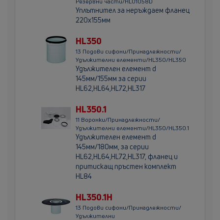
Резервни части/HL01058D
Уплътнител за неръждаем фланец
220х155мм
HL350
13 Подови сифони/Принадлежности/
Удължителни елементи/HL350/HL350
Удължителен елемент d
145мм/155мм за серии
HL62,HL64,HL72,HL317
HL350.1
11 Воронки/Принадлежности/
Удължителни елементи/HL350/HL350.1
Удължителен елемент d
145мм/180мм, за серии
HL62,HL64,HL72,HL317, фланец и
притискащ пръстен комплект
HL84
HL350.1H
13 Подови сифони/Принадлежности/
Удължителни