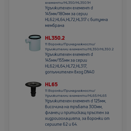
елементи/HL350/HL350.1H
Удължителен елемент d
145мм/180мм за серии
HL62,HL64,HL72,HL317 с битумна
мембрана
HL350.2
11 Воронки/Принадлежности/
Удължителни елементи/HL350/HL350.2
Удължителен елемент d
145мм/155мм за серии
HL62,HL64,HL72,HL317,
допълнителен вход DN40
HL65
11 Воронки/Принадлежности/
Удължителни елементи/HL65/HL65
Удължителен елемент d 125мм,
височина на тръбата 300мм,
фланец и притискащ пръстен за
хидроизолацията, за воронки от
сериите 62 и 64.