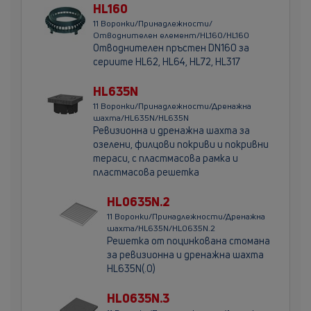
HL160
11 Воронки/Принадлежности/
Отводнителен елемент/HL160/HL160
Отводнителен пръстен DN160 за
сериите HL62, HL64, HL72, HL317
HL635N
11 Воронки/Принадлежности/Дренажна
шахта/HL635N/HL635N
Ревизионна и дренажна шахта за
озелени, филцови покриви и покривни
тераси, с пластмасова рамка и
пластмасова решетка
HL0635N.2
11 Воронки/Принадлежности/Дренажна
шахта/HL635N/HL0635N.2
Решетка от поцинкована стоманa
за ревизионна и дренажна шахта
HL635N(.0)
HL0635N.3