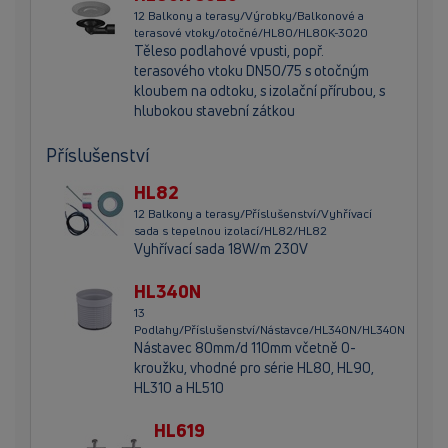
12 Balkony a terasy/Výrobky/Balkonové a
terasové vtoky/otočné/HL80/HL80K-3020
Těleso podlahové vpusti, popř.
terasového vtoku DN50/75 s otočným
kloubem na odtoku, s izolační přírubou, s
hlubokou stavební zátkou
Příslušenství
HL82
12 Balkony a terasy/Příslušenství/Vyhřívací
sada s tepelnou izolací/HL82/HL82
Vyhřívací sada 18W/m 230V
HL340N
13
Podlahy/Příslušenství/Nástavce/HL340N/HL340N
Nástavec 80mm/d 110mm včetně O-
kroužku, vhodné pro série HL80, HL90,
HL310 a HL510
HL619