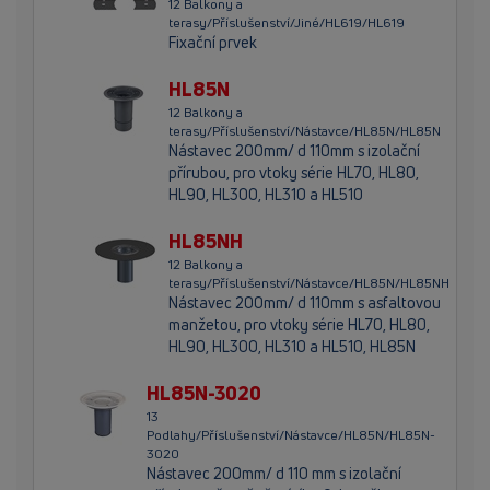
12 Balkony a
terasy/Příslušenství/Jiné/HL619/HL619
Fixační prvek
HL85N
12 Balkony a
terasy/Příslušenství/Nástavce/HL85N/HL85N
Nástavec 200mm/ d 110mm s izolační
přírubou, pro vtoky série HL70, HL80,
HL90, HL300, HL310 a HL510
HL85NH
12 Balkony a
terasy/Příslušenství/Nástavce/HL85N/HL85NH
Nástavec 200mm/ d 110mm s asfaltovou
manžetou, pro vtoky série HL70, HL80,
HL90, HL300, HL310 a HL510, HL85N
HL85N-3020
13
Podlahy/Příslušenství/Nástavce/HL85N/HL85N-
3020
Nástavec 200mm/ d 110 mm s izolační