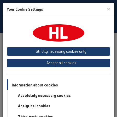
Toggle
×
Your Cookie Settings
Search
Czech
Toggle
Navigat
Produkty
přehled produktů
12 Balkony a terasy
Výrobky
Balkonové a terasové vtoky
otočné
HL80
Strictly necessary cookies only
HL80-3020
Accept all cookies
přehled produktů
12 Balkony a terasy
Information about cookies
Výrobky
Absolutely necessary cookies
Balkonové a terasové vtoky
Analytical cookies
otočné
HL80
Third-party cookies