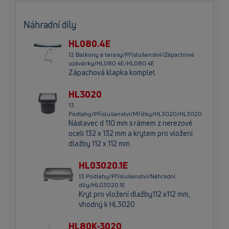
Náhradní díly
HL080.4E
12 Balkony a terasy/Příslušenství/Zápachové
uzávěrky/HL080.4E/HL080.4E
Zápachová klapka komplet
HL3020
13
Podlahy/Příslušenství/Mřížky/HL3020/HL3020
Nástavec d 110 mm s rámem z nerezové
oceli 132 x 132 mm a krytem pro vložení
dlažby 112 x 112 mm
HL03020.1E
13 Podlahy/Příslušenství/Náhradní
díly/HL03020.1E
Kryt pro vložení dlažby112 x112 mm,
vhodný k HL3020
HL80K-3020