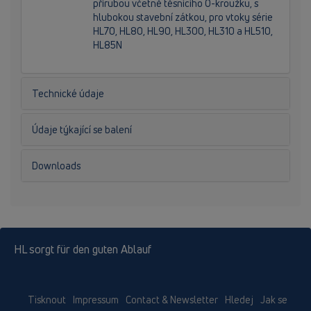
přírubou včetně těsnícího O-kroužku, s
hlubokou stavební zátkou, pro vtoky série
HL70, HL80, HL90, HL300, HL310 a HL510,
HL85N
Technické údaje
Údaje týkající se balení
Downloads
HL sorgt für den guten Ablauf
Tisknout
Impressum
Contact & Newsletter
Hledej
Jak se