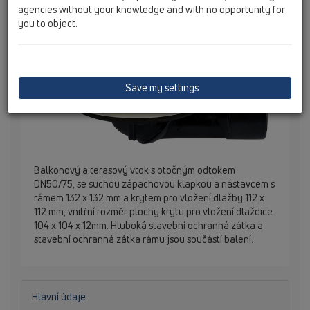
agencies without your knowledge and with no opportunity for
you to object.
Save my settings
Balkonový a terasový vtok s otočným odtokem
DN50/75, se suchou zápachovou klapkou a nástavcem s
rámem 132 x 132 mm a krytem pro vložení dlažby 112 x
112 mm, vnitřní rozměr plochy krytu pro vložení dlaždice
104 x 104 x 12mm. Hluboká stavební ochranná zátka a
stavební ochranná zátka rámu jsou součástí balení.
Hlavní údaje