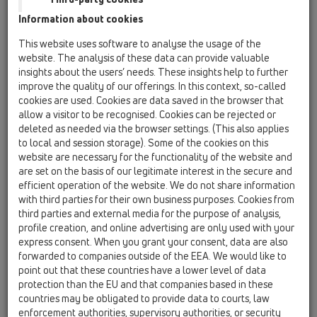
Information about cookies
HL80-3020
This website uses software to analyse the usage of the
website. The analysis of these data can provide valuable
insights about the users’ needs. These insights help to further
HL80-3020
improve the quality of our offerings. In this context, so-called
cookies are used. Cookies are data saved in the browser that
allow a visitor to be recognised. Cookies can be rejected or
deleted as needed via the browser settings. (This also applies
to local and session storage). Some of the cookies on this
website are necessary for the functionality of the website and
are set on the basis of our legitimate interest in the secure and
Balkonový a terasový vtok
efficient operation of the website. We do not share information
DN50/75 s otočným kloubem na
with third parties for their own business purposes. Cookies from
odtoku, s izolační přírubou, se
third parties and external media for the purpose of analysis,
suchou zápachovou klapkou,
profile creation, and online advertising are only used with your
express consent. When you grant your consent, data are also
nerez 132x132mm/ kryt pro
forwarded to companies outside of the EEA. We would like to
dlažbu nerez 112x112mm
point out that these countries have a lower level of data
protection than the EU and that companies based in these
countries may be obligated to provide data to courts, law
enforcement authorities, supervisory authorities, or security