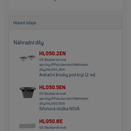
Hlavní údaje
Náhradní díly
HL050.2EN
05 Bezbariérové
sprchy/Příslušenství/Náhradní
díly/HL050.2EN
Aretační šrouby pod kryt (2. ks)
HL050.5EN
05 Bezbariérové
sprchy/Příslušenství/Náhradní
díly/HL050.5EN
Sifonová vložka NOVÁ
HL050.8E
05 Bezbariérové