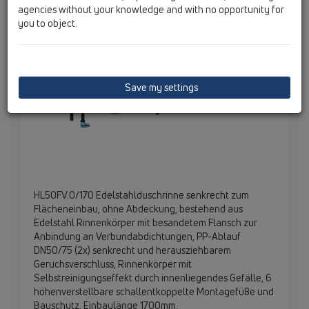
agencies without your knowledge and with no opportunity for
you to object.
Save my settings
HL50FV.0/170 Edelstahlduschrinne senkrecht zum
Flächeneinbau, ohne Abdeckung, bestehend aus
Edelstahl Rinnenkörper mit besandetem Flansch zur
Anbindung an Verbundabdichtungen, PP-Ablauf
DN50/75 (2x) senkrecht und herausziehbarem
Geruchsverschluss, Rinnenkörper mit
Selbstreinigungseffekt durch innenliegendes Gefälle, 6
höhenverstellbare schallentkoppelte Montagefüße und
Bauschutz, Einbaulänge 1700mm.