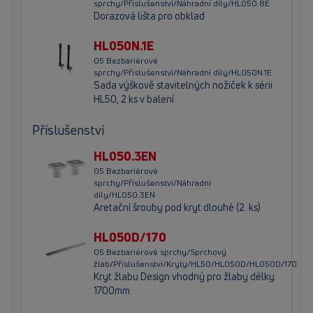
sprchy/Příslušenství/Náhradní díly/HL050.8E
Dorazová lišta pro obklad
HL050N.1E
05 Bezbariérové
sprchy/Příslušenství/Náhradní díly/HL050N.1E
Sada výškově stavitelných nožiček k sérii
HL50, 2 ks v balení
Příslušenství
HL050.3EN
05 Bezbariérové
sprchy/Příslušenství/Náhradní
díly/HL050.3EN
Aretační šrouby pod kryt dlouhé (2. ks)
HL050D/170
05 Bezbariérové sprchy/Sprchový
žlab/Příslušenství/Kryty/HL50/HL050D/HL050D/170
Kryt žlabu Design vhodný pro žlaby délky
1700mm