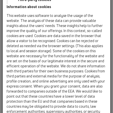
Information about cookies
HL50FV
This website uses software to analyse the usage of the
HL50FV.0/170
website. The analysis of these data can provide valuable
insights about the users’ needs. These insights help to further
improve the quality of our offerings. In this context, so-called
cookies are used. Cookies are data saved in the browser that
HL50FV.0/170
allow a visitor to be recognised. Cookies can be rejected or
deleted as needed via the browser settings. (This also applies
to local and session storage). Some of the cookies on this
website are necessary for the functionality of the website and
are set on the basis of our legitimate interest in the secure and
efficient operation of the website. We do not share information
Odtokový žlab do sprchových
with third parties for their own business purposes. Cookies from
third parties and external media for the purpose of analysis,
koutů z nerezové oceli, svislý
profile creation, and online advertising are only used with your
odtok 2x DN50/75, montážní
express consent. When you grant your consent, data are also
materiál a stavební ochranný
forwarded to companies outside of the EEA. We would like to
point out that these countries have a lower level of data
kryt, bez krytu žlabu. Stavební
protection than the EU and that companies based in these
délka 1700mm
countries may be obligated to provide data to courts, law
enforcement authorities, supervisory authorities, or security