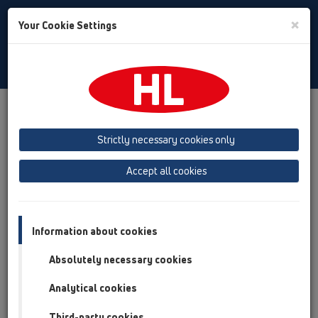
Toggle
×
Your Cookie Settings
Search
Czech
Toggle
Navigat
Produkty
přehled produktů
05 Bezbariérové sprchy
Sprchový žlab
Výrobky
montáž do plochy
HL50
Strictly necessary cookies only
HL50FV
HL50FV.0/170
Accept all cookies
přehled produktů
05 Bezbariérové sprchy
Information about cookies
Sprchový žlab
Absolutely necessary cookies
Výrobky
Analytical cookies
montáž do plochy
HL50
Third-party cookies