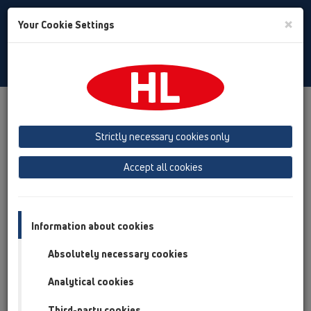
Toggle
×
Your Cookie Settings
Search
Czech
Toggle
Navigat
Produkty
přehled produktů
05 Bezbariérové sprchy
Sprchový žlab
Výrobky
montáž do plochy
HL50
Strictly necessary cookies only
HL50FV
HL50FV.0/70
Accept all cookies
přehled produktů
05 Bezbariérové sprchy
Information about cookies
Sprchový žlab
Absolutely necessary cookies
Výrobky
Analytical cookies
montáž do plochy
HL50
Third-party cookies