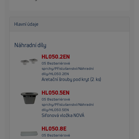
Hlavní údaje
Náhradní díly
HL050.2EN
05 Bezbariérové
sprchy/Příslušenství/Náhradní
díly/HL050.2EN
Aretační šrouby pod kryt (2. ks)
HL050.5EN
05 Bezbariérové
sprchy/Příslušenství/Náhradní
díly/HL050.5EN
Sifonová vložka NOVÁ
HL050.8E
05 Bezbariérové