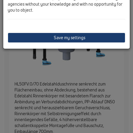
agencies without your knowledge and with no opportunity for
you to object.
Save my settings
HL50FV.0/70 Edelstahlduschrinne senkrecht zum
Flächeneinbau, ohne Abdeckung, bestehend aus
Edelstahl Rinnenkörper mit besandetem Flansch zur
Anbindung an Verbundabdichtungen, PP-Ablauf DN50
senkrecht und herausziehbarem Geruchsverschluss,
Rinnenkörper mit Selbstreinigungseffekt durch
innenliegendes Gefälle, 4 höhenverstellbare
schallentkoppelte Montagefüße und Bauschutz,
Einbaulänge 700mm.