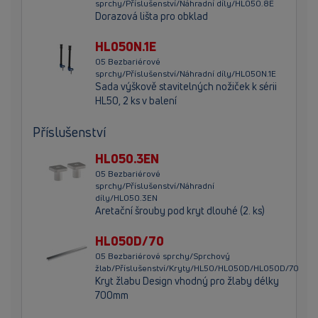
sprchy/Příslušenství/Náhradní díly/HL050.8E
Dorazová lišta pro obklad
HL050N.1E
05 Bezbariérové
sprchy/Příslušenství/Náhradní díly/HL050N.1E
Sada výškově stavitelných nožiček k sérii
HL50, 2 ks v balení
Příslušenství
HL050.3EN
05 Bezbariérové
sprchy/Příslušenství/Náhradní
díly/HL050.3EN
Aretační šrouby pod kryt dlouhé (2. ks)
HL050D/70
05 Bezbariérové sprchy/Sprchový
žlab/Příslušenství/Kryty/HL50/HL050D/HL050D/70
Kryt žlabu Design vhodný pro žlaby délky
700mm