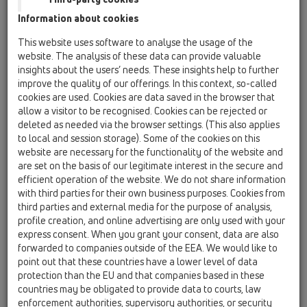
Information about cookies
HL50FV
This website uses software to analyse the usage of the
HL50FV.0/70
website. The analysis of these data can provide valuable
insights about the users’ needs. These insights help to further
improve the quality of our offerings. In this context, so-called
cookies are used. Cookies are data saved in the browser that
HL50FV.0/70
allow a visitor to be recognised. Cookies can be rejected or
deleted as needed via the browser settings. (This also applies
to local and session storage). Some of the cookies on this
website are necessary for the functionality of the website and
are set on the basis of our legitimate interest in the secure and
efficient operation of the website. We do not share information
Odtokový žlab do sprchových
with third parties for their own business purposes. Cookies from
third parties and external media for the purpose of analysis,
koutů z nerezové oceli, svislý
profile creation, and online advertising are only used with your
odtok DN50, instalace do
express consent. When you grant your consent, data are also
plochy, montážní materiál a
forwarded to companies outside of the EEA. We would like to
point out that these countries have a lower level of data
stavební ochranný kryt, bez krytu
protection than the EU and that companies based in these
žlabu. Stavební délka 700mm
countries may be obligated to provide data to courts, law
enforcement authorities, supervisory authorities, or security