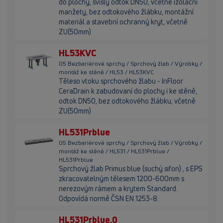
do plochy, svislý odtok DN50, včetně izolační
manžety, bez odtokového žlábku, montážní
materiál a stavební ochranný kryt, včetně
ZU(50mm)
HL53KVC
05 Bezbariérové sprchy / Sprchový žlab / Výrobky /
montáž ke stěně / HL53 / HL53KVC
Těleso vtoku sprchového žlabu - InFloor
CeraDrain k zabudovaní do plochy i ke stěně,
odtok DN50, bez odtokového žlábku, včetně
ZU(50mm)
HL531Prblue
05 Bezbariérové sprchy / Sprchový žlab / Výrobky /
montáž ke stěně / HL531 / HL531Prblue /
HL531Prblue
Sprchový žlab Primus blue (suchý sifon) , s EPS
zkracovatelným tělesem 1200-600mm s
nerezovým rámem a krytem Standard.
Odpovídá normě ČSN EN 1253-8.
HL531Prblue.0