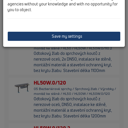
montáž ke stěně / HL50 / HL50W / HL50W.0/110
agencies without your knowledge and with no opportunity for
Odtokový žlab do sprchových koutů z
you to object.
nerezové oceli, DN50, instalace ke stěně,
montážní materiál a stavební ochranný kryt,
bez krytu žlabu. Stavební délka 1100mm
Save my settings
HL50W.0/110.2
05 Bezbariérové sprchy / Sprchový žlab / Výrobky /
montáž ke stěně / HL50 / HL50W / HL50W.0/110.2
Odtokový žlab do sprchových koutů z
nerezové oceli, 2x DN50, instalace ke stěně,
montážní materiál a stavební ochranný kryt,
bez krytu žlabu. Stavební délka 1100mm
HL50W.0/120
05 Bezbariérové sprchy / Sprchový žlab / Výrobky /
montáž ke stěně / HL50 / HL50W / HL50W.0/120
Odtokový žlab do sprchových koutů z
nerezové oceli, DN50, instalace ke stěně,
montážní materiál a stavební ochranný kryt,
bez krytu žlabu. Stavební délka 1200mm