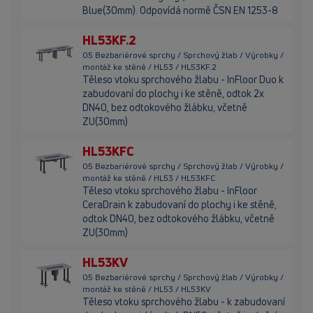
Blue(30mm). Odpovídá normě ČSN EN 1253-8
HL53KF.2
05 Bezbariérové sprchy / Sprchový žlab / Výrobky /
montáž ke stěně / HL53 / HL53KF.2
Těleso vtoku sprchového žlabu - InFloor Duo k
zabudovaní do plochy i ke stěně, odtok 2x
DN40, bez odtokového žlábku, včetně
ZU(30mm)
HL53KFC
05 Bezbariérové sprchy / Sprchový žlab / Výrobky /
montáž ke stěně / HL53 / HL53KFC
Těleso vtoku sprchového žlabu - InFloor
CeraDrain k zabudovaní do plochy i ke stěně,
odtok DN40, bez odtokového žlábku, včetně
ZU(30mm)
HL53KV
05 Bezbariérové sprchy / Sprchový žlab / Výrobky /
montáž ke stěně / HL53 / HL53KV
Těleso vtoku sprchového žlabu - k zabudovaní