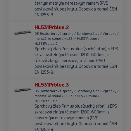
černým matným nerezovým rámem (PVD
povlakování), bez krytu. Odpovídá normě ČSN
EN 1253-8.
HL531Prblue.2
05 Bezbariérové sprchy / Sprchový žlab / Výrobky /
montáž ke stěně / HL531 / HL531Prblue /
HL531Prblue.2
Sprchový žlab Primus blue (suchý sifon), s EPS
zkracovatelným tělesem 1200-600mm, s
růžově zlatým nerezovým rámem (PVD
povlakování), bez krytu. Odpovídá normě ČSN
EN 1253-8.
HL531Prblue.3
05 Bezbariérové sprchy / Sprchový žlab / Výrobky /
montáž ke stěně / HL531 / HL531Prblue /
HL531Prblue.3
Sprchový žlab Primus blue(suchý sifon), s EPS
zkracovatelným tělesem 1200-600mm, s
mosazným nerezovým rámem (PVD
povlakování), bez krytu. Odpovídá normě ČSN
EN 1253-8.