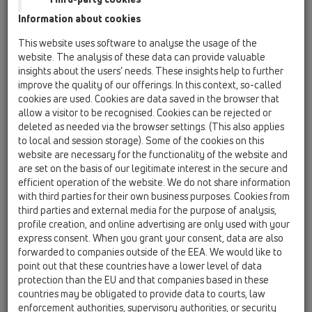
HL53
Information about cookies
HL531
This website uses software to analyse the usage of the
website. The analysis of these data can provide valuable
HL50W.0/100
insights about the users’ needs. These insights help to further
improve the quality of our offerings. In this context, so-called
05 Bezbariérové sprchy / Sprchový žlab / Výrobky /
montáž ke stěně / HL50 / HL50W / HL50W.0/100
cookies are used. Cookies are data saved in the browser that
Odtokový žlab do sprchových koutů z
allow a visitor to be recognised. Cookies can be rejected or
nerezové oceli, DN50, instalace ke stěně,
deleted as needed via the browser settings. (This also applies
montážní materiál a stavební ochranný kryt,
to local and session storage). Some of the cookies on this
bez krytu žlabu. Stavební délka 1000mm
website are necessary for the functionality of the website and
are set on the basis of our legitimate interest in the secure and
HL50W.0/100.2
efficient operation of the website. We do not share information
with third parties for their own business purposes. Cookies from
05 Bezbariérové sprchy / Sprchový žlab / Výrobky /
montáž ke stěně / HL50 / HL50W / HL50W.0/100.2
third parties and external media for the purpose of analysis,
Odtokový žlab do sprchových koutů z
profile creation, and online advertising are only used with your
nerezové oceli, 2x DN50, instalace ke stěně,
express consent. When you grant your consent, data are also
montážní materiál a stavební ochranný kryt,
forwarded to companies outside of the EEA. We would like to
bez krytu žlabu. Stavební délka 1000mm
point out that these countries have a lower level of data
protection than the EU and that companies based in these
HL50W.0/110
countries may be obligated to provide data to courts, law
enforcement authorities, supervisory authorities, or security
05 Bezbariérové sprchy / Sprchový žlab / Výrobky /