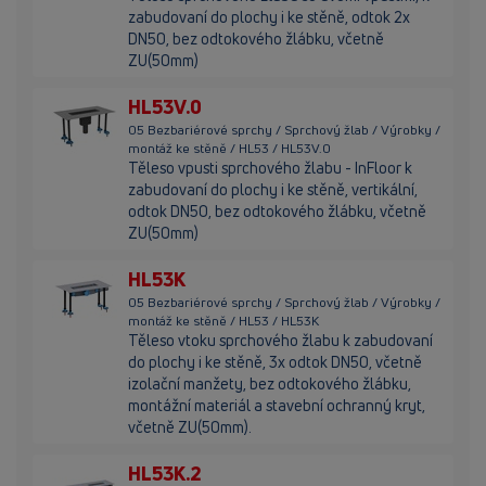
zabudovaní do plochy i ke stěně, odtok 2x
DN50, bez odtokového žlábku, včetně
ZU(50mm)
HL53V.0
05 Bezbariérové sprchy / Sprchový žlab / Výrobky /
montáž ke stěně / HL53 / HL53V.0
Těleso vpusti sprchového žlabu - InFloor k
zabudovaní do plochy i ke stěně, vertikální,
odtok DN50, bez odtokového žlábku, včetně
ZU(50mm)
HL53K
05 Bezbariérové sprchy / Sprchový žlab / Výrobky /
montáž ke stěně / HL53 / HL53K
Těleso vtoku sprchového žlabu k zabudovaní
do plochy i ke stěně, 3x odtok DN50, včetně
izolační manžety, bez odtokového žlábku,
montážní materiál a stavební ochranný kryt,
včetně ZU(50mm).
HL53K.2