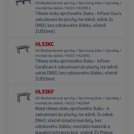
05 Bezbariérové sprchy / Sprchový žlab / Výrobky /
montáž ke stěně / HL53 / HL53K.2
Těleso vtoku sprchového žlabu - InFloor Duo k
zabudovaní do plochy i ke stěně, odtok 2x
DN50, bez odtokového žlábku, včetně
ZU(50mm)
HL53KC
05 Bezbariérové sprchy / Sprchový žlab / Výrobky /
montáž ke stěně / HL53 / HL53KC
Těleso vtoku sprchového žlabu - InFloor
CeraDrain k zabudovaní do plochy i ke stěně,
odtok DN50, bez odtokového žlábku, včetně
ZU(50mm)
HL53KF
05 Bezbariérové sprchy / Sprchový žlab / Výrobky /
montáž ke stěně / HL53 / HL53KF
Nízké těleso vtoku sprchového žlabu - k
zabudovaní do plochy i ke stěně, 3x odtok
DN40, včetně izolační manžety, bez
odtokového žlábku, montážní materiál a
stavební ochranný kryt, včetně ZU Primus