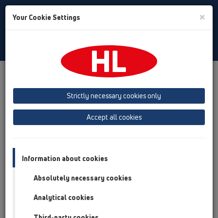
Toggle
×
Your Cookie Settings
Search
Czech
Toggle
Navigat
Produkty
přehled produktů
05 Bezbariérové sprchy
Sprchový žlab
Výrobky
montáž ke stěně
Strictly necessary cookies only
přehled produktů
Accept all cookies
05 Bezbariérové sprchy
Sprchový žlab
Information about cookies
Výrobky
Absolutely necessary cookies
montáž ke stěně
Analytical cookies
HL50
Third-party cookies