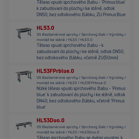
Těleso vpusti sprchového žlabu - 'Primus blue'
k zabudovaní do plochy i ke stěně, odtok
DN50, bez odtokového žlábku, ZU Primus Blue
HL53.0
05 Bezbariérové sprchy / Sprchový žlab / Výrobky /
montáž ke stěně / HL53 / HL53.0
Těleso vpusti sprchového žlabu - k
zabudovaní do plochy i ke stěně, odtok DN50,
bez odtokového žlábku, včetně ZU(50mm)
HL53FPrblue.0
05 Bezbariérové sprchy / Sprchový žlab / Výrobky /
montáž ke stěně / HL53 / HL53FPrblue.0
Nízké těleso vpusti sprchového žlabu - 'Primus
blue' k zabudovaní do plochy i ke stěně, odtok
DN40, bez odtokového žlábku, včetně 'Primus
blue'
HL53Duo.0
05 Bezbariérové sprchy / Sprchový žlab / Výrobky /
montáž ke stěně / HL53 / HL53Duo.0
Těleso sprchového žlabu se dvěmi vpustmi, k