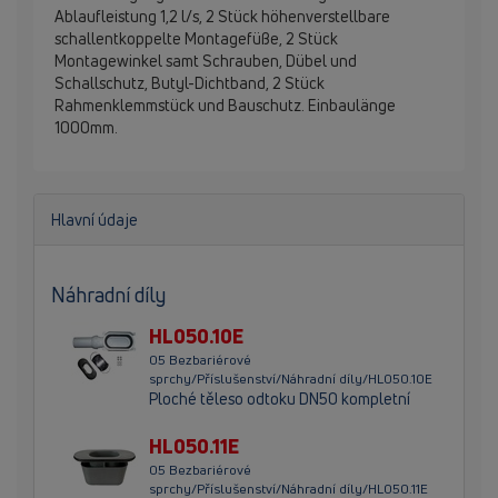
Ablaufleistung 1,2 l/s, 2 Stück höhenverstellbare
schallentkoppelte Montagefüße, 2 Stück
Montagewinkel samt Schrauben, Dübel und
Schallschutz, Butyl-Dichtband, 2 Stück
Rahmenklemmstück und Bauschutz. Einbaulänge
1000mm.
Hlavní údaje
Náhradní díly
HL050.10E
05 Bezbariérové
sprchy/Příslušenství/Náhradní díly/HL050.10E
Ploché těleso odtoku DN50 kompletní
HL050.11E
05 Bezbariérové
sprchy/Příslušenství/Náhradní díly/HL050.11E