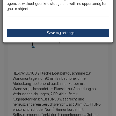
agencies without your knowledge and with no opportunity for
you to object.
Save my settings
HL50WF.0/100.2 Flache Edelstahlduschrinne zur
Wandmontage, nur 90 mm Einbauhöhe, ohne
Abdeckung, bestehend aus Rinnenkörper mit
Wandzarge, besandetem Flansch zur Anbindung an
Verbundabdichtungen, 2 PP-Abläufe mit
Kugelgelenkanschluss DN50 waagrecht und
herausziehbarem Geruchsverschluss 30mm (ACHTUNG
entspricht nicht der Norm). Rinnenkörper mit
Selbstreinigungeffenkt durch innenliegendes Gefälle.