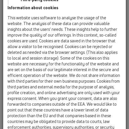
Information about cookies
HL50WF
This website uses software to analyse the usage of the
HL50WF.0/100.2
website. The analysis of these data can provide valuable
insights about the users’ needs. These insights help to further
improve the quality of our offerings. In this context, so-called
cookies are used. Cookies are data saved in the browser that
HL50WF.0/100.2
allow a visitor to be recognised. Cookies can be rejected or
deleted as needed via the browser settings. (This also applies
to local and session storage). Some of the cookies on this
website are necessary for the functionality of the website and
are set on the basis of our legitimate interest in the secure and
efficient operation of the website. We do not share information
Nízký odtokový žlab do
with third parties for their own business purposes. Cookies from
third parties and external media for the purpose of analysis,
sprchových koutů z nerezové
profile creation, and online advertising are only used with your
oceli, 2x DN50, instalace ke
express consent. When you grant your consent, data are also
stěně, montážní materiál a
forwarded to companies outside of the EEA. We would like to
point out that these countries have a lower level of data
stavební ochranný kryt, bez krytu
protection than the EU and that companies based in these
žlabu. Stavební délka 1000mm
countries may be obligated to provide data to courts, law
enforcement authorities, supervisory authorities, or security