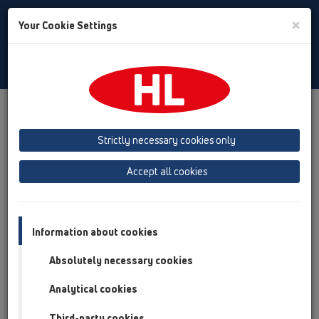
Toggle
×
Your Cookie Settings
Search
Czech
Toggle
Navigat
Produkty
přehled produktů
05 Bezbariérové sprchy
Sprchový žlab
Výrobky
montáž ke stěně
HL50
Strictly necessary cookies only
HL50WF
HL50WF.0/100.2
Accept all cookies
přehled produktů
05 Bezbariérové sprchy
Information about cookies
Sprchový žlab
Absolutely necessary cookies
Výrobky
Analytical cookies
montáž ke stěně
HL50
Third-party cookies