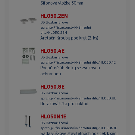
Sifonová vložka 30mm
HL050.2EN
05 Bezbariérové
sprchy/Příslušenství/Náhradní
díly/HL050.2EN
Aretační šrouby pod kryt (2. ks)
HL050.4E
05 Bezbariérové
sprchy/Příslušenství/Náhradní díly/HL050.4E
Podpůrné úhelníky se zvukovou
ochrannou
HL050.8E
05 Bezbariérové
sprchy/Příslušenství/Náhradní díly/HL050.8E
Dorazová lišta pro obklad
HL050N.1E
05 Bezbariérové
sprchy/Příslušenství/Náhradní díly/HL050N.1E
Sada výškově stavitelných nožiček k sérii