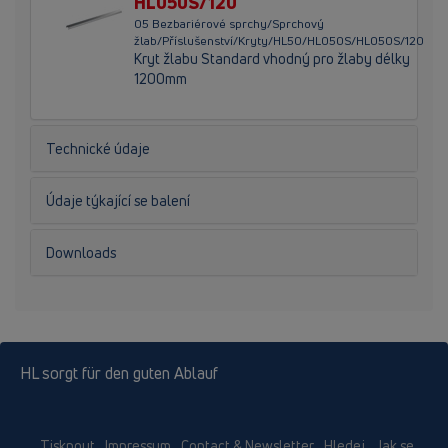
HL050S/120
05 Bezbariérové sprchy/Sprchový
žlab/Příslušenství/Kryty/HL50/HL050S/HL050S/120
Kryt žlabu Standard vhodný pro žlaby délky
1200mm
Technické údaje
Údaje týkající se balení
Downloads
HL sorgt für den guten Ablauf
Tisknout
Impressum
Contact & Newsletter
Hledej
Jak se