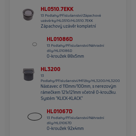
HL0510.7EKK
13 Podlahy/Příslušenství/Zápachové
uzávěrky/HL0510/HL0510.7EKK
Zápachový uzávěr kompletní
HL01086D
13 Podlahy/Příslušenství/Náhradní
díly/HL01086D
O-kroužek 88x5mm
HL3200
13
Podlahy/Příslušenství/Mřížky/HL3200/HL3200
Nástavec d 110mm/100mm, s nerezovým
rámečkem 121x121mm včetně O-kroužku.
Systém "KLICK-KLACK"
HL01067D
13 Podlahy/Příslušenství/Náhradní
díly/HL01067D
O-kroužek 92x4mm