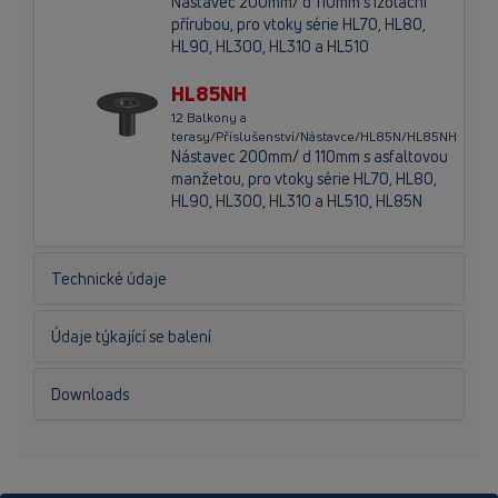
Nástavec 200mm/ d 110mm s izolační
přírubou, pro vtoky série HL70, HL80,
HL90, HL300, HL310 a HL510
HL85NH
12 Balkony a
terasy/Příslušenství/Nástavce/HL85N/HL85NH
Nástavec 200mm/ d 110mm s asfaltovou
manžetou, pro vtoky série HL70, HL80,
HL90, HL300, HL310 a HL510, HL85N
Technické údaje
Údaje týkající se balení
Downloads