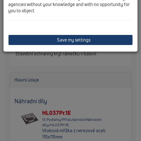
agencies without your knowledge and with no opportunity for
you to object.
Nástavec d 110mm s nerezovým rámečkem 121x121mm a
mřížkou z nerezové oceli 115x115mm a zápachovou
uzávěrkou v nástavci. "KLICK-KLACK" systém je novým
aretačním systémem pro vtokové mřížky, při kterém
Save my settings
odpadají problémy s uložením a zajištěním mřížky.
Jednoduše mřížku položit do rámu a naklapnout.
Stavební ochranný kryt rámečku v balení.
Hlavní údaje
Náhradní díly
HL037Pr.1E
13 Podlahy/Příslušenství/Náhradní
díly/HL037Pr.1E
Vtoková mřížka z nerezové oceli
115x115mm