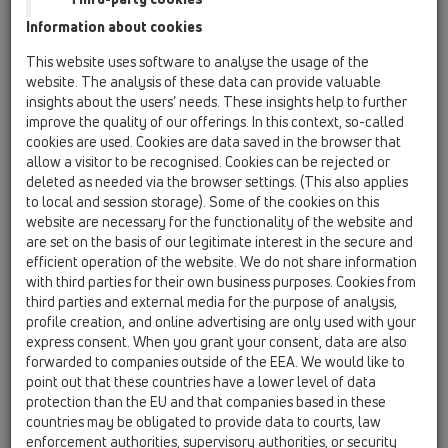
Information about cookies
HL3000.1
This website uses software to analyse the usage of the
website. The analysis of these data can provide valuable
insights about the users’ needs. These insights help to further
improve the quality of our offerings. In this context, so-called
Nástavec d 110mm/nerez
cookies are used. Cookies are data saved in the browser that
121x121mm/nerez 115x115mm,
allow a visitor to be recognised. Cookies can be rejected or
ZU standard vodní
deleted as needed via the browser settings. (This also applies
to local and session storage). Some of the cookies on this
website are necessary for the functionality of the website and
are set on the basis of our legitimate interest in the secure and
efficient operation of the website. We do not share information
with third parties for their own business purposes. Cookies from
third parties and external media for the purpose of analysis,
profile creation, and online advertising are only used with your
express consent. When you grant your consent, data are also
forwarded to companies outside of the EEA. We would like to
point out that these countries have a lower level of data
protection than the EU and that companies based in these
countries may be obligated to provide data to courts, law
enforcement authorities, supervisory authorities, or security