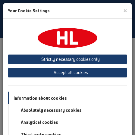
Toggle
×
Your Cookie Settings
Search
Czech
Toggle
Navigat
Produkty
přehled produktů
13 Podlahy
Příslušenství
Mřížky
HL3000
HL3000.1
Strictly necessary cookies only
přehled produktů
Accept all cookies
13 Podlahy
Příslušenství
Information about cookies
Mřížky
Absolutely necessary cookies
HL3000
Analytical cookies
HL3000.1
Third-party cookies