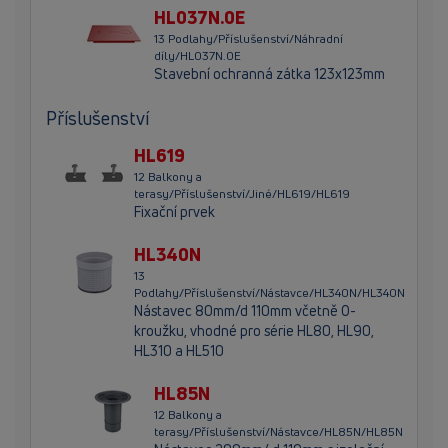
HL037N.0E
13 Podlahy/Příslušenství/Náhradní
díly/HL037N.0E
Stavební ochranná zátka 123x123mm
Příslušenství
HL619
12 Balkony a
terasy/Příslušenství/Jiné/HL619/HL619
Fixační prvek
HL340N
13
Podlahy/Příslušenství/Nástavce/HL340N/HL340N
Nástavec 80mm/d 110mm včetně O-
kroužku, vhodné pro série HL80, HL90,
HL310 a HL510
HL85N
12 Balkony a
terasy/Příslušenství/Nástavce/HL85N/HL85N