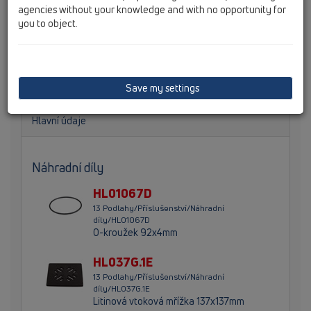
agencies without your knowledge and with no opportunity for
you to object.
Nástavec d 110mm s rámem a mřížkou z litiny
150x150mm a litinovou vtokovou mřížkou 137x137mm.
Celková výška 93mm, výška rámečku 30mm.
Save my settings
Hlavní údaje
Náhradní díly
HL01067D
13 Podlahy/Příslušenství/Náhradní
díly/HL01067D
O-kroužek 92x4mm
HL037G.1E
13 Podlahy/Příslušenství/Náhradní
díly/HL037G.1E
Litinová vtoková mřížka 137x137mm