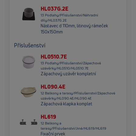
HL037G.2E
13 Podlahy/Příslušenství/Náhradní
díly/HL037G.2E
Nástavec d 110mm, litinový rámeček
150x150mm
Příslušenství
HL0510.7E
13 Podlahy/Příslušenství/Zápachové
uzávěrky/HL0510/HL0510.7E
Zápachový uzávěr kompletní
HL090.4E
12 Balkony a terasy/Příslušenství/Zápachové
uzávěrky/HL090.4E/HL090.4E
Zápachová klapka komplet
HL619
12 Balkony a
terasy/Příslušenství/Jiné/HL619/HL619
Fixační prvek