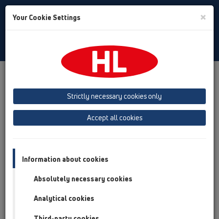
Toggle
×
Your Cookie Settings
Search
Czech
Toggle
Navigat
Produkty
přehled produktů
13 Podlahy
Příslušenství
Mřížky
HL39
HL39G
Strictly necessary cookies only
přehled produktů
Accept all cookies
13 Podlahy
Příslušenství
Information about cookies
Mřížky
Absolutely necessary cookies
HL39
Analytical cookies
HL39G
Third-party cookies