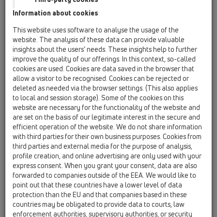
Information about cookies
HL39G
This website uses software to analyse the usage of the
website. The analysis of these data can provide valuable
insights about the users’ needs. These insights help to further
improve the quality of our offerings. In this context, so-called
Nástavec d 110mm/litina
cookies are used. Cookies are data saved in the browser that
147x147mm/litina 140x140mm,
allow a visitor to be recognised. Cookies can be rejected or
bez ZU
deleted as needed via the browser settings. (This also applies
to local and session storage). Some of the cookies on this
website are necessary for the functionality of the website and
are set on the basis of our legitimate interest in the secure and
efficient operation of the website. We do not share information
with third parties for their own business purposes. Cookies from
third parties and external media for the purpose of analysis,
profile creation, and online advertising are only used with your
express consent. When you grant your consent, data are also
forwarded to companies outside of the EEA. We would like to
point out that these countries have a lower level of data
protection than the EU and that companies based in these
countries may be obligated to provide data to courts, law
enforcement authorities, supervisory authorities, or security