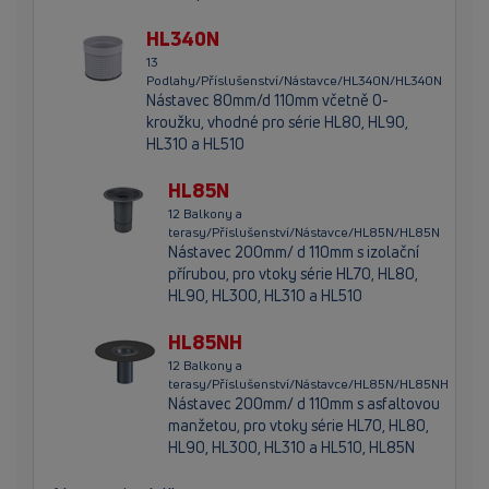
HL340N
13
Podlahy/Příslušenství/Nástavce/HL340N/HL340N
Nástavec 80mm/d 110mm včetně O-
kroužku, vhodné pro série HL80, HL90,
HL310 a HL510
HL85N
12 Balkony a
terasy/Příslušenství/Nástavce/HL85N/HL85N
Nástavec 200mm/ d 110mm s izolační
přírubou, pro vtoky série HL70, HL80,
HL90, HL300, HL310 a HL510
HL85NH
12 Balkony a
terasy/Příslušenství/Nástavce/HL85N/HL85NH
Nástavec 200mm/ d 110mm s asfaltovou
manžetou, pro vtoky série HL70, HL80,
HL90, HL300, HL310 a HL510, HL85N