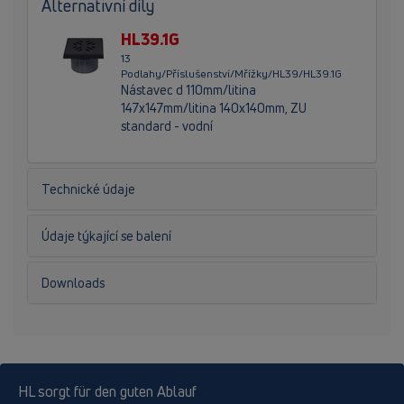
Alternativní díly
HL39.1G
13
Podlahy/Příslušenství/Mřížky/HL39/HL39.1G
Nástavec d 110mm/litina
147x147mm/litina 140x140mm, ZU
standard - vodní
Technické údaje
Údaje týkající se balení
Downloads
HL sorgt für den guten Ablauf