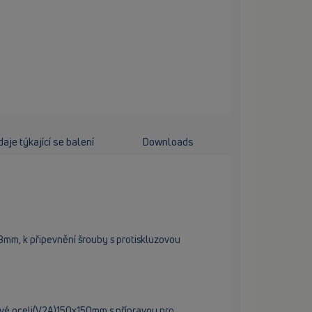
aje týkající se balení
Downloads
8mm, k připevnění šrouby s protiskluzovou
 oceli(V2A)150x150mm s přípravou pro