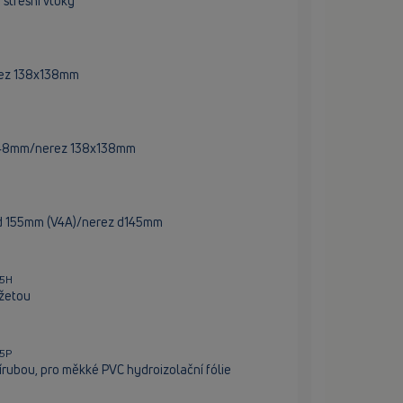
 střešní vtoky
rez 138x138mm
x148mm/nerez 138x138mm
d 155mm (V4A)/nerez d145mm
65H
žetou
65P
rubou, pro měkké PVC hydroizolační fólie