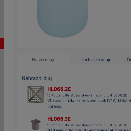
Hlavní údaje
Technické údaje
Úd
Náhradní díly
HL066.2E
13 Podlahy/Příslušenství/Náhradní díly/HL066.2E
Vtoková mřížka z nerezové oceli (V4A) 138x13
úpravou
HL066.3E
13 Podlahy/Příslušenství/Náhradní díly/HL066.3E
Nástavec d 145mm/205mm/rámeček z nerezové