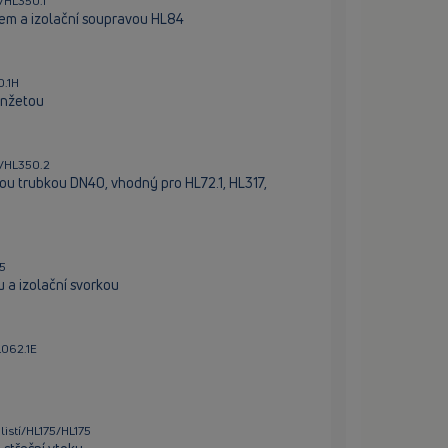
/HL350.1
em a izolační soupravou HL84
0.1H
anžetou
0/HL350.2
u trubkou DN40, vhodný pro HL72.1, HL317,
65
 a izolační svorkou
L062.1E
listí/HL175/HL175