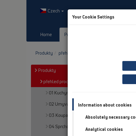
Czech
Your Cookie Settings
Home
Produkty
Downloads
Produkty
přehled produktů
13 Podlahy
Příslu
Produkty
přehled produktů
01 Kuchyně
02 Umyvadla
Information about cookies
03 Koupací vany
Absolutely necessary co
04 Sprchové mísy
Analytical cookies