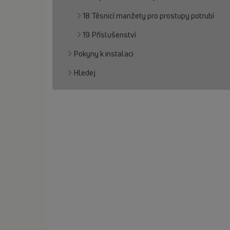
18 Těsnicí manžety pro prostupy potrubí
19 Příslušenství
Pokyny k instalaci
Hledej