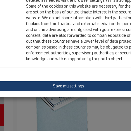
deleted as needed via the browser settings. (This also appl
Some of the cookies on this website are necessary for the
are set on the basis of our legitimate interest in the secur
HL66.1
website. We do not share information with third parties fo
Cookies from third parties and external media for the purpo
and online advertising are only used with your express c
Nástavec d 145mm/ nerez (V4A)
consent, data are also forwarded to companies outside of
out that these countries have a lower level of data prote
protiskluz138x138mm
companies based in these countries may be obligated to p
enforcement authorities, supervisory authorities, or secur
Nástavec d
knowledge and with no opportunity for you to object.
přišroubov
nerezové oc
15mm. Vhodn
(H)
Save my settings