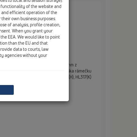
ies to local and session storage).
 functionality of the website and
e and efficient operation of the
r their own business purposes.
se of analysis, profile creation,
onsent. When you grant your
/150x150mm/nerez
 the EEA. We would like to point
ction than the EU and that
rovide data to courts, law
ity agencies without your
 145mm s rámem (V4A)150x150mm a
anou protiskluznou mřížkou 138x138mm z
eli (V4A). Celková výška 203mm, výška rámečku
ý pro: podlahové vpustě HL72(.1)(K)(H), HL317(K)