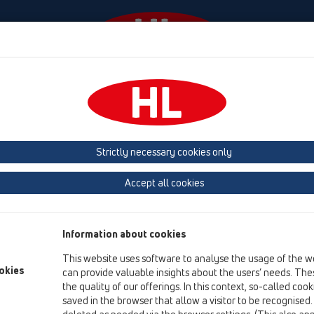
Události
Firma
HL-House
Contact & Newsletter
šenství
Mřížky
HL66
HL66.1
Strictly necessary cookies only
přehled produktů
Accept all cookies
13 Podlahy
Příslušenství
Information about cookies
Mřížky
This website uses software to analyse the usage of the w
HL66
okies
can provide valuable insights about the users’ needs. Thes
the quality of our offerings. In this context, so-called coo
HL66.1
saved in the browser that allow a visitor to be recognised