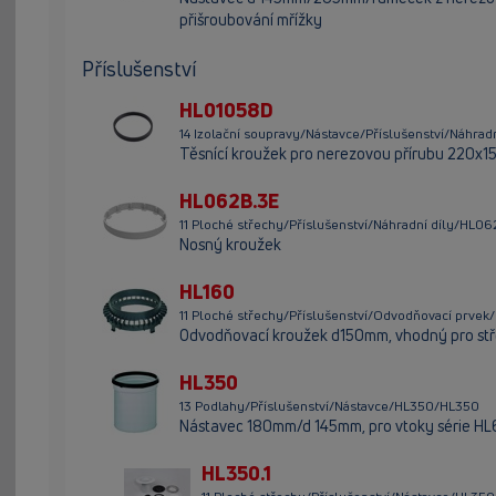
přišroubování mřížky
Příslušenství
HL01058D
14 Izolační soupravy/Nástavce/Příslušenství/Náhra
Těsnící kroužek pro nerezovou přírubu 220x
HL062B.3E
11 Ploché střechy/Příslušenství/Náhradní díly/HL0
Nosný kroužek
HL160
11 Ploché střechy/Příslušenství/Odvodňovací prvek
Odvodňovací kroužek d150mm, vhodný pro stř
HL350
13 Podlahy/Příslušenství/Nástavce/HL350/HL350
Nástavec 180mm/d 145mm, pro vtoky série HL62,
HL350.1