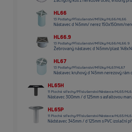
Záchytný koš z nerezové oceli, vhodný pro
HL66
13 Podlahy/Příslušenství/Mřížky/HL66/HL66
Nástavec d 145mm/ nerez 150x150mm/ne
HL66.9
13 Podlahy/Příslušenství/Mřížky/HL66/HL66.9
Žebrovaný nástavec d 145mm/plast 148
HL67
13 Podlahy/Příslušenství/Mřížky/HL67/HL67
Nástavec kruhový d 145mm nerezový rám 
HL65H
11 Ploché střechy/Příslušenství/Nástavce/HL65/HL
Nástavec 300mm / d 125mm s asfaltovou man
HL65P
11 Ploché střechy/Příslušenství/Nástavce/HL65/HL
Nádstavec 345mm / d 125mm s PVC izolační pří