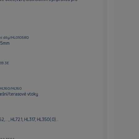
dní díly/HL01058D
155mm
62B.3E
/HL160/HL160
ešní/terasové vtoky
...., HL72.1, HL317, HL350(.0)…