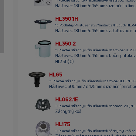
11 Ploché střechy/Příslušenství/Nástavce/HL350
Nástavec 180mm/d 145mm s izolačním límc
HL350.1H
13 Podlahy/Příslušenství/Nástavce/HL350/HL35
Nástavec 180mm/d 145mm s asfaltovou m
HL350.2
11 Ploché střechy/Příslušenství/Nástavce/HL35
Nástavec 180mm/d 145mm s boční přítokovo
HL350(.0)...
HL65
11 Ploché střechy/Příslušenství/Nástavce/HL65/HL
Nástavec 300mm / d 125mm s izolační přírubou
HL062.1E
11 Ploché střechy/Příslušenství/Náhradní díly/H
Záchytný koš
HL175
11 Ploché střechy/Příslušenství/Záchytný koš na 