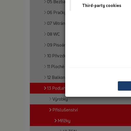
05 Bezbariérové sprchy
Third-party cookies
06 Pračky a myčky
07 Větrání a klimatizace
08 WC
09 Pisoárové mísy
10 Přivzdušňovací ventily
11 Ploché střechy
12 Balkony a terasy
13 Podlahy
Výrobky
Příslušenství
Mřížky