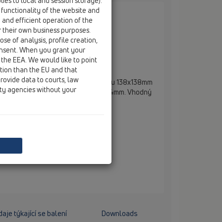
ies to local and session storage).
 functionality of the website and
e and efficient operation of the
r their own business purposes.
se of analysis, profile creation,
onsent. When you grant your
7mm/plast 138x138mm
 the EEA. We would like to point
ction than the EU and that
rovide data to courts, law
 145mm s rámem 147x147mm a mřížkou 138x138mm
ity agencies without your
Celková výška 90mm, výška rámečku 14mm. Vhodný
vé vpustě HL72(.1)(K)(H), HL317(K)(H)
aje týkající se balení
Downloads