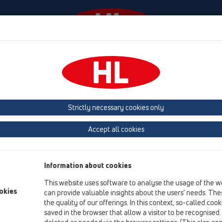
Události
Firma
HL-House
Contact & Newsletter
šenství
Mřížky
HL66
HL66.4
Strictly necessary cookies only
přehled produktů
Accept all cookies
13 Podlahy
Příslušenství
Information about cookies
Mřížky
This website uses software to analyse the usage of the w
HL66
okies
can provide valuable insights about the users’ needs. Thes
the quality of our offerings. In this context, so-called coo
HL66.4
saved in the browser that allow a visitor to be recognised