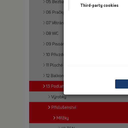
05 Bezbariérové sprchy
Third-party cookies
06 Pračky a myčky
07 Větrání a klimatizace
08 WC
09 Pisoárové mísy
10 Přivzdušňovací ventily
11 Ploché střechy
12 Balkony a terasy
13 Podlahy
Výrobky
Příslušenství
Mřížky