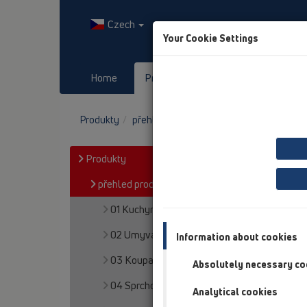
Czech
Your Cookie Settings
Home
Produkty
Downloads
Produkty
přehled produktů
13 Podlahy
Příslu
Produkty
přehled produktů
01 Kuchyně
02 Umyvadla
Information about cookies
03 Koupací vany
Absolutely necessary co
04 Sprchové mísy
Analytical cookies