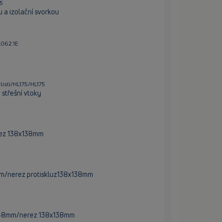
65
 a izolační svorkou
L062.1E
listí/HL175/HL175
 střešní vtoky
rez 138x138mm
m/nerez protiskluz138x138mm
x148mm/nerez 138x138mm