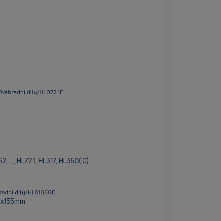
/Náhradní díly/HL072.1E
...., HL72.1, HL317, HL350(.0)…
hradní díly/HL01058D
20x155mm