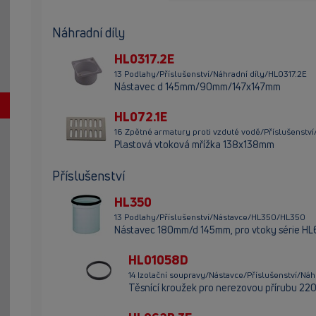
Náhradní díly
HL0317.2E
13 Podlahy/Příslušenství/Náhradní díly/HL0317.2E
Nástavec d 145mm/90mm/147x147mm
HL072.1E
16 Zpětné armatury proti vzduté vodě/Příslušenství
Plastová vtoková mřížka 138x138mm
Příslušenství
HL350
13 Podlahy/Příslušenství/Nástavce/HL350/HL350
Nástavec 180mm/d 145mm, pro vtoky série HL62,
HL01058D
14 Izolační soupravy/Nástavce/Příslušenství/Ná
Těsnící kroužek pro nerezovou přírubu 2