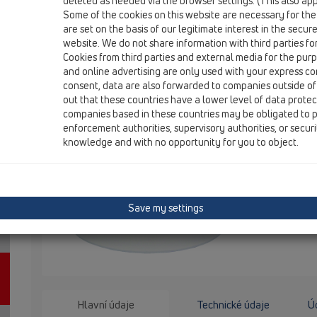
deleted as needed via the browser settings. (This also appl
Some of the cookies on this website are necessary for the
are set on the basis of our legitimate interest in the secur
HL66.4
website. We do not share information with third parties fo
Cookies from third parties and external media for the purpo
and online advertising are only used with your express c
Nástavec d 145mm/plast 147x14
consent, data are also forwarded to companies outside of
out that these countries have a lower level of data prote
companies based in these countries may be obligated to p
Nástavec d
enforcement authorities, supervisory authorities, or secur
z plastu. 
knowledge and with no opportunity for you to object.
pro: podlaho
Save my settings
Hlavní údaje
Technické údaje
Úd