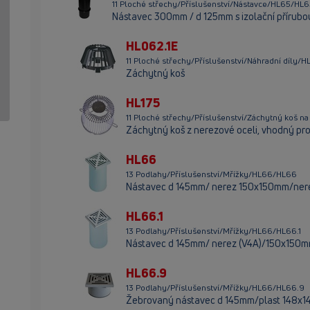
11 Ploché střechy/Příslušenství/Nástavce/HL65/HL
Nástavec 300mm / d 125mm s izolační přírubou
HL062.1E
11 Ploché střechy/Příslušenství/Náhradní díly/H
Záchytný koš
HL175
11 Ploché střechy/Příslušenství/Záchytný koš na 
Záchytný koš z nerezové oceli, vhodný pro
HL66
13 Podlahy/Příslušenství/Mřížky/HL66/HL66
Nástavec d 145mm/ nerez 150x150mm/ne
HL66.1
13 Podlahy/Příslušenství/Mřížky/HL66/HL66.1
Nástavec d 145mm/ nerez (V4A)/150x150m
HL66.9
13 Podlahy/Příslušenství/Mřížky/HL66/HL66.9
Žebrovaný nástavec d 145mm/plast 148