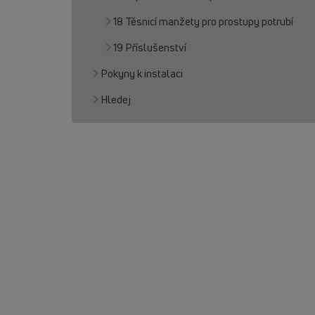
18 Těsnicí manžety pro prostupy potrubí
19 Příslušenství
Pokyny k instalaci
Hledej