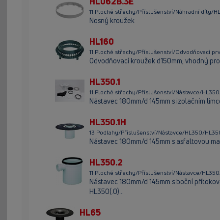
HL062B.3E
11 Ploché střechy/Příslušenství/Náhradní díly/
Nosný kroužek
HL160
11 Ploché střechy/Příslušenství/Odvodňovací p
Odvodňovací kroužek d150mm, vhodný pro 
HL350.1
11 Ploché střechy/Příslušenství/Nástavce/HL350
Nástavec 180mm/d 145mm s izolačním límc
HL350.1H
13 Podlahy/Příslušenství/Nástavce/HL350/HL35
Nástavec 180mm/d 145mm s asfaltovou m
HL350.2
11 Ploché střechy/Příslušenství/Nástavce/HL35
Nástavec 180mm/d 145mm s boční přítokovo
HL350(.0)...
HL65