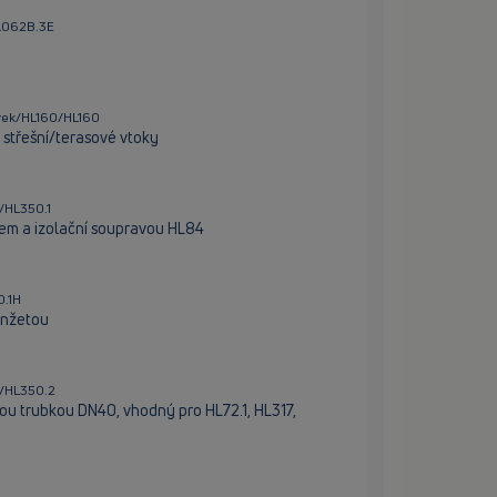
HL062B.3E
rvek/HL160/HL160
střešní/terasové vtoky
/HL350.1
em a izolační soupravou HL84
0.1H
anžetou
0/HL350.2
u trubkou DN40, vhodný pro HL72.1, HL317,