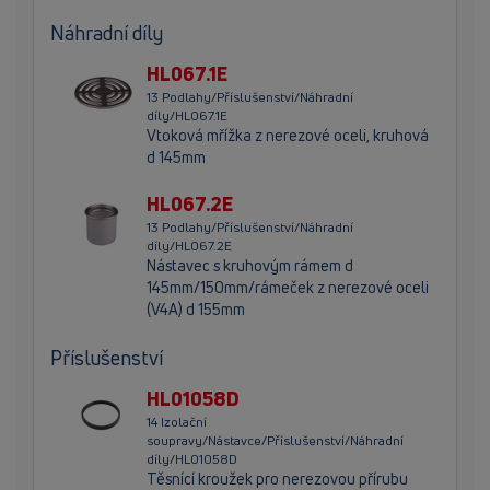
Náhradní díly
HL067.1E
13 Podlahy/Příslušenství/Náhradní
díly/HL067.1E
Vtoková mřížka z nerezové oceli, kruhová
d 145mm
HL067.2E
13 Podlahy/Příslušenství/Náhradní
díly/HL067.2E
Nástavec s kruhovým rámem d
145mm/150mm/rámeček z nerezové oceli
(V4A) d 155mm
Příslušenství
HL01058D
14 Izolační
soupravy/Nástavce/Příslušenství/Náhradní
díly/HL01058D
Těsnící kroužek pro nerezovou přírubu