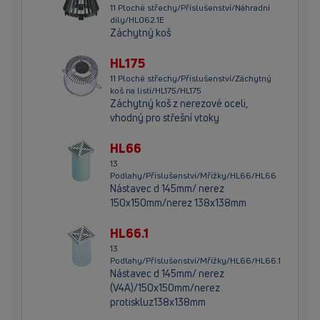
11 Ploché střechy/Příslušenství/Náhradní
díly/HL062.1E
Záchytný koš
HL175
11 Ploché střechy/Příslušenství/Záchytný
koš na listí/HL175/HL175
Záchytný koš z nerezové oceli,
vhodný pro střešní vtoky
HL66
13
Podlahy/Příslušenství/Mřížky/HL66/HL66
Nástavec d 145mm/ nerez
150x150mm/nerez 138x138mm
HL66.1
13
Podlahy/Příslušenství/Mřížky/HL66/HL66.1
Nástavec d 145mm/ nerez
(V4A)/150x150mm/nerez
protiskluz138x138mm