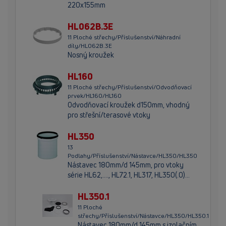
220x155mm
HL062B.3E
11 Ploché střechy/Příslušenství/Náhradní
díly/HL062B.3E
Nosný kroužek
HL160
11 Ploché střechy/Příslušenství/Odvodňovací
prvek/HL160/HL160
Odvodňovací kroužek d150mm, vhodný
pro střešní/terasové vtoky
HL350
13
Podlahy/Příslušenství/Nástavce/HL350/HL350
Nástavec 180mm/d 145mm, pro vtoky
série HL62,...., HL72.1, HL317, HL350(.0)…
HL350.1
11 Ploché
střechy/Příslušenství/Nástavce/HL350/HL350.1
Nástavec 180mm/d 145mm s izolačním