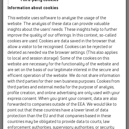
Information about cookies
HL67
This website uses software to analyse the usage of the
website. The analysis of these data can provide valuable
insights about the users’ needs. These insights help to further
improve the quality of our offerings. In this context, so-called
Nástavec kruhový d 145mm
cookies are used. Cookies are data saved in the browser that
nerezový rám d 155mm
allow a visitor to be recognised. Cookies can be rejected or
(V4A)/nerez d145mm
deleted as needed via the browser settings. (This also applies
to local and session storage). Some of the cookies on this
website are necessary for the functionality of the website and
are set on the basis of our legitimate interest in the secure and
efficient operation of the website. We do not share information
with third parties for their own business purposes. Cookies from
third parties and external media for the purpose of analysis,
profile creation, and online advertising are only used with your
express consent. When you grant your consent, data are also
forwarded to companies outside of the EEA. We would like to
point out that these countries have a lower level of data
protection than the EU and that companies based in these
countries may be obligated to provide data to courts, law
enforcement authorities, supervisory authorities, or security