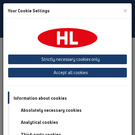
Toggle
×
Your Cookie Settings
Search
Czech
Toggle
Navigat
Produkty
přehled produktů
13 Podlahy
Příslušenství
Mřížky
HL67
HL67
Strictly necessary cookies only
přehled produktů
Accept all cookies
13 Podlahy
Příslušenství
Information about cookies
Mřížky
Absolutely necessary cookies
HL67
Analytical cookies
HL67
Third-party cookies