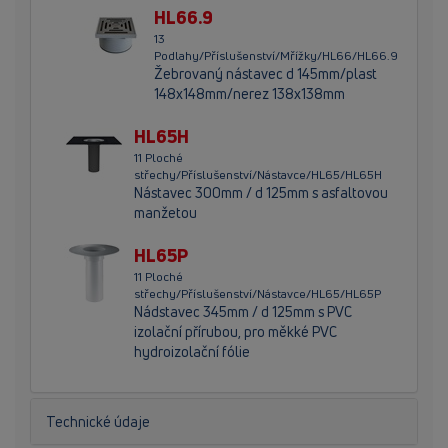
HL66.9
13
Podlahy/Příslušenství/Mřížky/HL66/HL66.9
Žebrovaný nástavec d 145mm/plast
148x148mm/nerez 138x138mm
HL65H
11 Ploché
střechy/Příslušenství/Nástavce/HL65/HL65H
Nástavec 300mm / d 125mm s asfaltovou
manžetou
HL65P
11 Ploché
střechy/Příslušenství/Nástavce/HL65/HL65P
Nádstavec 345mm / d 125mm s PVC
izolační přírubou, pro měkké PVC
hydroizolační fólie
Technické údaje