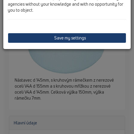
agencies without your knowledge and with no opportunity for
you to object.
Save my settings
Nástavec d 145mm, s kruhovým rámečkem z nerezové
oceli V4A d 155mm a s kruhovou mřížkou z nerezové
oceli V4A d 145mm. Celková výška 150mm, výška
rámečku 7mm.
Hlavní údaje