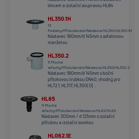
límcem a izolační soupravou HL84
HL350.1H
13
Podlahy/Příslušenství/Nástavce/HL350/HL350.1H
Nástavec 180mm/d 145mm s asfaltovou
manžetou
HL350.2
11 Ploché
střechy/Příslušenství/Nástavce/HL350/HL350.2
Nástavec 180mm/d 145mm s boční
přítokovou trubkou DN40, vhodný pro
HL72.1, HL317, HL350(.0)...
HL65
11 Ploché
střechy/Příslušenství/Nástavce/HL65/HL65
Nástavec 300mm / d 125mm s izolační
přírubou a izolační svorkou
HL062.1E