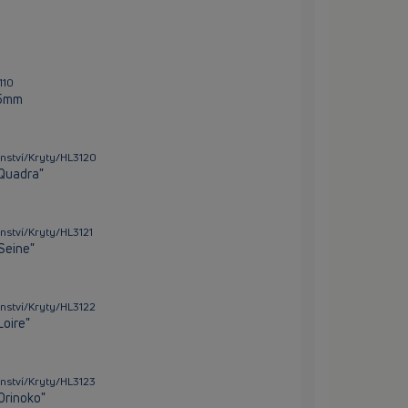
110
15mm
nství/Kryty/HL3120
"Quadra"
nství/Kryty/HL3121
Seine"
nství/Kryty/HL3122
Loire"
nství/Kryty/HL3123
Orinoko"