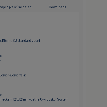
aje týkající se balení
Downloads
x115mm, ZU standard vodní
1E
m
HL0510/HL0510.7EKK
00
mečkem 121x121mm včetně O-kroužku. Systém