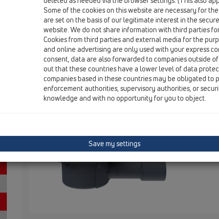
deleted as needed via the browser settings. (This also appl
Some of the cookies on this website are necessary for the
are set on the basis of our legitimate interest in the secur
HL510N-3000
website. We do not share information with third parties fo
Cookies from third parties and external media for the purpo
and online advertising are only used with your express c
Podlahová vpust DN40/50 s ležatý
consent, data are also forwarded to companies outside of
out that these countries have a lower level of data prote
přírubou, ZU standard - vodní, ner
companies based in these countries may be obligated to p
115mm
enforcement authorities, supervisory authorities, or secur
knowledge and with no opportunity for you to object.
Podlahová 
límcem a z
nástavcem 
121mm a vto
Save my settings
včetně sta
ochranný kry