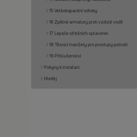
15 Velkokapacitní odtoky
16 Zpětné armatury proti vzduté vodě
17 Lapače střešních splavenin
18 Těsnicí manžety pro prostupy potrubí
19 Příslušenství
Pokyny k instalaci
Hledej