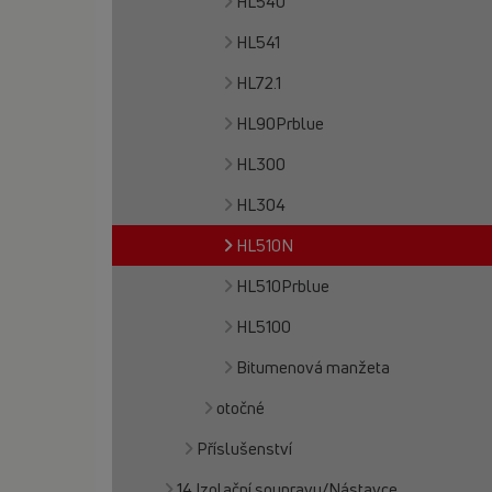
HL540
HL541
HL72.1
HL90Prblue
HL300
HL304
HL510N
HL510Prblue
HL5100
Bitumenová manžeta
otočné
Příslušenství
14 Izolační soupravy/Nástavce