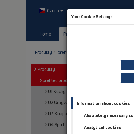
Czech
Your Cookie Settings
Home
Produkty
Downloads
Produkty
přehled produktů
13 Podlahy
Výrob
Produkty
přehled produktů
01 Kuchyně
02 Umyvadla
Information about cookies
03 Koupací vany
Absolutely necessary co
04 Sprchové mísy
Analytical cookies