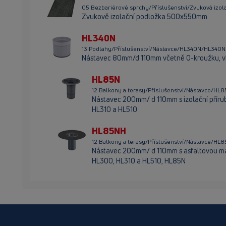
05 Bezbariérové sprchy/Příslušenství/Zvuková izo
Zvukově izolační podložka 500x550mm
HL340N
13 Podlahy/Příslušenství/Nástavce/HL340N/HL340N
Nástavec 80mm/d 110mm včetně O-kroužku, vh
HL85N
12 Balkony a terasy/Příslušenství/Nástavce/H
Nástavec 200mm/ d 110mm s izolační přírub
HL310 a HL510
HL85NH
12 Balkony a terasy/Příslušenství/Nástavce/H
Nástavec 200mm/ d 110mm s asfaltovou man
HL300, HL310 a HL510, HL85N