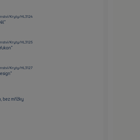
nství/Kryty/HL3124
il"
nství/Kryty/HL3125
"Yukon"
nství/Kryty/HL3127
esign"
, bez mřížky
9