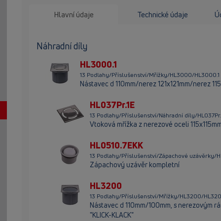
Hlavní údaje
Technické údaje
Úd
Náhradní díly
HL3000.1
13 Podlahy/Příslušenství/Mřížky/HL3000/HL3000.1
Nástavec d 110mm/nerez 121x121mm/nerez 115
HL037Pr.1E
13 Podlahy/Příslušenství/Náhradní díly/HL037Pr.
Vtoková mřížka z nerezové oceli 115x115m
HL0510.7EKK
13 Podlahy/Příslušenství/Zápachové uzávěrky/
Zápachový uzávěr kompletní
HL3200
13 Podlahy/Příslušenství/Mřížky/HL3200/HL32
Nástavec d 110mm/100mm, s nerezovým rá
"KLICK-KLACK"