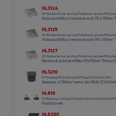
HL3124
05 Bezbariérové sprchy/Podlahové vpustě/Přísluše
Vtoková mřížka z nerezové oceli 115 x 115mm "N
HL3125
05 Bezbariérové sprchy/Podlahové vpustě/Přísluše
Vtoková mřížka z nerezové oceli 115 x 115mm 
HL3127
05 Bezbariérové sprchy/Podlahové vpustě/Přísluše
Nerezová vtoková mřížka 115x115mm "Primus D
HL3210
13 Podlahy/Příslušenství/Mřížky/HL3210/HL3210
Nástavec d 110mm/ nerez rám (V4A) 121x121mm
HL619
12 Balkony a terasy/Příslušenství/Jiné/HL619/HL61
Fixační prvek
HL6200