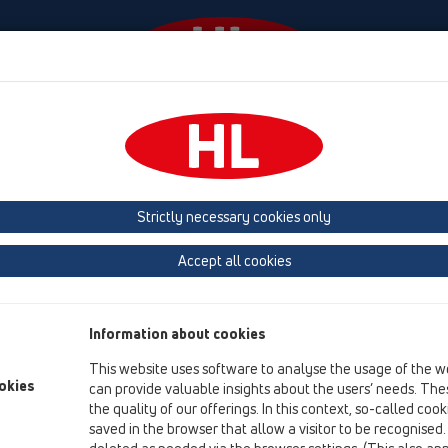
Události
Firma
HL-House
Contact & Newsletter
ky
vodorovně
HL510N
HL510N-3000
Strictly necessary cookies only
přehled produktů
Accept all cookies
13 Podlahy
Výrobky
Information about cookies
vodorovně
This website uses software to analyse the usage of the w
HL510N
okies
can provide valuable insights about the users’ needs. Thes
the quality of our offerings. In this context, so-called coo
HL510N-3000
saved in the browser that allow a visitor to be recognised