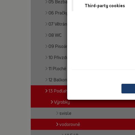
05 Bezbariérové sprchy
Third-party cookies
06 Pračky a myčky
07 Větrání a klimatizace
08 WC
09 Pisoárové mísy
10 Přivzdušňovací ventily
11 Ploché střechy
12 Balkony a terasy
13 Podlahy
Výrobky
svisle
vodorovně