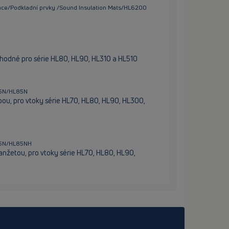
lace/Podkladní prvky /Sound Insulation Mats/HL6200
odné pro série HL80, HL90, HL310 a HL510
L85N/HL85N
ou, pro vtoky série HL70, HL80, HL90, HL300,
L85N/HL85NH
žetou, pro vtoky série HL70, HL80, HL90,