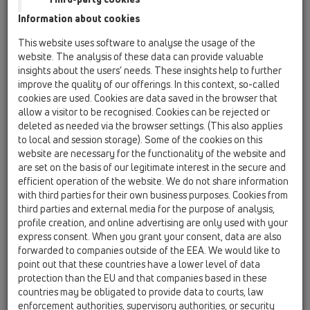
Information about cookies
HL510N-3020
This website uses software to analyse the usage of the
website. The analysis of these data can provide valuable
insights about the users’ needs. These insights help to further
improve the quality of our offerings. In this context, so-called
cookies are used. Cookies are data saved in the browser that
allow a visitor to be recognised. Cookies can be rejected or
deleted as needed via the browser settings. (This also applies
Podlahová vpust DN40/50 s
to local and session storage). Some of the cookies on this
ležatým odtokem, s izolační
website are necessary for the functionality of the website and
přírubou, ZU standard - vodní,
are set on the basis of our legitimate interest in the secure and
efficient operation of the website. We do not share information
nerez 132x132mm/ kryt pro
with third parties for their own business purposes. Cookies from
dlažbu nerez 112x112mm
third parties and external media for the purpose of analysis,
profile creation, and online advertising are only used with your
express consent. When you grant your consent, data are also
forwarded to companies outside of the EEA. We would like to
point out that these countries have a lower level of data
protection than the EU and that companies based in these
countries may be obligated to provide data to courts, law
enforcement authorities, supervisory authorities, or security