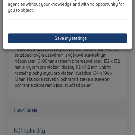
agencies without your knowledge and with no opportunity for
you to object.
Save my settings
Podlahová vpust s ležatým odtokem odtokem DN40/50,
se zápachovým uzávěrem, s výškově stavitelným
nástavcem 10-80mm s rámem z nerezové oceli 132 x 132
mm a krytem pro vložení dlažby 112 x 112 mm, vnitřní
rozměr plochy krytu pro vložení dlaždice 104 x 104 x
12mm. Hluboká stavební ochranná zátka a stavební
ochranná zátka rámu jsou součástí balení.
Hlavní údaje
Náhradní díly