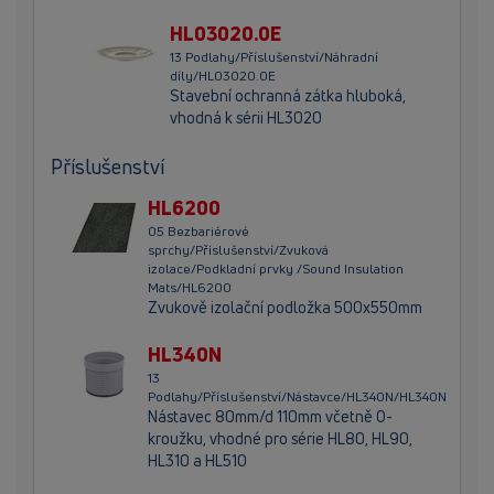
HL03020.0E
13 Podlahy/Příslušenství/Náhradní
díly/HL03020.0E
Stavební ochranná zátka hluboká,
vhodná k sérii HL3020
Příslušenství
HL6200
05 Bezbariérové
sprchy/Příslušenství/Zvuková
izolace/Podkladní prvky /Sound Insulation
Mats/HL6200
Zvukově izolační podložka 500x550mm
HL340N
13
Podlahy/Příslušenství/Nástavce/HL340N/HL340N
Nástavec 80mm/d 110mm včetně O-
kroužku, vhodné pro série HL80, HL90,
HL310 a HL510