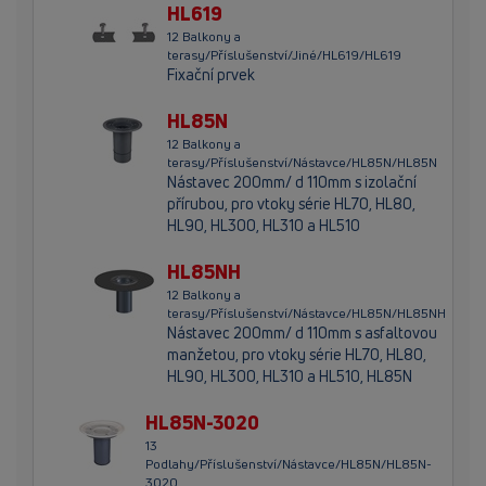
HL619
12 Balkony a
terasy/Příslušenství/Jiné/HL619/HL619
Fixační prvek
HL85N
12 Balkony a
terasy/Příslušenství/Nástavce/HL85N/HL85N
Nástavec 200mm/ d 110mm s izolační
přírubou, pro vtoky série HL70, HL80,
HL90, HL300, HL310 a HL510
HL85NH
12 Balkony a
terasy/Příslušenství/Nástavce/HL85N/HL85NH
Nástavec 200mm/ d 110mm s asfaltovou
manžetou, pro vtoky série HL70, HL80,
HL90, HL300, HL310 a HL510, HL85N
HL85N-3020
13
Podlahy/Příslušenství/Nástavce/HL85N/HL85N-
3020