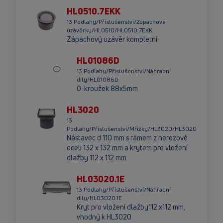
HL0510.7EKK
13 Podlahy/Příslušenství/Zápachové
uzávěrky/HL0510/HL0510.7EKK
Zápachový uzávěr kompletní
HL01086D
13 Podlahy/Příslušenství/Náhradní
díly/HL01086D
O-kroužek 88x5mm
HL3020
13
Podlahy/Příslušenství/Mřížky/HL3020/HL3020
Nástavec d 110 mm s rámem z nerezové
oceli 132 x 132 mm a krytem pro vložení
dlažby 112 x 112 mm
HL03020.1E
13 Podlahy/Příslušenství/Náhradní
díly/HL03020.1E
Kryt pro vložení dlažby112 x112 mm,
vhodný k HL3020