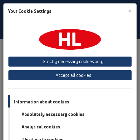
Toggle
×
Your Cookie Settings
Search
Czech
Toggle
Navigat
Produkty
přehled produktů
13 Podlahy
Výrobky
vodorovně
HL510N
HL510N-3020
Strictly necessary cookies only
přehled produktů
Accept all cookies
13 Podlahy
Výrobky
Information about cookies
vodorovně
Absolutely necessary cookies
HL510N
Analytical cookies
HL510N-3020
Third-party cookies