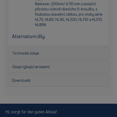
Nástavec 200mm/ d 110 mm s izolační
přírubou včetně těsnícího O-kroužku, s
hlubokou stavební zátkou, pro vtoky série
HL70, HL80, HL90, HL300, HL310 a HL510,
HL85N
Alternativní díly
Technické údaje
Údaje týkající se balení
Downloads
HL sorgt für den guten Ablauf