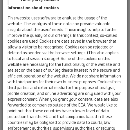
Information about cookies
HL310N-3000
This website uses software to analyse the usage of the
website. The analysis of these data can provide valuable
insights about the users’ needs. These insights help to further
improve the quality of our offerings. In this context, so-called
cookies are used. Cookies are data saved in the browser that
allow a visitor to be recognised. Cookies can be rejected or
deleted as needed via the browser settings. (This also applies
Podlahová vpust DN50/75/110
to local and session storage). Some of the cookies on this
se svislým odtokem, s izolační
website are necessary for the functionality of the website and
přírubou, ZU standard - vodní,
are set on the basis of our legitimate interest in the secure and
efficient operation of the website. We do not share information
nerez 121x121mm/nerez
with third parties for their own business purposes. Cookies from
115x115mm
third parties and external media for the purpose of analysis,
profile creation, and online advertising are only used with your
express consent. When you grant your consent, data are also
forwarded to companies outside of the EEA. We would like to
point out that these countries have a lower level of data
protection than the EU and that companies based in these
countries may be obligated to provide data to courts, law
enforcement authorities, supervisory authorities, or security