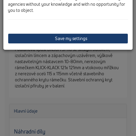
agencies without your knowledge and with no opportunity for
you to object.
Save my settings
Podlahová vpust DN50/75/110 se svislým odtokem,
izolačním límcem a zápachovým uzávěrem, výškově
nastavitelným nástavcem 10-80mm, nerezovým
rámečkem KLICK-KLACK 121x 121mm a vtokovou mřížkou
z nerezové oceli 115 x 115mm včetně stavebního
ochranného krytu rámečku. Stavební ochranný kryt
izolační příruby je v balení.
Hlavní údaje
Náhradní díly