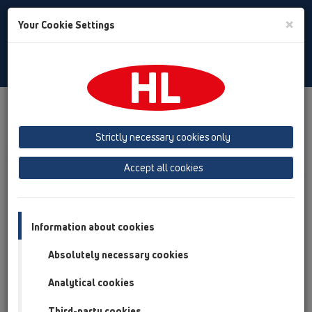
Toggle
×
Your Cookie Settings
Search
Czech
Toggle
Navigat
Produkty
přehled produktů
13 Podlahy
Výrobky
svisle
HL310N
HL310N-3000
Strictly necessary cookies only
přehled produktů
Accept all cookies
13 Podlahy
Výrobky
Information about cookies
svisle
Absolutely necessary cookies
HL310N
Analytical cookies
HL310N-3000
Third-party cookies