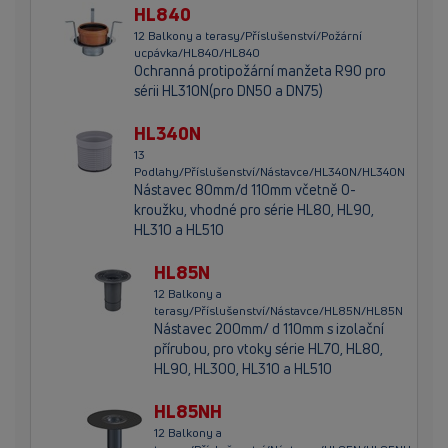
HL840
12 Balkony a terasy/Příslušenství/Požární
ucpávka/HL840/HL840
Ochranná protipožární manžeta R90 pro
sérii HL310N(pro DN50 a DN75)
HL340N
13
Podlahy/Příslušenství/Nástavce/HL340N/HL340N
Nástavec 80mm/d 110mm včetně O-
kroužku, vhodné pro série HL80, HL90,
HL310 a HL510
HL85N
12 Balkony a
terasy/Příslušenství/Nástavce/HL85N/HL85N
Nástavec 200mm/ d 110mm s izolační
přírubou, pro vtoky série HL70, HL80,
HL90, HL300, HL310 a HL510
HL85NH
12 Balkony a