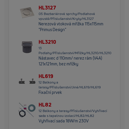
HL3127
05 Bezbariérové sprchy/Podlahové
vpustě/Příslušenství/Kryty/HL3127
Nerezová vtoková mřížka 115x115mm
"Primus Design"
HL3210
13
Podlahy/Příslušenství/Mřížky/HL3210/HL3210
Nástavec d 110mm/ nerez rám (V4A)
121x121mm, bez mřížky
HL619
12 Balkony a
terasy/Příslušenství/Jiné/HL619/HL619
Fixační prvek
HL82
12 Balkony a terasy/Příslušenství/Vyhřívací
sada s tepelnou izolací/HL82/HL82
Vyhřívací sada 18W/m 230V