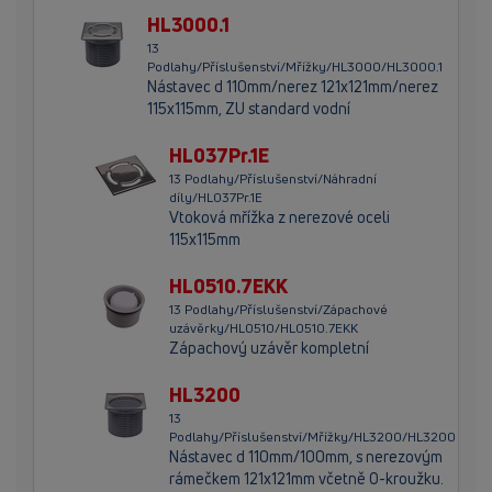
HL3000.1
13
Podlahy/Příslušenství/Mřížky/HL3000/HL3000.1
Nástavec d 110mm/nerez 121x121mm/nerez
115x115mm, ZU standard vodní
HL037Pr.1E
13 Podlahy/Příslušenství/Náhradní
díly/HL037Pr.1E
Vtoková mřížka z nerezové oceli
115x115mm
HL0510.7EKK
13 Podlahy/Příslušenství/Zápachové
uzávěrky/HL0510/HL0510.7EKK
Zápachový uzávěr kompletní
HL3200
13
Podlahy/Příslušenství/Mřížky/HL3200/HL3200
Nástavec d 110mm/100mm, s nerezovým
rámečkem 121x121mm včetně O-kroužku.