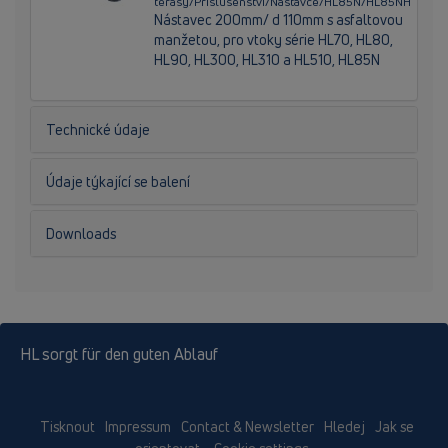
terasy/Příslušenství/Nástavce/HL85N/HL85NH
Nástavec 200mm/ d 110mm s asfaltovou
manžetou, pro vtoky série HL70, HL80,
HL90, HL300, HL310 a HL510, HL85N
Technické údaje
Údaje týkající se balení
Downloads
HL sorgt für den guten Ablauf
Tisknout
Impressum
Contact & Newsletter
Hledej
Jak se