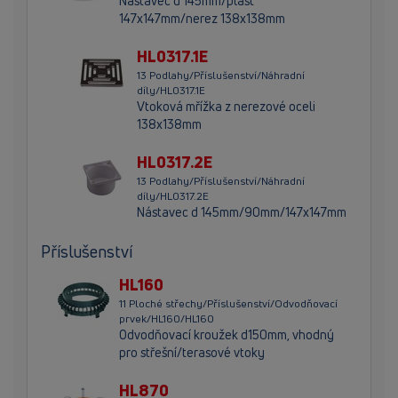
Nástavec d 145mm/plast
147x147mm/nerez 138x138mm
HL0317.1E
13 Podlahy/Příslušenství/Náhradní
díly/HL0317.1E
Vtoková mřížka z nerezové oceli
138x138mm
HL0317.2E
13 Podlahy/Příslušenství/Náhradní
díly/HL0317.2E
Nástavec d 145mm/90mm/147x147mm
Příslušenství
HL160
11 Ploché střechy/Příslušenství/Odvodňovací
prvek/HL160/HL160
Odvodňovací kroužek d150mm, vhodný
pro střešní/terasové vtoky
HL870