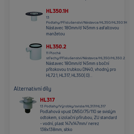
HL350.1H
13
Podlahy/Příslušenství/Nástavce/HL350/HL350.1H
Nástavec 180mm/d 145mm s asfaltovou
manžetou
HL350.2
11 Ploché
střechy/Příslušenství/Nástavce/HL350/HL350.2
Nástavec 180mm/d 145mm s boční
přítokovou trubkou DN40, vhodný pro
HL72.1, HL317, HL350(.0)...
Alternativní díly
HL317
13 Podlahy/Výrobky/svisle/HL317/HL317
Podlahová vpust DN50/75/110 se svislým
odtokem, s izolační přírubou, ZU standard
- vodní, plast 147x147mm/ nerez
138x138mm, sítko