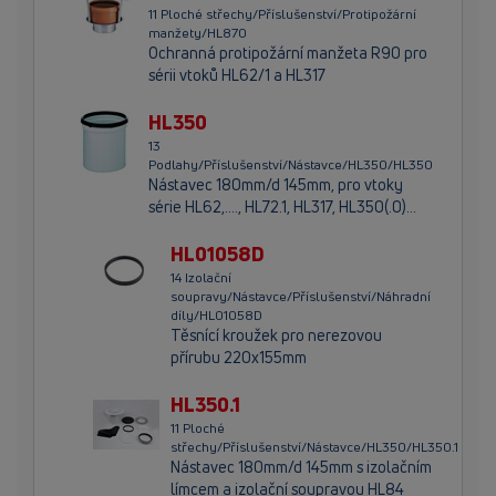
11 Ploché střechy/Příslušenství/Protipožární
manžety/HL870
Ochranná protipožární manžeta R90 pro
sérii vtoků HL62/1 a HL317
HL350
13
Podlahy/Příslušenství/Nástavce/HL350/HL350
Nástavec 180mm/d 145mm, pro vtoky
série HL62,...., HL72.1, HL317, HL350(.0)…
HL01058D
14 Izolační
soupravy/Nástavce/Příslušenství/Náhradní
díly/HL01058D
Těsnící kroužek pro nerezovou
přírubu 220x155mm
HL350.1
11 Ploché
střechy/Příslušenství/Nástavce/HL350/HL350.1
Nástavec 180mm/d 145mm s izolačním
límcem a izolační soupravou HL84