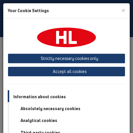
Toggle
×
Your Cookie Settings
Search
Czech
Toggle
Navigat
Produkty
přehled produktů
13 Podlahy
Výrobky
svisle
HL317
HL317H
Strictly necessary cookies only
přehled produktů
Accept all cookies
13 Podlahy
Výrobky
Information about cookies
svisle
Absolutely necessary cookies
HL317
Analytical cookies
HL317H
Third-party cookies