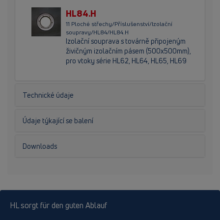
HL84.H
11 Ploché střechy/Příslušenství/Izolační
soupravy/HL84/HL84.H
Izolační souprava s továrně připojeným
živičným izolačním pásem (500x500mm),
pro vtoky série HL62, HL64, HL65, HL69
Technické údaje
Údaje týkající se balení
Downloads
HL sorgt für den guten Ablauf