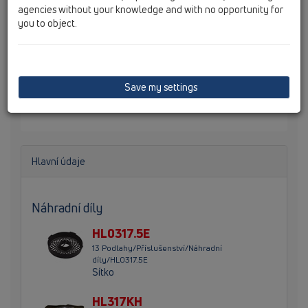
agencies without your knowledge and with no opportunity for
you to object.
Podlahová vpust DN50/75/110 se svislým odtokem, s
továrně připojeným živičným izolačním pásem,
sifonovou vložkou, 20 - 70mm / 147 x 147mm, mřížkou z
Save my settings
nerezové oceli 138x138mm a sítkem na nečistoty.
Stavební kryt v balení.
Hlavní údaje
Náhradní díly
HL0317.5E
13 Podlahy/Příslušenství/Náhradní
díly/HL0317.5E
Sítko
HL317KH