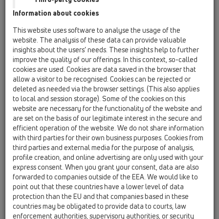
Information about cookies
HL317H
This website uses software to analyse the usage of the
website. The analysis of these data can provide valuable
insights about the users’ needs. These insights help to further
improve the quality of our offerings. In this context, so-called
Podlahová vpust DN50/75/110
cookies are used. Cookies are data saved in the browser that
se svislým odtokem s asfaltovou
allow a visitor to be recognised. Cookies can be rejected or
manžetou, ZU standard - vodní,
deleted as needed via the browser settings. (This also applies
to local and session storage). Some of the cookies on this
plast 147x147mm/nerez
website are necessary for the functionality of the website and
138x138mm, sítko
are set on the basis of our legitimate interest in the secure and
efficient operation of the website. We do not share information
with third parties for their own business purposes. Cookies from
third parties and external media for the purpose of analysis,
profile creation, and online advertising are only used with your
express consent. When you grant your consent, data are also
forwarded to companies outside of the EEA. We would like to
point out that these countries have a lower level of data
protection than the EU and that companies based in these
countries may be obligated to provide data to courts, law
enforcement authorities, supervisory authorities, or security