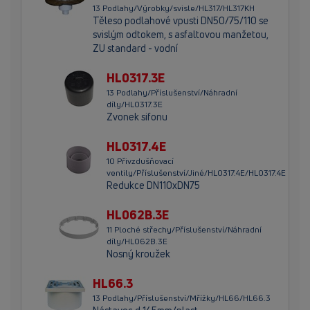
13 Podlahy/Výrobky/svisle/HL317/HL317KH
Těleso podlahové vpusti DN50/75/110 se
svislým odtokem, s asfaltovou manžetou,
ZU standard - vodní
HL0317.3E
13 Podlahy/Příslušenství/Náhradní
díly/HL0317.3E
Zvonek sifonu
HL0317.4E
10 Přivzdušňovací
ventily/Příslušenství/Jiné/HL0317.4E/HL0317.4E
Redukce DN110xDN75
HL062B.3E
11 Ploché střechy/Příslušenství/Náhradní
díly/HL062B.3E
Nosný kroužek
HL66.3
13 Podlahy/Příslušenství/Mřížky/HL66/HL66.3