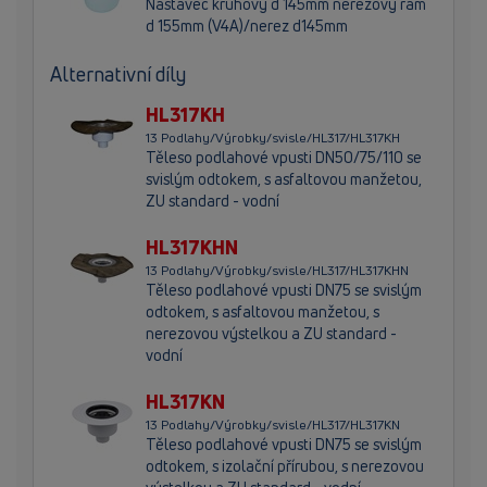
Nástavec kruhový d 145mm nerezový rám
d 155mm (V4A)/nerez d145mm
Alternativní díly
HL317KH
13 Podlahy/Výrobky/svisle/HL317/HL317KH
Těleso podlahové vpusti DN50/75/110 se
svislým odtokem, s asfaltovou manžetou,
ZU standard - vodní
HL317KHN
13 Podlahy/Výrobky/svisle/HL317/HL317KHN
Těleso podlahové vpusti DN75 se svislým
odtokem, s asfaltovou manžetou, s
nerezovou výstelkou a ZU standard -
vodní
HL317KN
13 Podlahy/Výrobky/svisle/HL317/HL317KN
Těleso podlahové vpusti DN75 se svislým
odtokem, s izolační přírubou, s nerezovou