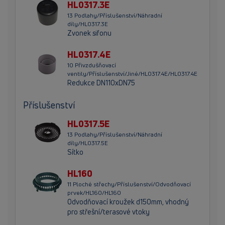
HL0317.3E
13 Podlahy/Příslušenství/Náhradní
díly/HL0317.3E
Zvonek sifonu
HL0317.4E
10 Přivzdušňovací
ventily/Příslušenství/Jiné/HL0317.4E/HL0317.4E
Redukce DN110xDN75
Příslušenství
HL0317.5E
13 Podlahy/Příslušenství/Náhradní
díly/HL0317.5E
Sítko
HL160
11 Ploché střechy/Příslušenství/Odvodňovací
prvek/HL160/HL160
Odvodňovací kroužek d150mm, vhodný
pro střešní/terasové vtoky