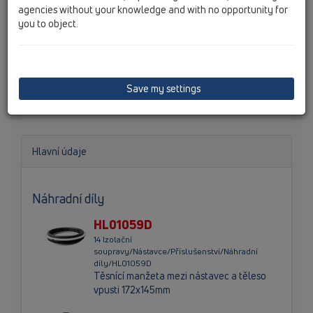
agencies without your knowledge and with no opportunity for
you to object.
Těleso podlahové vpusti DN50/75/110 se svislým
odtokem s pevným izolačním límcem. Stavební kryt v
balení. Vhodné pro kombinace s nástavci HL66, HL66.1,
Save my settings
HL67, HL66Q….
Hlavní údaje
Náhradní díly
HL01059D
14 Izolační
soupravy/Nástavce/Příslušenství/Náhradní
díly/HL01059D
Těsnící manžeta mezi nástavec a těleso
vpusti 172x145mm