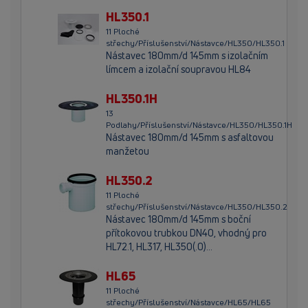
HL350.1
11 Ploché
střechy/Příslušenství/Nástavce/HL350/HL350.1
Nástavec 180mm/d 145mm s izolačním
límcem a izolační soupravou HL84
HL350.1H
13
Podlahy/Příslušenství/Nástavce/HL350/HL350.1H
Nástavec 180mm/d 145mm s asfaltovou
manžetou
HL350.2
11 Ploché
střechy/Příslušenství/Nástavce/HL350/HL350.2
Nástavec 180mm/d 145mm s boční
přítokovou trubkou DN40, vhodný pro
HL72.1, HL317, HL350(.0)...
HL65
11 Ploché
střechy/Příslušenství/Nástavce/HL65/HL65