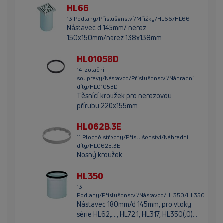
HL66
13 Podlahy/Příslušenství/Mřížky/HL66/HL66
Nástavec d 145mm/ nerez
150x150mm/nerez 138x138mm
HL01058D
14 Izolační
soupravy/Nástavce/Příslušenství/Náhradní
díly/HL01058D
Těsnící kroužek pro nerezovou
přírubu 220x155mm
HL062B.3E
11 Ploché střechy/Příslušenství/Náhradní
díly/HL062B.3E
Nosný kroužek
HL350
13
Podlahy/Příslušenství/Nástavce/HL350/HL350
Nástavec 180mm/d 145mm, pro vtoky
série HL62,...., HL72.1, HL317, HL350(.0)…