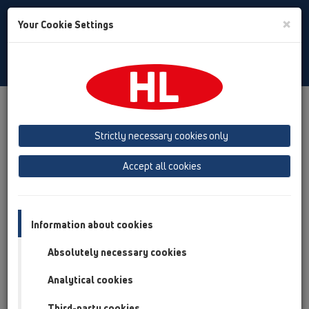
Toggle
×
Your Cookie Settings
Search
Czech
Toggle
Navigat
Produkty
přehled produktů
13 Podlahy
Výrobky
svisle
HL317
HL317K
Strictly necessary cookies only
přehled produktů
Accept all cookies
13 Podlahy
Výrobky
Information about cookies
svisle
Absolutely necessary cookies
HL317
Analytical cookies
HL317K
Third-party cookies