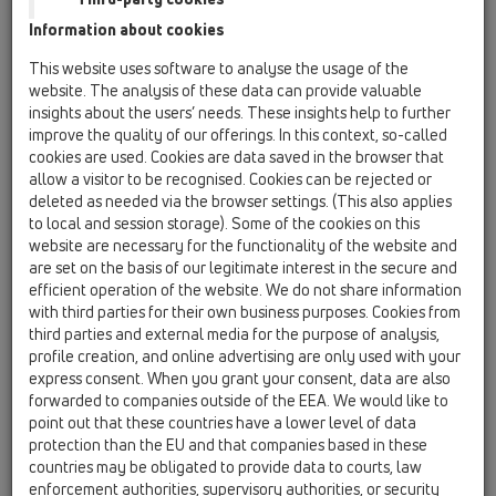
Information about cookies
HL317K
This website uses software to analyse the usage of the
website. The analysis of these data can provide valuable
insights about the users’ needs. These insights help to further
improve the quality of our offerings. In this context, so-called
Těleso podlahové vpusti
cookies are used. Cookies are data saved in the browser that
DN50/75/110 se svislým
allow a visitor to be recognised. Cookies can be rejected or
odtokem, s izolační přírubou, ZU
deleted as needed via the browser settings. (This also applies
to local and session storage). Some of the cookies on this
standard - vodní
website are necessary for the functionality of the website and
are set on the basis of our legitimate interest in the secure and
efficient operation of the website. We do not share information
with third parties for their own business purposes. Cookies from
third parties and external media for the purpose of analysis,
profile creation, and online advertising are only used with your
express consent. When you grant your consent, data are also
forwarded to companies outside of the EEA. We would like to
point out that these countries have a lower level of data
protection than the EU and that companies based in these
countries may be obligated to provide data to courts, law
enforcement authorities, supervisory authorities, or security