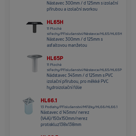
Nástavec 300mm / d 125mm s izolační
přírubou a izolační svorkou
HL65H
11 Ploché
střechy/Příslušenství/Nástavce/HL65/HL65H
Nástavec 300mm / d 125mm s
asfaltovou manžetou
HL65P
11 Ploché
střechy/Příslušenství/Nástavce/HL65/HL65P
Nádstavec 345mm / d 125mm s PVC
izolační přírubou, pro měkké PVC
hydroizolační fólie
HL66.1
13 Podlahy/Příslušenství/Mřížky/HL66/HL66.1
Nástavec d 145mm/ nerez
(V4A)/150x150mm/nerez
protiskluz138x138mm