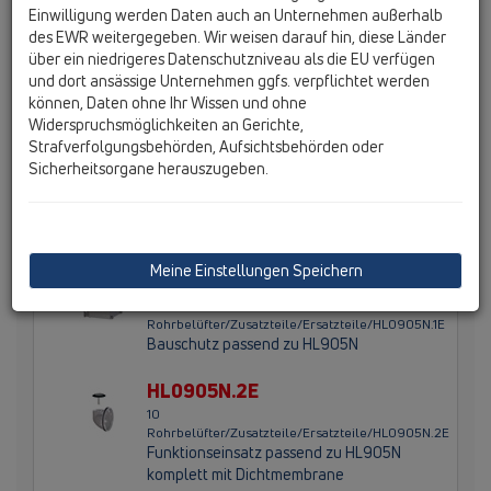
ablängbarer Bauschutz, herausnehmbarer
Einwilligung werden Daten auch an Unternehmen außerhalb
Funktionseinsatz und Abdeckung sind im Lieferumfang
des EWR weitergegeben. Wir weisen darauf hin, diese Länder
enthalten. Durch die flache Bauweise ist der Einbau in
über ein niedrigeres Datenschutzniveau als die EU verfügen
Trockenbauwände mit 75mm Ständerprofilen möglich.
und dort ansässige Unternehmen ggfs. verpflichtet werden
können, Daten ohne Ihr Wissen und ohne
Widerspruchsmöglichkeiten an Gerichte,
Strafverfolgungsbehörden, Aufsichtsbehörden oder
Hauptdaten
Sicherheitsorgane herauszugeben.
Ersatzteile
Meine Einstellungen Speichern
HL0905N.1E
10
Rohrbelüfter/Zusatzteile/Ersatzteile/HL0905N.1E
Bauschutz passend zu HL905N
HL0905N.2E
10
Rohrbelüfter/Zusatzteile/Ersatzteile/HL0905N.2E
Funktionseinsatz passend zu HL905N
komplett mit Dichtmembrane