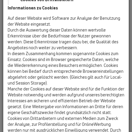
Informationen zu Cookies
HL905N
Auf dieser Website wird Software zur Analyse der Benutzung
der Website eingesetzt.
Durch die Auswertung dieser Daten können wertvolle
Erkenntnisse über die Bedürfnisse der Nutzer gewonnen
Unterputzrohrbelüfter, flach
werden. Diese Erkenntnisse tragen dazu bei, die Qualität des
Angebotes noch weiter zu verbessern.
In diesem Zusammenhang kommen sogenannte Cookies zum
Einsatz. Cookies sind im Browser gespeicherte Daten, welche
die Wiedererkennung eines Besuchers ermöglichen. Cookies
können bei Bedarf durch entsprechende Browsereinstellungen
abgelehnt oder gelöscht werden. (Gleiches gilt auch für Local-
und Session Storage).
Manche der Cookies auf dieser Website sind für die Funktion der
Website notwendig und werden aufgrund unseres berechtigten
Interesses am sicheren und effizienten Betrieb der Website
gesetzt. Eine Weitergabe von Informationen an Dritte für deren
eigene Geschäftszwecke findet grundsätzlich nicht statt.
Cookies von Drittanbietern und externen Medien zum Zweck
HL905N Rohrbelüfter, geeignet für den Unterputz-
der Analyse, zur Profilerstellung und für OnlineWerbung
Einbau in Wänden. Abgang DN50/DN75 senkrecht,
werden nur mit ausdrücklichen Einwilligung verwendet. Durch