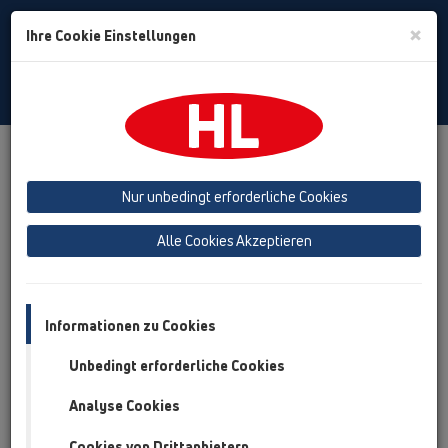
Toggle
×
Ihre Cookie Einstellungen
Search
German
Toggle
Navigat
Produkte
Produktübersicht
10 Rohrbelüfter
Produkte
Unterputz
HL905N
HL905N
Nur unbedingt erforderliche Cookies
Produktübersicht
Alle Cookies Akzeptieren
10 Rohrbelüfter
Produkte
Informationen zu Cookies
Unterputz
Unbedingt erforderliche Cookies
HL905N
Analyse Cookies
HL905N
Cookies von Drittanbietern