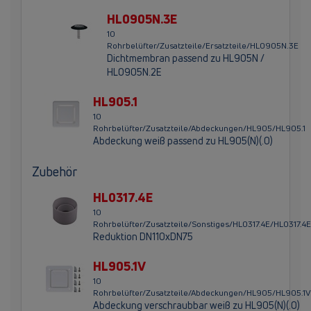
HL0905N.3E
10
Rohrbelüfter/Zusatzteile/Ersatzteile/HL0905N.3E
Dichtmembran passend zu HL905N /
HL0905N.2E
HL905.1
10
Rohrbelüfter/Zusatzteile/Abdeckungen/HL905/HL905.1
Abdeckung weiß passend zu HL905(N)(.0)
Zubehör
HL0317.4E
10
Rohrbelüfter/Zusatzteile/Sonstiges/HL0317.4E/HL0317.4E
Reduktion DN110xDN75
HL905.1V
10
Rohrbelüfter/Zusatzteile/Abdeckungen/HL905/HL905.1V
Abdeckung verschraubbar weiß zu HL905(N)(.0)