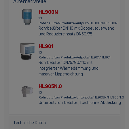
Alternativteile
HL900N
10
Rohrbelüfter/Produkte/Aufputz/HL900N/HL900N
Rohrbelüfter DN110 mit Doppelisolierwand
und Reduziereinsatz DN50/75
HL901
10
Rohrbelüfter/Produkte/Aufputz/HL901/HL901
Rohrbelüfter DN75/90/110 mit
integrierter Wärmedämmung und
massiver Lippendichtung
HL905N.0
10
Rohrbelüfter/Produkte/Unterputz/HL905N/HL905N.0
Unterputzrohrbelüfter, flach ohne Abdeckung
Technische Daten