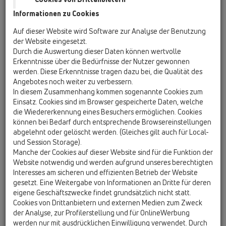
Informationen zu Cookies
HL53KVC
Auf dieser Website wird Software zur Analyse der Benutzung
der Website eingesetzt.
Durch die Auswertung dieser Daten können wertvolle
HL53KVC
Erkenntnisse über die Bedürfnisse der Nutzer gewonnen
werden. Diese Erkenntnisse tragen dazu bei, die Qualität des
Angebotes noch weiter zu verbessern.
In diesem Zusammenhang kommen sogenannte Cookies zum
InFloor CeraDrain Duschrinne:
Einsatz. Cookies sind im Browser gespeicherte Daten, welche
Ablaufkörper, DN50 senkrecht
die Wiedererkennung eines Besuchers ermöglichen. Cookies
mit Polymerbetonkragen
können bei Bedarf durch entsprechende Browsereinstellungen
abgelehnt oder gelöscht werden. (Gleiches gilt auch für Local-
und Session Storage).
Manche der Cookies auf dieser Website sind für die Funktion der
Website notwendig und werden aufgrund unseres berechtigten
Interesses am sicheren und effizienten Betrieb der Website
gesetzt. Eine Weitergabe von Informationen an Dritte für deren
eigene Geschäftszwecke findet grundsätzlich nicht statt.
Cookies von Drittanbietern und externen Medien zum Zweck
der Analyse, zur Profilerstellung und für OnlineWerbung
werden nur mit ausdrücklichen Einwilligung verwendet. Durch