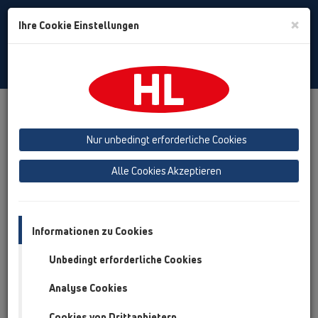
Toggle
×
Ihre Cookie Einstellungen
Search
German
Toggle
Navigat
Produkte
Produktübersicht
05 Barrierefreie Duschen
Duschrinnen
Produkte
Flächeneinbau
HL53
Nur unbedingt erforderliche Cookies
HL53KVC
Alle Cookies Akzeptieren
Produktübersicht
05 Barrierefreie Duschen
Informationen zu Cookies
Duschrinnen
Unbedingt erforderliche Cookies
Produkte
Analyse Cookies
Flächeneinbau
HL53
Cookies von Drittanbietern