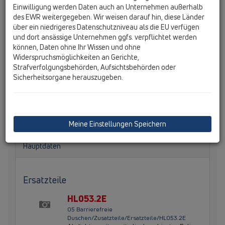
Einwilligung werden Daten auch an Unternehmen außerhalb
des EWR weitergegeben. Wir weisen darauf hin, diese Länder
über ein niedrigeres Datenschutzniveau als die EU verfügen
und dort ansässige Unternehmen ggfs. verpflichtet werden
können, Daten ohne Ihr Wissen und ohne
HL53KVC InFloor Ceradrain Ablaufkörper senkrecht mit
Widerspruchsmöglichkeiten an Gerichte,
Polymerbetonkragen, DN50 für die Montage in der
Strafverfolgungsbehörden, Aufsichtsbehörden oder
Fläche oder an der Wand, mit integrierter
Sicherheitsorgane herauszugeben.
Estrichverankerung, flexibel einsatzbarer
Dichtmanschette, höhenverstellbaren Montagefüßen
und herausnehmbarem Geruchverschluss.
Meine Einstellungen Speichern
Hauptdaten
Ersatzteile
HL053.2E
05 Barrierefreie
Duschen/Zusatzteile/Ersatzteile/HL053.2E