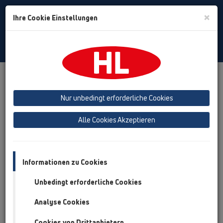
Toggle
×
Ihre Cookie Einstellungen
Search
German
Toggle
Navigat
Produkte
Produktübersicht
02 Waschtisch
Produkte
Raumsparende Waschtischsiphons
HL137N
HL137N/30
Nur unbedingt erforderliche Cookies
Produktübersicht
Alle Cookies Akzeptieren
02 Waschtisch
Produkte
Informationen zu Cookies
Raumsparende Waschtischsiphons
Unbedingt erforderliche Cookies
HL137N
Analyse Cookies
HL137N/30
Cookies von Drittanbietern