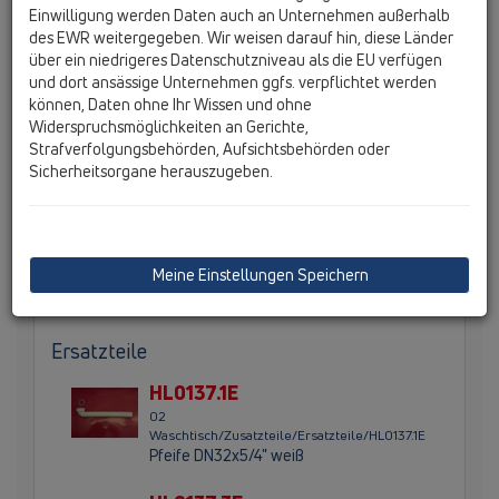
Einwilligung werden Daten auch an Unternehmen außerhalb
des EWR weitergegeben. Wir weisen darauf hin, diese Länder
über ein niedrigeres Datenschutzniveau als die EU verfügen
und dort ansässige Unternehmen ggfs. verpflichtet werden
HL137N/30 Waschtisch-Raumsparsiphon DN32 mit
können, Daten ohne Ihr Wissen und ohne
großzügig ablängbaren Rohrteilen mit
Widerspruchsmöglichkeiten an Gerichte,
Anschlussgewinde 5/4", herausziehbarem
Strafverfolgungsbehörden, Aufsichtsbehörden oder
Reinigungseinsatz, drehbarem Abgangsbogen und
Sicherheitsorgane herauszugeben.
Rosette
Meine Einstellungen Speichern
Hauptdaten
Ersatzteile
HL0137.1E
02
Waschtisch/Zusatzteile/Ersatzteile/HL0137.1E
Pfeife DN32x5/4" weiß