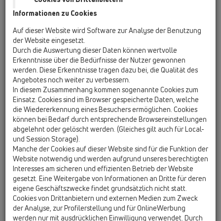
Informationen zu Cookies
HL137N/30
Auf dieser Website wird Software zur Analyse der Benutzung
der Website eingesetzt.
Durch die Auswertung dieser Daten können wertvolle
Erkenntnisse über die Bedürfnisse der Nutzer gewonnen
werden. Diese Erkenntnisse tragen dazu bei, die Qualität des
Angebotes noch weiter zu verbessern.
In diesem Zusammenhang kommen sogenannte Cookies zum
Waschtisch-Raumsparsiphon
Einsatz. Cookies sind im Browser gespeicherte Daten, welche
DN32x5/4"
die Wiedererkennung eines Besuchers ermöglichen. Cookies
können bei Bedarf durch entsprechende Browsereinstellungen
abgelehnt oder gelöscht werden. (Gleiches gilt auch für Local-
und Session Storage).
Manche der Cookies auf dieser Website sind für die Funktion der
Website notwendig und werden aufgrund unseres berechtigten
Interesses am sicheren und effizienten Betrieb der Website
gesetzt. Eine Weitergabe von Informationen an Dritte für deren
eigene Geschäftszwecke findet grundsätzlich nicht statt.
Cookies von Drittanbietern und externen Medien zum Zweck
der Analyse, zur Profilerstellung und für OnlineWerbung
werden nur mit ausdrücklichen Einwilligung verwendet. Durch