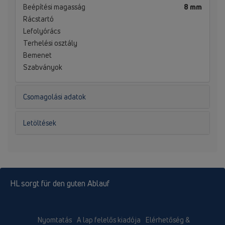
Beépítési magasság
8 mm
Rácstartó
Lefolyórács
Terhelési osztály
Bemenet
Szabványok
Csomagolási adatok
Letöltések
HL sorgt für den guten Ablauf
Nyomtatás
A lap felelős kiadója
Elérhetőség &