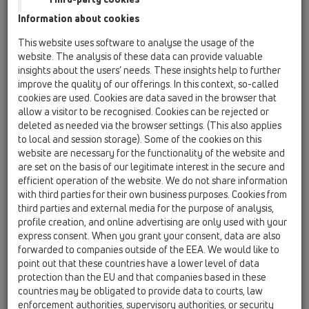
Sound Insulation Mats
Information about cookies
HL6300
This website uses software to analyse the usage of the
website. The analysis of these data can provide valuable
insights about the users’ needs. These insights help to further
improve the quality of our offerings. In this context, so-called
HL6300
cookies are used. Cookies are data saved in the browser that
allow a visitor to be recognised. Cookies can be rejected or
deleted as needed via the browser settings. (This also applies
to local and session storage). Some of the cookies on this
Zajcsillapító lemez készlet (2db)
website are necessary for the functionality of the website and
900x450mm
are set on the basis of our legitimate interest in the secure and
efficient operation of the website. We do not share information
with third parties for their own business purposes. Cookies from
third parties and external media for the purpose of analysis,
profile creation, and online advertising are only used with your
express consent. When you grant your consent, data are also
forwarded to companies outside of the EEA. We would like to
point out that these countries have a lower level of data
protection than the EU and that companies based in these
countries may be obligated to provide data to courts, law
enforcement authorities, supervisory authorities, or security