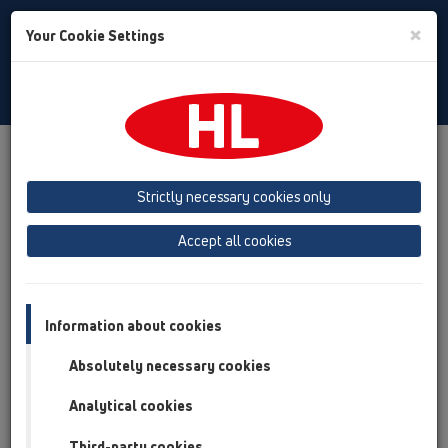
Toggle
×
Your Cookie Settings
Search
Hungarian
Toggle
Navigat
Termékek
Termék áttekintés
05 Épített zuhanyozók
Együtt használható
Zajcsillapítás
Strictly necessary cookies only
Beépítő-, befalazó dobozok
Sound Insulation Mats
HL6300
Accept all cookies
Termék áttekintés
05 Épített zuhanyozók
Information about cookies
Együtt használható
Absolutely necessary cookies
Zajcsillapítás
Analytical cookies
Beépítő-, befalazó dobozok
Third-party cookies