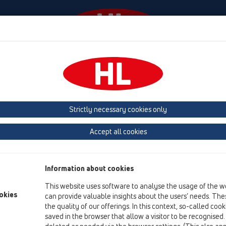
Események
Céginformáció
HL-House
Elérhető
tvezetések
Együtt használható
HL801R
HL801R/M50-25
Strictly necessary cookies only
Termék áttekintés
Accept all cookies
18 Szigetelt csőátvezetések
Együtt használható
Information about cookies
HL801R
This website uses software to analyse the usage of the w
HL801R/M50-25
okies
can provide valuable insights about the users’ needs. Thes
the quality of our offerings. In this context, so-called coo
saved in the browser that allow a visitor to be recognised