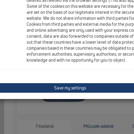
deleted as needed via the browser settings. (This also appl
HL801R/M50-25
Some of the cookies on this website are necessary for the
are set on the basis of our legitimate interest in the secur
website. We do not share information with third parties fo
Szűkítő-csavarzat M50-25
Cookies from third parties and external media for the purpo
and online advertising are only used with your express c
consent, data are also forwarded to companies outside of
Szűkítő-cs
out that these countries have a lower level of data prote
14mm, vagy
companies based in these countries may be obligated to p
enforcement authorities, supervisory authorities, or secur
knowledge and with no opportunity for you to object.
Save my settings
Főadatok
Műszaki adatok