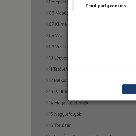
05 Épített zuhanyozók
Third-party cookies
06 Mosógép/készülék
07 Klíma és légkezelés
08 WC
09 Vizelde
10 Légbeszívó szelep
11 Tetőlefolyó
12 Balkon- és terasz
13 Padlólefolyó
14 Magasító elemek
15 Nagylefolyók
16 Torlózár