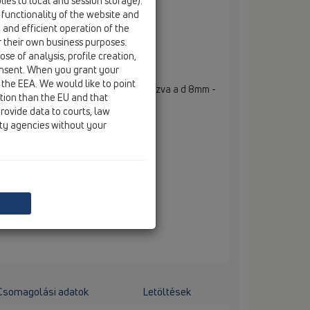
ies to local and session storage).
 functionality of the website and
e and efficient operation of the
r their own business purposes.
se of analysis, profile creation,
onsent. When you grant your
 the EEA. We would like to point
avarzat M50-25 a HL801-nél alkalmazva a d 8mm -
ction than the EU and that
 d 11mm - 18mm vezetékekhez
rovide data to courts, law
ity agencies without your
Csomagolási adatok
Letöltések