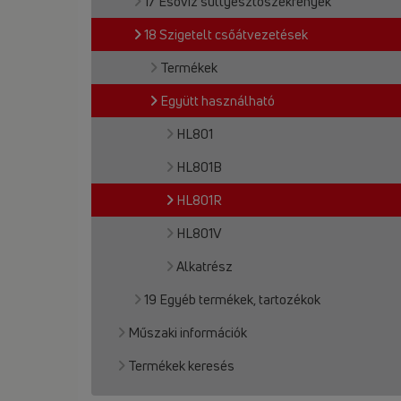
17 Esővíz süllyesztőszekrények
18 Szigetelt csőátvezetések
Termékek
Együtt használható
HL801
HL801B
HL801R
HL801V
Alkatrész
19 Egyéb termékek, tartozékok
Műszaki információk
Termékek keresés