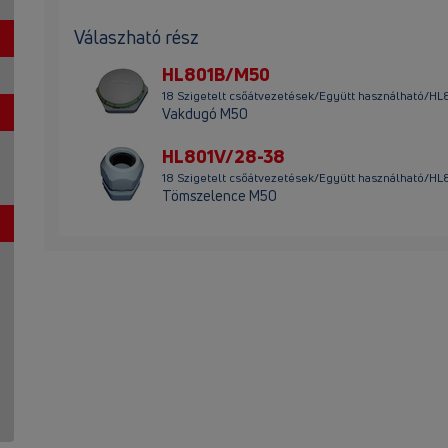
Válaszható rész
HL801B/M50
18 Szigetelt csőátvezetések/Együtt használható/
Vakdugó M50
HL801V/28-38
18 Szigetelt csőátvezetések/Együtt használható/H
Tömszelence M50