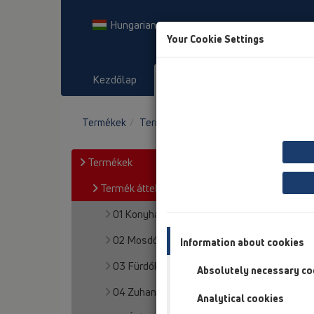
Hungarian
Your Cookie Settings
Kezdőlap
Termékek
Letöltés
Termékek
Termék áttekintés
18 Szigetelt csőá
Termékek
Termék áttekintés
01 Konyhai szifonok
02 Mosdószifonok
Information about cookies
03 Fürdőkádak
Absolutely necessary co
04 Zuhanytálcák
Analytical cookies