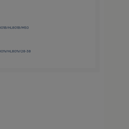
HL801B/HL801B/M50
L801V/HL801V/28-38