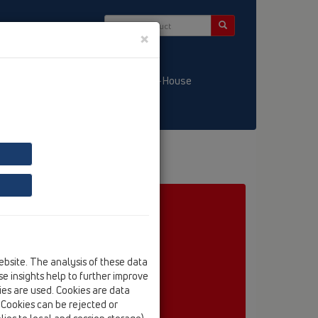
×
/ LT
KATALOGS / LV
HL-House
ebsite. The analysis of these data
e insights help to further improve
kies are used. Cookies are data
. Cookies can be rejected or