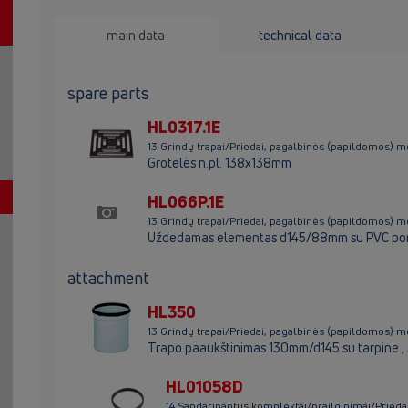
main data
technical data
spare parts
HL0317.1E
13 Grindų trapai/Priedai, pagalbinės (papildomos) 
Grotelės n.pl. 138x138mm
HL066P.1E
13 Grindų trapai/Priedai, pagalbinės (papildomos) 
Uždedamas elementas d145/88mm su PVC p
attachment
HL350
13 Grindų trapai/Priedai, pagalbinės (papildomo
Trapo paaukštinimas 130mm/d145 su tarpine , 
HL01058D
14 Sandarinantys komplektai/prailginimai/Pried