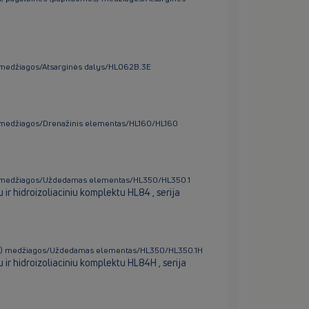
s) medžiagos/Atsarginės dalys/HL062B.3E
s) medžiagos/Drenažinis elementas/HL160/HL160
os) medžiagos/Uždedamas elementas/HL350/HL350.1
r hidroizoliaciniu komplektu HL84 , serija
omos) medžiagos/Uždedamas elementas/HL350/HL350.1H
r hidroizoliaciniu komplektu HL84H , serija