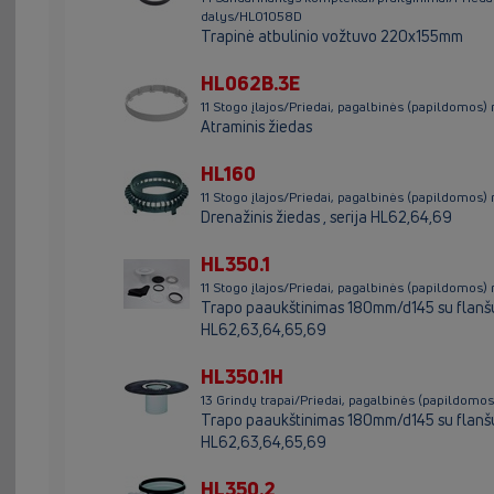
dalys/HL01058D
Trapinė atbulinio vožtuvo 220x155mm
HL062B.3E
11 Stogo įlajos/Priedai, pagalbinės (papildomo
Atraminis žiedas
HL160
11 Stogo įlajos/Priedai, pagalbinės (papildomo
Drenažinis žiedas , serija HL62,64,69
HL350.1
11 Stogo įlajos/Priedai, pagalbinės (papildom
Trapo paaukštinimas 180mm/d145 su flanšu i
HL62,63,64,65,69
HL350.1H
13 Grindų trapai/Priedai, pagalbinės (papild
Trapo paaukštinimas 180mm/d145 su flanšu i
HL62,63,64,65,69
HL350.2