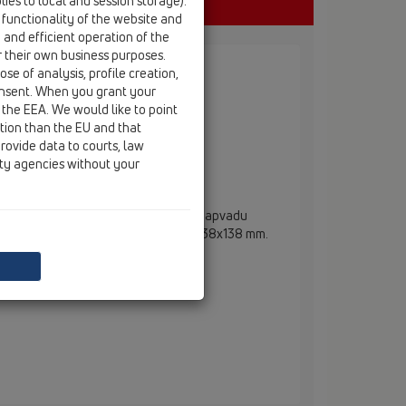
ies to local and session storage).
 functionality of the website and
e and efficient operation of the
r their own business purposes.
se of analysis, profile creation,
onsent. When you grant your
 the EEA. We would like to point
ction than the EU and that
rovide data to courts, law
is ir PVC rėmu
ity agencies without your
gimo 145 mm ilgio atvamzdis su PVC apvadu
ir nerūdijančio plieno grotelėmis 138x138 mm.
štis 88 mm, rėmo aukštis - 2 mm.