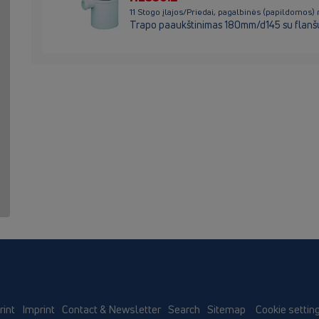
11 Stogo įlajos/Priedai, pagalbinės (papildo
Trapo paaukštinimas 180mm/d145 su flanšu 
rint
Imprint
Contact & Newsletter
Search
Sitemap
Cookie settin