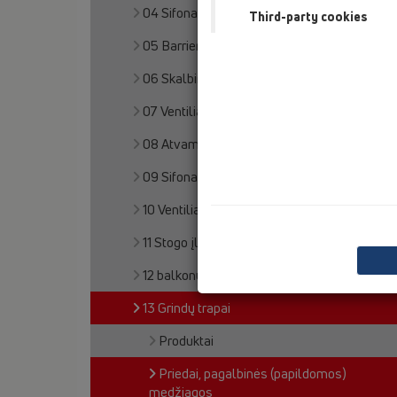
04 Sifonai dušo padėklams
Third-party cookies
05 Barriere-free showers
06 Skalbimo ir indų plovimo mašinos
07 Ventiliacija ir oro kondicionavimas (VOK)
08 Atvamzdžiai klozetams
09 Sifonai pisuarams
10 Ventiliaciniai automatiniai voštuvai
11 Stogo įlajos
12 balkonų ir terasų trapai
13 Grindų trapai
Produktai
Priedai, pagalbinės (papildomos)
medžiagos