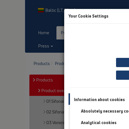
Baltic (LT,ET,LV)
Your Cookie Settings
Home
Products
Downloads
Press
Contact & Newsletter
Products
Product overview
13 Grindų trapai
Pr
Products
Product overview
Information about cookies
01 Sifonai plautuvėms
Absolutely necessary co
02 Sifonai praustuvams
03 Vonios
Analytical cookies