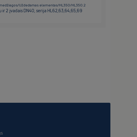
mos) medžiagos/Uždedamas elementas/HL350/HL350.2
ir 2 įvadais DN40, serija HL62,63,64,65,69
gs