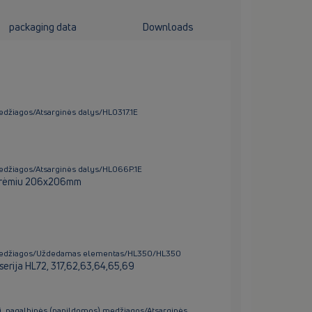
packaging data
Downloads
medžiagos/Atsarginės dalys/HL0317.1E
medžiagos/Atsarginės dalys/HL066P.1E
orėmiu 206x206mm
s) medžiagos/Uždedamas elementas/HL350/HL350
serija HL72, 317,62,63,64,65,69
ai, pagalbinės (papildomos) medžiagos/Atsarginės