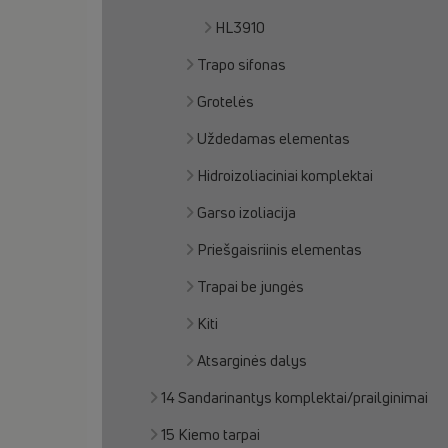
HL3910
Trapo sifonas
Grotelės
Uždedamas elementas
Hidroizoliaciniai komplektai
Garso izoliacija
Priešgaisriinis elementas
Trapai be jungės
Kiti
Atsarginės dalys
14 Sandarinantys komplektai/prailginimai
15 Kiemo tarpai