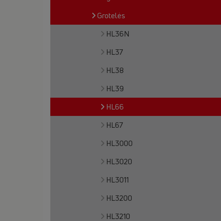
Grotelės
HL36N
HL37
HL38
HL39
HL66
HL67
HL3000
HL3020
HL3011
HL3200
HL3210