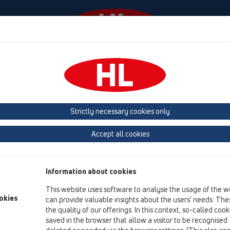
Events
Company
KATALOOG / ET
KATALOGAS 
Strictly necessary cookies only
iedai, pagalbinės (papildomos) medžiagos
Grotelės
HL66
HL66P
Accept all cookies
Product overview
13 Grindų trapai
Information about cookies
Priedai, pagalbinės (papildomos) medžiagos
This website uses software to analyse the usage of the w
okies
Grotelės
can provide valuable insights about the users’ needs. Thes
the quality of our offerings. In this context, so-called coo
HL66
saved in the browser that allow a visitor to be recognised