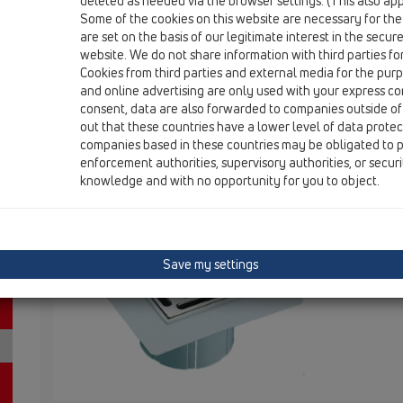
deleted as needed via the browser settings. (This also appl
HL66P
Some of the cookies on this website are necessary for the
are set on the basis of our legitimate interest in the secur
website. We do not share information with third parties fo
Cookies from third parties and external media for the purpo
HL66P
and online advertising are only used with your express c
consent, data are also forwarded to companies outside of
out that these countries have a lower level of data prote
companies based in these countries may be obligated to p
Uždedamas elementas su grotelėm
enforcement authorities, supervisory authorities, or secur
206x206mm/138x138mm
knowledge and with no opportunity for you to object.
Trapo pajun
206x206 mm 
Bendras auk
Save my settings