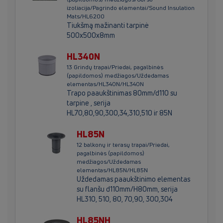
izoliacija/Pagrindo elementai/Sound Insulation
Mats/HL6200
Tiukšmą mažinanti tarpinė
500x500x8mm
HL340N
13 Grindų trapai/Priedai, pagalbinės
(papildomos) medžiagos/Uždedamas
elementas/HL340N/HL340N
Trapo paaukštinimas 80mm/d110 su
tarpine , serija
HL70,80,90,300,34,310,510 ir 85N
HL85N
12 balkonų ir terasų trapai/Priedai,
pagalbinės (papildomos)
medžiagos/Uždedamas
elementas/HL85N/HL85N
Uždedamas paaukštinimo elementas
su flanšu d110mm/H80mm, serija
HL310, 510, 80, 70,90, 300,304
HL85NH