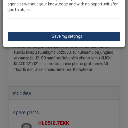
agencies without your knowledge and with no opportunity for
you to object.
Save my settings
Horizontalus grindų trapas DN40/50 su sandarinančiu
flanšu kvapų sulaikymo vožtuvu, su nuimamu pajungimo
atvamzdžiu 12-80 mm/ nerūdijančio plieno rėmu KLICK-
KLACK 121x121 mmir nerūdijančio plieno grotelėmis NIL
115x115 mm, atraminiais rėmeliais. Komplekte
main data
spare parts
HL0510.7EKK