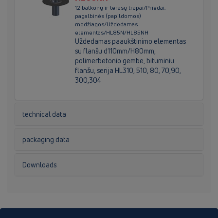
12 balkonų ir terasų trapai/Priedai,
pagalbinės (papildomos)
medžiagos/Uždedamas
elementas/HL85N/HL85NH
Uždedamas paaukštinimo elementas
su flanšu d110mm/H80mm,
polimerbetonio gembe, bituminiu
flanšu, serija HL310, 510, 80, 70,90,
300,304
technical data
packaging data
Downloads