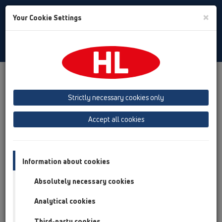
Toggle
×
Your Cookie Settings
Search
Baltic (LT,ET,LV)
Toggle
Navigat
Products
Product overview
13 Grindų trapai
Produktai
Horizontalus
HL510N
HL510N-3124
Strictly necessary cookies only
Product overview
Accept all cookies
13 Grindų trapai
Produktai
Information about cookies
Horizontalus
Absolutely necessary cookies
HL510N
Analytical cookies
HL510N-3124
Third-party cookies