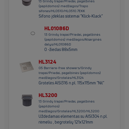
13 Grindų trapai/Priedai, pagalbinės
(papildomos) medžiagos/Trapo
sifonas/HL0510/HL0510.7EKK
Sifono įdėklas sistemai "Klick-Klack"
HL01086D
13 Grindų trapai/Priedai, pagalbinės
(papildomos) medžiagos/Atsarginės
dalys/HL01086D
O -žiedas 88x5mm
HL3124
05 Barriere-free showers/Grindų
trapai/Priedai, pagalbinės (papildomos)
medžiagos/Grotelės/HL3124
Grotelės AISI316 n.pl. 115x115mm "Nil"
HL3200
13 Grindų trapai/Priedai, pagalbinės
(papildomos)
medžiagos/Grotelės/HL3200/HL3200
Uždedamas elementas su AISI304 n.pl.
rėmeliu , begrotelių 121x121mm