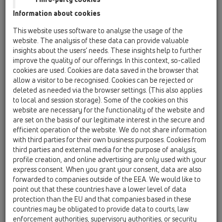
Information about cookies
HL510N-3124
This website uses software to analyse the usage of the
website. The analysis of these data can provide valuable
insights about the users’ needs. These insights help to further
improve the quality of our offerings. In this context, so-called
cookies are used. Cookies are data saved in the browser that
allow a visitor to be recognised. Cookies can be rejected or
deleted as needed via the browser settings. (This also applies
Trapas vidaus patalpoms
to local and session storage). Some of the cookies on this
DN40/50 horizontalus su šlapiu
website are necessary for the functionality of the website and
sifonu, "Klick-Klack" grotelių
are set on the basis of our legitimate interest in the secure and
efficient operation of the website. We do not share information
tvirtinimas, n.pl. rėmelis
with third parties for their own business purposes. Cookies from
121x121mm/115x115mm "Nil"
third parties and external media for the purpose of analysis,
profile creation, and online advertising are only used with your
express consent. When you grant your consent, data are also
forwarded to companies outside of the EEA. We would like to
point out that these countries have a lower level of data
protection than the EU and that companies based in these
countries may be obligated to provide data to courts, law
enforcement authorities, supervisory authorities, or security