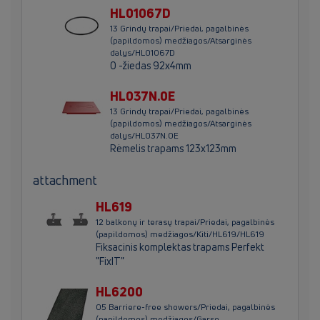
HL01067D
13 Grindų trapai/Priedai, pagalbinės
(papildomos) medžiagos/Atsarginės
dalys/HL01067D
O -žiedas 92x4mm
HL037N.0E
13 Grindų trapai/Priedai, pagalbinės
(papildomos) medžiagos/Atsarginės
dalys/HL037N.0E
Rėmelis trapams 123x123mm
attachment
HL619
12 balkonų ir terasų trapai/Priedai, pagalbinės
(papildomos) medžiagos/Kiti/HL619/HL619
Fiksacinis komplektas trapams Perfekt
"FixIT"
HL6200
05 Barriere-free showers/Priedai, pagalbinės
(papildomos) medžiagos/Garso