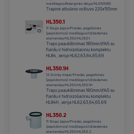
medžiagos/Atsarginės dalys/HL01058D
Trapinė atbulinio vožtuvo 220x155mm
HL350.1
11 Stogo įlajos/Priedai, pagalbinės
(papildomos) medžiagos/Uždedamas
elementas/HL350/HL350.1
Trapo paaukštinimas 180mm/d145 su
flanšu ir hidroizoliaciniu komplektu
HL84 , serija HL62,63,64,65,69
HL350.1H
13 Grindų trapai/Priedai, pagalbinės
(papildomos) medžiagos/Uždedamas
elementas/HL350/HL350.1H
Trapo paaukštinimas 180mm/d145 su
flanšu ir hidroizoliaciniu komplektu
HL84H , serija HL62,63,64,65,69
HL350.2
11 Stogo įlajos/Priedai, pagalbinės
(papildomos) medžiagos/Uždedamas
elementas/HL350/HL350.2