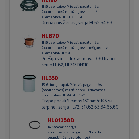
11 Stogo įlajos/Priedai, pagalbinės
(papildomos) medžiagos/Drenažinis
elementas/HL160/HL160
Drenažinis žiedas , serija HL62,64,69
HL870
11 Stogo įlajos/Priedai, pagalbinės
(papildomos) medžiagos/Priešgaisriniai
elementai/HL870
Priešgaisrinis įdėklas-mova R90 trapui
serija HL62, HL317 DN110
HL350
13 Grindų trapai/Priedai, pagalbinės
(papildomos) medžiagos/Uždedamas
elementas/HL350/HL350
Trapo paaukštinimas 130mm/d145 su
tarpine , serija HL72, 317,62,63,64,65,69
HL01058D
14 Sandarinantys
komplektai/prailginimai/Priedai,
pagalbinės (papildomos)