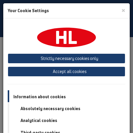
Toggle
×
Your Cookie Settings
Search
Baltic (LT,ET,LV)
Toggle
Navigat
Products
Product overview
13 Grindų trapai
Produktai
Vertikalus
HL317
HL317H
Strictly necessary cookies only
Product overview
Accept all cookies
13 Grindų trapai
Produktai
Information about cookies
Vertikalus
Absolutely necessary cookies
HL317
Analytical cookies
HL317H
Third-party cookies