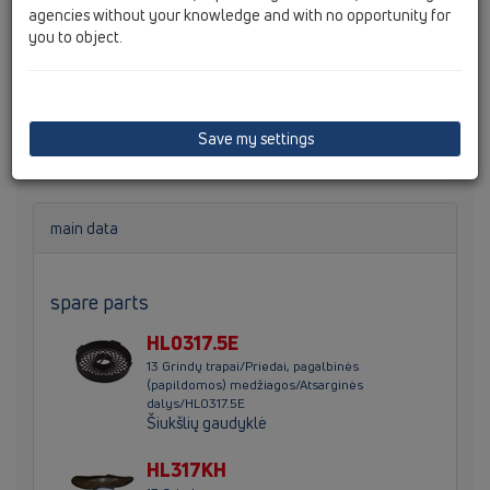
agencies without your knowledge and with no opportunity for
you to object.
Grindų vertikalus trapas DN50/75/110 su bituminės
membranos "sijonu" d500 mm, flanšu, tarpine, kvapų
sulaikymo vožtuvu, sieteliu, reguliuojamo ilgio
atvamzdžiu 20-70 mm/ trapo grotelių montavimo rėmu
147x147 mm, nerūdijančio plieno grotelėmis 138X138 mm.
Save my settings
main data
spare parts
HL0317.5E
13 Grindų trapai/Priedai, pagalbinės
(papildomos) medžiagos/Atsarginės
dalys/HL0317.5E
Šiukšlių gaudyklė
HL317KH