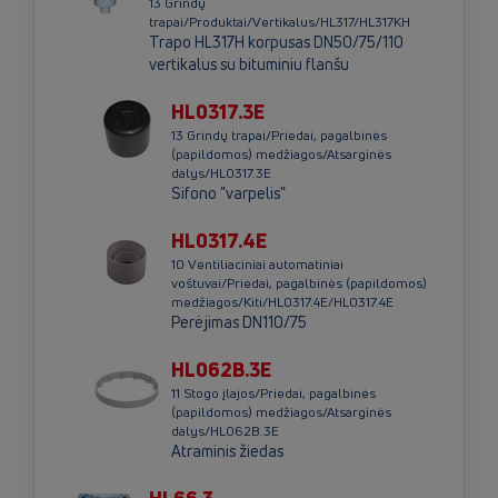
13 Grindų
trapai/Produktai/Vertikalus/HL317/HL317KH
Trapo HL317H korpusas DN50/75/110
vertikalus su bituminiu flanšu
HL0317.3E
13 Grindų trapai/Priedai, pagalbinės
(papildomos) medžiagos/Atsarginės
dalys/HL0317.3E
Sifono "varpelis"
HL0317.4E
10 Ventiliaciniai automatiniai
voštuvai/Priedai, pagalbinės (papildomos)
medžiagos/Kiti/HL0317.4E/HL0317.4E
Perėjimas DN110/75
HL062B.3E
11 Stogo įlajos/Priedai, pagalbinės
(papildomos) medžiagos/Atsarginės
dalys/HL062B.3E
Atraminis žiedas
HL66.3