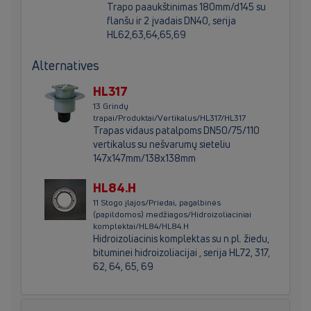
Trapo paaukštinimas 180mm/d145 su
flanšu ir 2 įvadais DN40, serija
HL62,63,64,65,69
Alternatives
HL317
13 Grindų
trapai/Produktai/Vertikalus/HL317/HL317
Trapas vidaus patalpoms DN50/75/110
vertikalus su nešvarumų sieteliu
147x147mm/138x138mm
HL84.H
11 Stogo įlajos/Priedai, pagalbinės
(papildomos) medžiagos/Hidroizoliaciniai
komplektai/HL84/HL84.H
Hidroizoliacinis komplektas su n.pl. žiedu,
bituminei hidroizoliacijai , serija HL72, 317,
62, 64, 65, 69