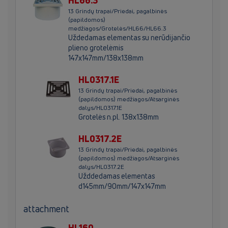
13 Grindų trapai/Priedai, pagalbinės
(papildomos)
medžiagos/Grotelės/HL66/HL66.3
Uždedamas elementas su nerūdijančio
plieno grotelėmis
147x147mm/138x138mm
HL0317.1E
13 Grindų trapai/Priedai, pagalbinės
(papildomos) medžiagos/Atsarginės
dalys/HL0317.1E
Grotelės n.pl. 138x138mm
HL0317.2E
13 Grindų trapai/Priedai, pagalbinės
(papildomos) medžiagos/Atsarginės
dalys/HL0317.2E
Užddedamas elementas
d145mm/90mm/147x147mm
attachment
HL160