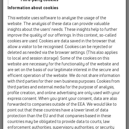
Information about cookies
HL317H
This website uses software to analyse the usage of the
website. The analysis of these data can provide valuable
insights about the users’ needs. These insights help to further
improve the quality of our offerings. In this context, so-called
Trapas vidaus patalpoms
cookies are used. Cookies are data saved in the browser that
DN50/75/110 vertikalus su
allow a visitor to be recognised. Cookies can be rejected or
nešvarumų sieteliu ir bituminiu
deleted as needed via the browser settings. (This also applies
to local and session storage). Some of the cookies on this
flanšu, 147x147mm/138x138mm
website are necessary for the functionality of the website and
are set on the basis of our legitimate interest in the secure and
efficient operation of the website. We do not share information
with third parties for their own business purposes. Cookies from
third parties and external media for the purpose of analysis,
profile creation, and online advertising are only used with your
express consent. When you grant your consent, data are also
forwarded to companies outside of the EEA. We would like to
point out that these countries have a lower level of data
protection than the EU and that companies based in these
countries may be obligated to provide data to courts, law
enforcement authorities, supervisory authorities, or security