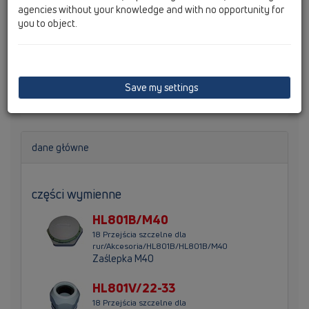
agencies without your knowledge and with no opportunity for
you to object.
Złącze skręcane, redukcyjne - gwintowane M40-32 do
Save my settings
HL801, dla przewodów 17 - 25mm
dane główne
części wymienne
HL801B/M40
18 Przejścia szczelne dla
rur/Akcesoria/HL801B/HL801B/M40
Zaślepka M40
HL801V/22-33
18 Przejścia szczelne dla