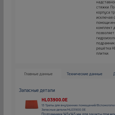
надставно
стяжки. П
корпуса тр
исключая 
помощи ин
комплект 
позволяет
гидроизоля
подрамник
решётка HL
плитки.
Главные данные
Технические данные
Запасные детали
HL03900.0E
13 Трапы для внутренних помещений/Вспомогате
Запасные детали/HL03900.0E
Подрамники 145х145 мм для защиты при м