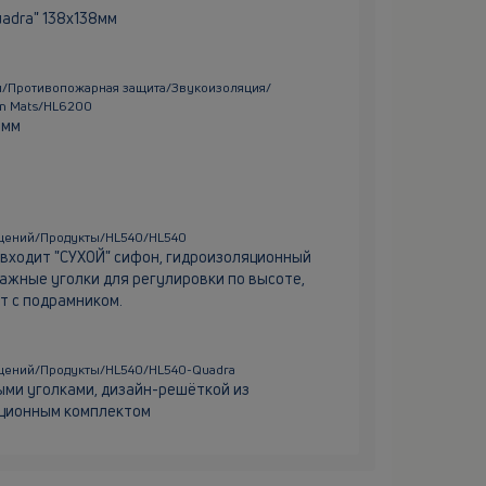
adra" 138х138мм
/Противопожарная защита/Звукоизоляция/
on Mats/HL6200
 мм
щений/Продукты/HL540/HL540
 входит "СУХОЙ" сифон, гидроизоляционный
ажные уголки для регулировки по высоте,
т с подрамником.
щений/Продукты/HL540/HL540-Quadra
ми уголками, дизайн-решёткой из
яционным комплектом