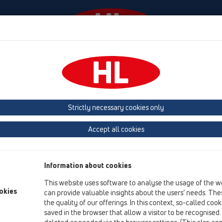
События
Фирма
HL-House
Contact & Newslet
ые
Трапы для внутренних помещений
Продукты
HL540
HL
Strictly necessary cookies only
Обзор продукта
Accept all cookies
05 Дизайн-душевые
Трапы для внутренних помещений
Information about cookies
Продукты
This website uses software to analyse the usage of the w
HL540
okies
can provide valuable insights about the users’ needs. Thes
the quality of our offerings. In this context, so-called coo
HL540I
saved in the browser that allow a visitor to be recognised