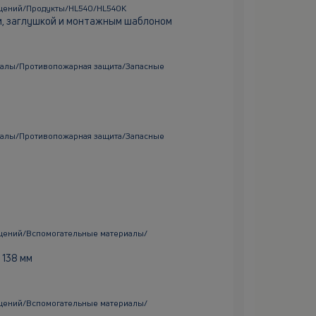
щений/Продукты/HL540/HL540K
и, заглушкой и монтажным шаблоном
иалы/Противопожарная защита/Запасные
иалы/Противопожарная защита/Запасные
щений/Вспомогательные материалы/
 138 мм
щений/Вспомогательные материалы/