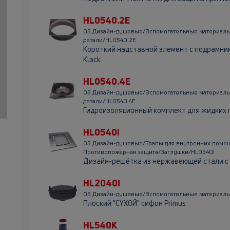
HL0540.2E
05 Дизайн-душевые/Вспомогательные материал
детали/HL0540.2E
Короткий надставной элемент с подрамник
Klack
HL0540.4E
05 Дизайн-душевые/Вспомогательные материал
детали/HL0540.4E
Гидроизоляционный комплект для жидких
HL0540I
05 Дизайн-душевые/Трапы для внутренних поме
Противопожарная защита/Заглушки/HL0540I
Дизайн-решётка из нержавеющей стали с
HL2040I
05 Дизайн-душевые/Вспомогательные материалы
Плоский "СУХОЙ" сифон Primus
HL540K