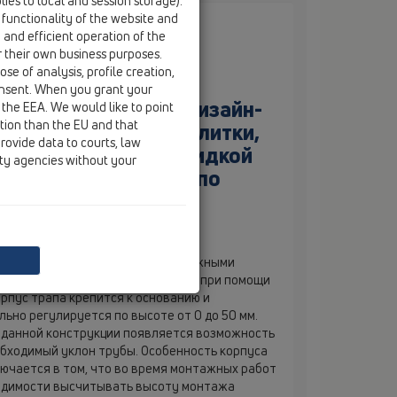
ies to local and session storage).
 functionality of the website and
e and efficient operation of the
r their own business purposes.
se of analysis, profile creation,
onsent. When you grant your
 комплект входит дизайн-
 the EEA. We would like to point
ction than the EU and that
для керамической плитки,
rovide data to courts, law
ный комплект для жидкой
ity agencies without your
ки для регулировки по
адставной элемент с
рап "PRIMUS-DRAIN" с 3-мя монтажными
со звукоизолирующими вставками при помощи
рпус трапа крепится к основанию и
ьно регулируется по высоте от 0 до 50 мм.
 данной конструкции появляется возможность
обходимый уклон трубы. Особенность корпуса
ючается в том, что во время монтажных работ
одимости высчитывать высоту монтажа