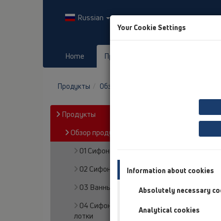
Russian
Your Cookie Settings
Home
Продукты
Downloads
Продукты
Обзор продукта
05 Дизайн-душев
Продукты
Обзор продукта
01 Сифоны для моек
02 Сифоны для умывальников
Information about cookies
03 Ванны
Absolutely necessary co
04 Сифоны для душевых кабин/Душевые
Analytical cookies
лотки