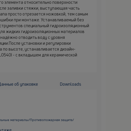
го элемента относительно поверхности
осле заливки стяжки, выступающая часть
апа просто отрезается ножовкой, тем самым
ошибки при монтаже. Устанавливаемый без
струментов специальный гидроизоляционный
для жидких гидроизоляционных материалов
 надёжно отводить воду с уровня
ции.После установки и регулировки
а по высоте, устанавливается дизайн-
0540I - с вкладышем для керамической
Данные об упаковке
Downloads
льные материалы/Противопожарная защита/
онтаже