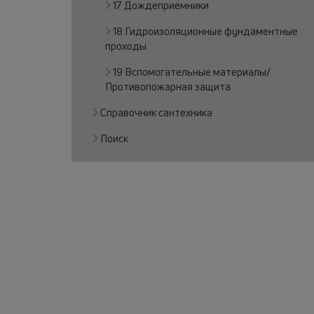
17 Дождеприёмники
18 Гидроизоляционные фундаментные
проходы
19 Вспомогательные материалы/
Противопожарная защита
Справочник сантехника
Поиск