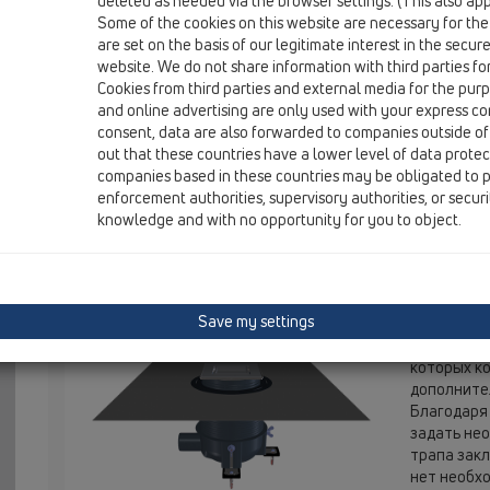
deleted as needed via the browser settings. (This also appl
Some of the cookies on this website are necessary for the
are set on the basis of our legitimate interest in the secur
HL540I
website. We do not share information with third parties fo
Cookies from third parties and external media for the purpo
and online advertising are only used with your express c
Душевой трап "PRIMUS-DRAIN", в
consent, data are also forwarded to companies outside of
out that these countries have a lower level of data prote
решётка HL0540I - с вкладышем 
companies based in these countries may be obligated to p
"СУХОЙ" сифон, гидроизоляцион
enforcement authorities, supervisory authorities, or secur
гидроизоляции, монтажные угол
knowledge and with no opportunity for you to object.
высоте, монтажная заглушка и н
подрамником.
Save my settings
Душевой т
уголками 
которых ко
дополнител
Благодаря
задать не
трапа закл
нет необх