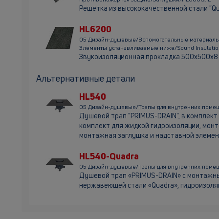
Решетка из высококачественной стали "Qu
HL6200
05 Дизайн-душевые/Вспомогательные материалы
Элементы устанавливаемые ниже/Sound Insulati
Звукоизоляционная прокладка 500х500х8
Альтернативные детали
HL540
05 Дизайн-душевые/Трапы для внутренних поме
Душевой трап "PRIMUS-DRAIN", в комплект
комплект для жидкой гидроизоляции, монт
монтажная заглушка и надставной элемен
HL540-Quadra
05 Дизайн-душевые/Трапы для внутренних поме
Душевой трап «PRIMUS-DRAIN» с монтажны
нержавеющей стали «Quadra», гидроизол