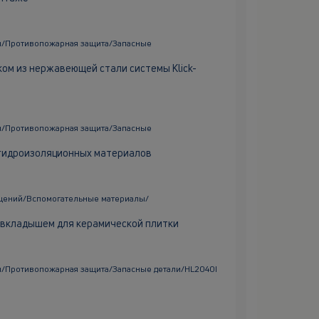
ы/Противопожарная защита/Запасные
ом из нержавеющей стали системы Klick-
ы/Противопожарная защита/Запасные
 гидроизоляционных материалов
щений/Вспомогательные материалы/
 вкладышем для керамической плитки
/Противопожарная защита/Запасные детали/HL2040I