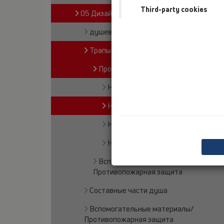
Third-party cookies
05 Дизайн-душевые
душевой лоток
Трапы для внутренних помещений
Продукты
HL510NC
HL540
HL541
HL542Prblue
Вспомогательные материалы/
Противопожарная защита
Составные части душа
Вспомогательные материалы/
Противопожарная защита