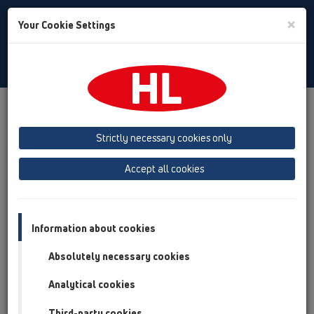
Toggle
×
Your Cookie Settings
Search
Russian
Toggle
Navigat
Продукты
Обзор продукта
05 Дизайн-душевые
Трапы для внутренних помещений
Продукты
Strictly necessary cookies only
HL540
HL540K
Accept all cookies
Обзор продукта
05 Дизайн-душевые
Information about cookies
Трапы для внутренних помещений
Absolutely necessary cookies
Продукты
Analytical cookies
HL540
HL540K
Third-party cookies