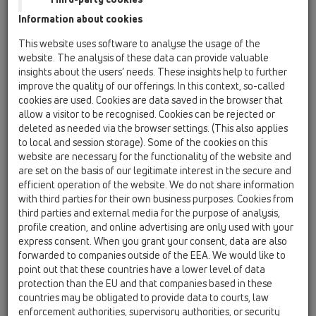
Information about cookies
This website uses software to analyse the usage of the
HL540K
website. The analysis of these data can provide valuable
insights about the users’ needs. These insights help to further
improve the quality of our offerings. In this context, so-called
cookies are used. Cookies are data saved in the browser that
Корпус трапа с 3-мя
allow a visitor to be recognised. Cookies can be rejected or
монтажными уголками,
deleted as needed via the browser settings. (This also applies
заглушкой и монтажным
to local and session storage). Some of the cookies on this
website are necessary for the functionality of the website and
шаблоном
are set on the basis of our legitimate interest in the secure and
efficient operation of the website. We do not share information
with third parties for their own business purposes. Cookies from
third parties and external media for the purpose of analysis,
profile creation, and online advertising are only used with your
express consent. When you grant your consent, data are also
forwarded to companies outside of the EEA. We would like to
point out that these countries have a lower level of data
protection than the EU and that companies based in these
countries may be obligated to provide data to courts, law
enforcement authorities, supervisory authorities, or security