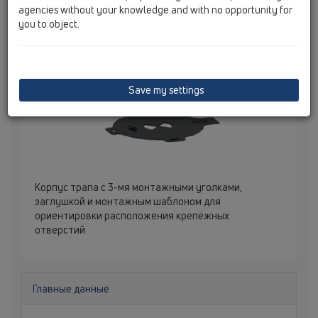
agencies without your knowledge and with no opportunity for
you to object.
Save my settings
Корпус трапа с 3-мя монтажными уголками,
заглушкой и монтажным шаблоном для
ориентировки расположения крепёжных
отверстий.
Главные данные