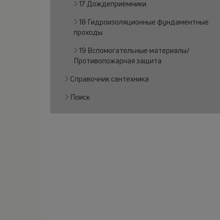
17 Дождеприёмники
18 Гидроизоляционные фундаментные
проходы
19 Вспомогательные материалы/
Противопожарная защита
Справочник сантехника
Поиск