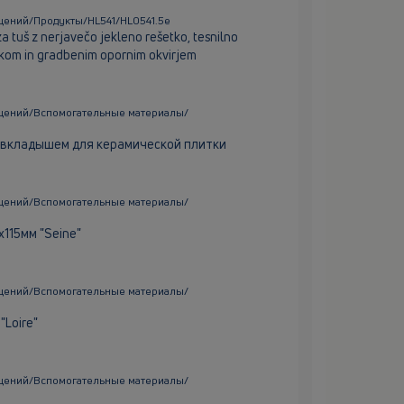
щений/Продукты/HL541/HL0541.5e
 tuš z nerjavečo jekleno rešetko, tesnilno
vkom in gradbenim opornim okvirjem
щений/Вспомогательные материалы/
 вкладышем для керамической плитки
щений/Вспомогательные материалы/
115мм "Seine"
щений/Вспомогательные материалы/
"Loire"
щений/Вспомогательные материалы/