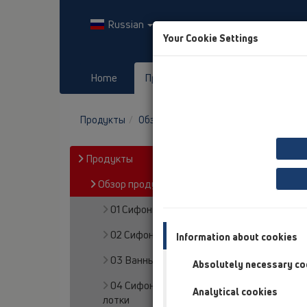
Russian
Your Cookie Settings
Home
Продукты
Downloads
Продукты
Обзор продукта
05 Дизайн-душев
Продукты
Обзор продукта
01 Сифоны для моек
02 Сифоны для умывальников
Information about cookies
03 Ванны
Absolutely necessary co
04 Сифоны для душевых кабин/Душевые
Analytical cookies
лотки