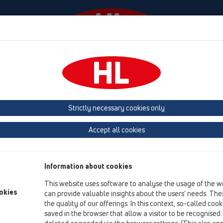
События
Фирма
HL-House
Contact & Newslet
ые
Трапы для внутренних помещений
Продукты
HL541
HL5
Strictly necessary cookies only
Обзор продукта
Accept all cookies
05 Дизайн-душевые
Трапы для внутренних помещений
Information about cookies
Продукты
This website uses software to analyse the usage of the w
HL541
okies
can provide valuable insights about the users’ needs. Thes
the quality of our offerings. In this context, so-called coo
HL541Q
saved in the browser that allow a visitor to be recognised