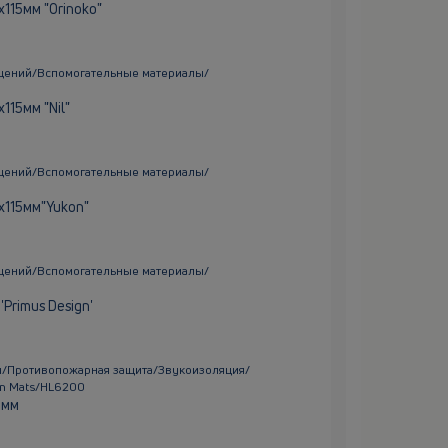
115мм "Orinoko"
щений/Вспомогательные материалы/
115мм "Nil"
щений/Вспомогательные материалы/
х115мм"Yukon"
щений/Вспомогательные материалы/
Primus Design'
/Противопожарная защита/Звукоизоляция/
on Mats/HL6200
 мм