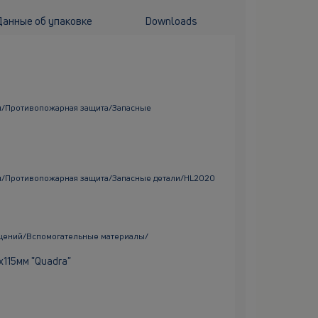
Данные об упаковке
Downloads
ы/Противопожарная защита/Запасные
/Противопожарная защита/Запасные детали/HL2020
щений/Вспомогательные материалы/
115мм "Quadra"