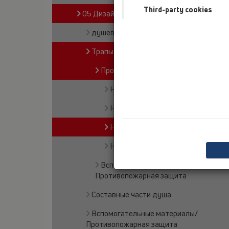
Third-party cookies
05 Дизайн-душевые
душевой лоток
Трапы для внутренних помещений
Продукты
HL510NC
HL540
HL541
HL542Prblue
Вспомогательные материалы/
Противопожарная защита
Составные части душа
Вспомогательные материалы/
Противопожарная защита