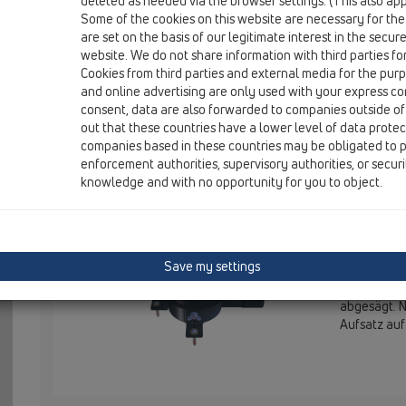
deleted as needed via the browser settings. (This also appl
Some of the cookies on this website are necessary for the
are set on the basis of our legitimate interest in the secur
HL541Q
website. We do not share information with third parties fo
Cookies from third parties and external media for the purpo
and online advertising are only used with your express c
Душевой трап «Primus blue» с м
consent, data are also forwarded to companies outside of
out that these countries have a lower level of data prote
дизайн-решёткой из нержавеюще
companies based in these countries may be obligated to p
гидроизоляционным комплекто
enforcement authorities, supervisory authorities, or secur
knowledge and with no opportunity for you to object.
HL541Q Dusc
Edelstahl -
die am Bode
werden kön
Save my settings
Verlegephas
werden. Der
abgesägt. N
Aufsatz auf