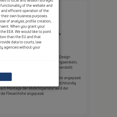
ies to local and session storage).
 functionality of the website and
e and efficient operation of the
r their own business purposes.
se of analysis, profile creation,
onsent. When you grant your
онтажными уголками,
 the EEA. We would like to point
ction than the EU and that
й стали «Quadra»,
rovide data to courts, law
м
ity agencies without your
hablauf "Primus blue" mit massivem Design
 Einlaufrost "Quadra", mit 3 Befestigungswinkeln,
n befestigt werden und in der Höhe verstellt
nen. Das Ablaufgehäuse muss in der
e nicht genau an die Estrichoberkante angepasst
 herausstehende Ablaufteil wird estrichbündig
ach Montage der Abdichtgarnitur wird der
 die Fliesenhöhe angepasst.