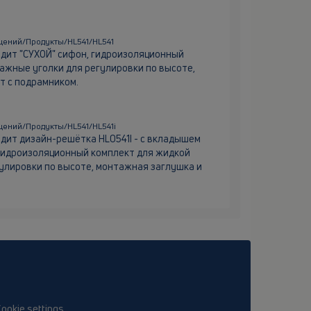
щений/Продукты/HL541/HL541
ходит "СУХОЙ" сифон, гидроизоляционный
ажные уголки для регулировки по высоте,
т с подрамником.
ений/Продукты/HL541/HL541i
ходит дизайн-решётка HL0541I - с вкладышем
 гидроизоляционный комплект для жидкой
улировки по высоте, монтажная заглушка и
ookie settings