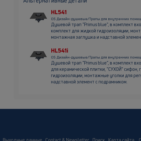
Альтернативные детали
HL541
05 Дизайн-душевые/Трапы для внутренних поме
Душевой трап "Primus blue", в комплект в
комплект для жидкой гидроизоляции, монт
монтажная заглушка и надставной элемен
HL541i
05 Дизайн-душевые/Трапы для внутренних помещ
Душевой трап "Primus blue", в комплект в
для керамической плитки, "СУХОЙ" сифон,
гидроизоляции, монтажные уголки для рег
надставной элемент с подрамником.
Выходные данные
Contact & Newsletter
Поиск
Карта сайта
C