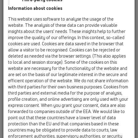
Information about cookies
HL50F
This website uses software to analyse the usage of the
HL50F.0/100.2
website. The analysis of these data can provide valuable
insights about the users’ needs. These insights help to further
improve the quality of our offerings. In this context, so-called
cookies are used. Cookies are data saved in the browser that
HL50F.0/100.2
allow a visitor to be recognised. Cookies can be rejected or
deleted as needed via the browser settings. (This also applies
to local and session storage). Some of the cookies on this
website are necessary for the functionality of the website and
are set on the basis of our legitimate interest in the secure and
efficient operation of the website. We do not share information
Двойной душевой лоток для
with third parties for their own business purposes. Cookies from
third parties and external media for the purpose of analysis,
линейного отведения воды с
profile creation, and online advertising are only used with your
сифоном 2xDN50, с
express consent. When you grant your consent, data are also
материалом для монтажа, но
forwarded to companies outside of the EEA. We would like to
point out that these countries have a lower level of data
без решётки. Длина монтажа
protection than the EU and that companies based in these
1000мм
countries may be obligated to provide data to courts, law
enforcement authorities, supervisory authorities, or security