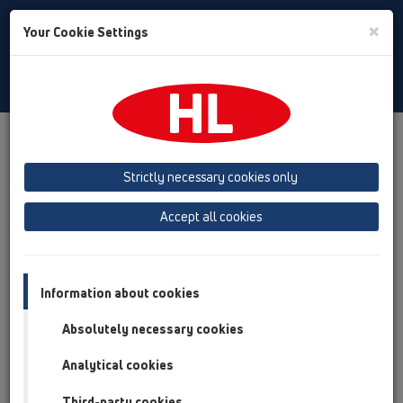
Toggle
×
Your Cookie Settings
Search
Russian
Toggle
Navigat
Продукты
Обзор продукта
05 Дизайн-душевые
душевой лоток
Продукты
Установка на плоскости
Strictly necessary cookies only
HL50
HL50F
HL50F.0/100.2
Accept all cookies
Обзор продукта
05 Дизайн-душевые
Information about cookies
душевой лоток
Absolutely necessary cookies
Продукты
Analytical cookies
Установка на плоскости
HL50
Third-party cookies