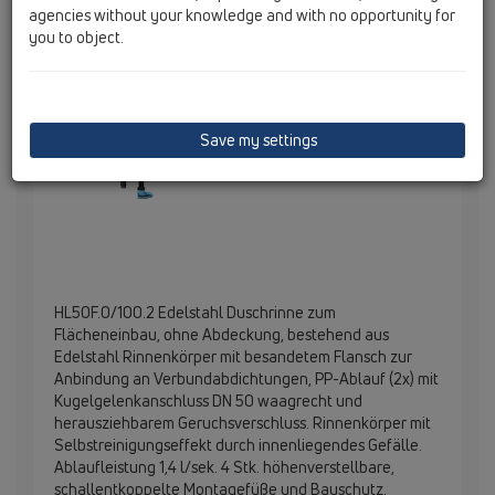
agencies without your knowledge and with no opportunity for
you to object.
Save my settings
HL50F.0/100.2 Edelstahl Duschrinne zum
Flächeneinbau, ohne Abdeckung, bestehend aus
Edelstahl Rinnenkörper mit besandetem Flansch zur
Anbindung an Verbundabdichtungen, PP-Ablauf (2x) mit
Kugelgelenkanschluss DN 50 waagrecht und
herausziehbarem Geruchsverschluss. Rinnenkörper mit
Selbstreinigungseffekt durch innenliegendes Gefälle.
Ablaufleistung 1,4 l/sek. 4 Stk. höhenverstellbare,
schallentkoppelte Montagefüße und Bauschutz.