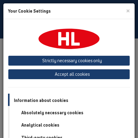
Toggle
×
Your Cookie Settings
Search
Russian
Toggle
Navigat
Продукты
Обзор продукта
05 Дизайн-душевые
душевой лоток
Продукты
Установка на плоскости
Strictly necessary cookies only
HL50
HL50F
HL50F.0/120
Accept all cookies
Обзор продукта
05 Дизайн-душевые
Information about cookies
душевой лоток
Absolutely necessary cookies
Продукты
Analytical cookies
Установка на плоскости
HL50
Third-party cookies