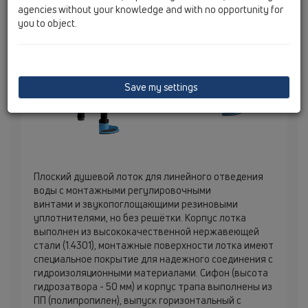
agencies without your knowledge and with no opportunity for
you to object.
Save my settings
Плоский душевой лоток для линейного отведения
воды с монтажными регулировочными
винтами и звукопоглощающими резиновыми
уплотнителями, но без решётки. Корпус лотка
выполнен из высококачественной нержавеющей
стали (1.4301), монтажные поверхности лотка имеют
специальное покрытие для надежного соединения с
гидроизоляционными материалами. Сифон (высота
гидрозатвора - 50 мм) и корпус трапа выполнены из
ПП (полипропилен), выпуск горизонтальный с