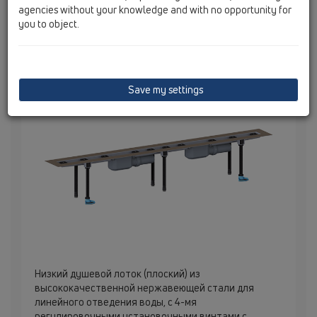
заглушка, гидроизоляционная
agencies without your knowledge and with no opportunity for
you to object.
лента. Монтажная длина: 1700
мм.
Save my settings
Низкий душевой лоток (плоский) из
высококачественной нержавеющей стали для
линейного отведения воды, с 4-мя
регулировочными установочными винтами с