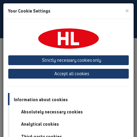
Toggle
×
Your Cookie Settings
Search
Russian
Toggle
Navigat
Продукты
Обзор продукта
05 Дизайн-душевые
душевой лоток
Продукты
Установка на плоскости
Strictly necessary cookies only
HL50
HL50FF
HL50FF.0/170
Accept all cookies
Обзор продукта
05 Дизайн-душевые
Information about cookies
душевой лоток
Absolutely necessary cookies
Продукты
Analytical cookies
Установка на плоскости
HL50
Third-party cookies