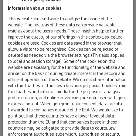
Information about cookies
HL50FF
This website uses software to analyse the usage of the
HL50FF.0/170
website. The analysis of these data can provide valuable
insights about the users’ needs. These insights help to further
improve the quality of our offerings. In this context, so-called
cookies are used. Cookies are data saved in the browser that
HL50FF.0/170
allow a visitor to be recognised. Cookies can be rejected or
deleted as needed via the browser settings. (This also applies
to local and session storage). Some of the cookies on this
website are necessary for the functionality of the website and
are set on the basis of our legitimate interest in the secure and
efficient operation of the website. We do not share information
Низкий душевой лоток
with third parties for their own business purposes. Cookies from
third parties and external media for the purpose of analysis,
(плоский) из
profile creation, and online advertising are only used with your
высококачественной
express consent. When you grant your consent, data are also
нержавеющей стали, с 2-мя
forwarded to companies outside of the EEA. We would like to
point out that these countries have a lower level of data
сифонами (DN50), без решётки.
protection than the EU and that companies based in these
В комплекте: инструкция по
countries may be obligated to provide data to courts, law
монтажу, строительная
enforcement authorities, supervisory authorities, or security