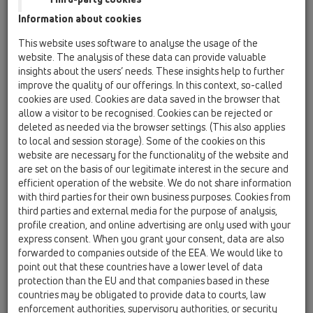
Information about cookies
HL50FF
This website uses software to analyse the usage of the
HL50FF.0/90
website. The analysis of these data can provide valuable
insights about the users’ needs. These insights help to further
improve the quality of our offerings. In this context, so-called
cookies are used. Cookies are data saved in the browser that
HL50FF.0/90
allow a visitor to be recognised. Cookies can be rejected or
deleted as needed via the browser settings. (This also applies
to local and session storage). Some of the cookies on this
website are necessary for the functionality of the website and
are set on the basis of our legitimate interest in the secure and
efficient operation of the website. We do not share information
Душевой лоток для линейного
with third parties for their own business purposes. Cookies from
third parties and external media for the purpose of analysis,
отведения воды "ПЛОСКОЙ"
profile creation, and online advertising are only used with your
версии с сифоном DN50, с
express consent. When you grant your consent, data are also
материалом для монтажа, но
forwarded to companies outside of the EEA. We would like to
point out that these countries have a lower level of data
без решётки. Длина монтажа
protection than the EU and that companies based in these
900 мм
countries may be obligated to provide data to courts, law
enforcement authorities, supervisory authorities, or security