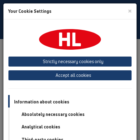
Toggle
×
Your Cookie Settings
Search
Russian
Toggle
Navigat
Продукты
Обзор продукта
05 Дизайн-душевые
душевой лоток
Продукты
Установка на плоскости
Strictly necessary cookies only
HL50
HL50FF
HL50FF.0/90
Accept all cookies
Обзор продукта
05 Дизайн-душевые
Information about cookies
душевой лоток
Absolutely necessary cookies
Продукты
Analytical cookies
Установка на плоскости
HL50
Third-party cookies