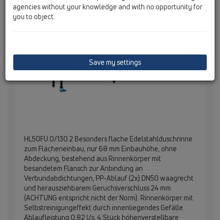
agencies without your knowledge and with no opportunity for
you to object.
Save my settings
HL50FU.0/130.2 Besonders flache Edelstahlduschrinne
zum Flächeneinbau, nur 68 mm Einbauhöhe, ohne
Abdeckung, bestehend aus Rinnenkörper mit
besandetem Flansch zur Anbindung an
Verbundabdichtungen, PP-Ablauf (2x) DN50 waagrecht
und herausziehbarem Geruchsverschluss 24 mm
(ACHTUNG entspricht nicht der Norm). Rinnenkörper mit
Selbstreinigungeffekt durch innenliegendes Gefälle.
Ablaufleistung 0,82 l/s, 4 Stück höhenverstellbare