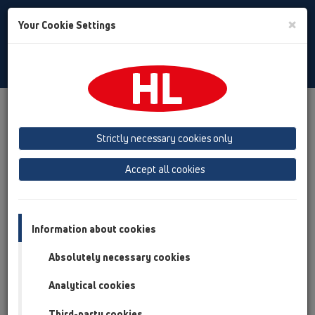
Toggle
×
Your Cookie Settings
Search
Russian
Toggle
Navigat
Продукты
Обзор продукта
05 Дизайн-душевые
душевой лоток
Продукты
Установка на плоскости
Strictly necessary cookies only
HL50
HL50FU
HL50FU.0/130.2
Accept all cookies
Обзор продукта
05 Дизайн-душевые
Information about cookies
душевой лоток
Absolutely necessary cookies
Продукты
Analytical cookies
Установка на плоскости
HL50
Third-party cookies