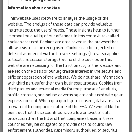
Information about cookies
HL50FU
This website uses software to analyse the usage of the
HL50FU.0/130.2
website. The analysis of these data can provide valuable
insights about the users’ needs. These insights help to further
improve the quality of our offerings. In this context, so-called
cookies are used. Cookies are data saved in the browser that
HL50FU.0/130.2
allow a visitor to be recognised. Cookies can be rejected or
deleted as needed via the browser settings. (This also applies
to local and session storage). Some of the cookies on this
website are necessary for the functionality of the website and
are set on the basis of our legitimate interest in the secure and
efficient operation of the website. We do not share information
Двойной душевой лоток
with third parties for their own business purposes. Cookies from
third parties and external media for the purpose of analysis,
уменьшенной высоты для
profile creation, and online advertising are only used with your
линейного отведения воды, с
express consent. When you grant your consent, data are also
сифоном, выпуском 2xDN50, с
forwarded to companies outside of the EEA. We would like to
point out that these countries have a lower level of data
комплектом для монтажа, без
protection than the EU and that companies based in these
решётки. Длина лотка 1300мм
countries may be obligated to provide data to courts, law
enforcement authorities, supervisory authorities, or security