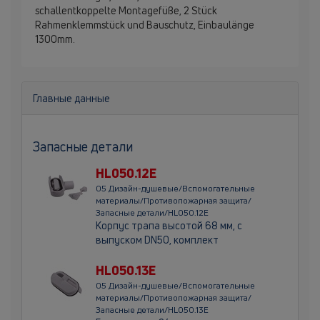
schallentkoppelte Montagefüße, 2 Stück
Rahmenklemmstück und Bauschutz, Einbaulänge
1300mm.
Главные данные
Запасные детали
HL050.12E
05 Дизайн-душевые/Вспомогательные
материалы/Противопожарная защита/
Запасные детали/HL050.12E
Корпус трапа высотой 68 мм, с
выпуском DN50, комплект
HL050.13E
05 Дизайн-душевые/Вспомогательные
материалы/Противопожарная защита/
Запасные детали/HL050.13E