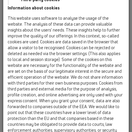
Information about cookies
HL50FU
This website uses software to analyse the usage of the
HL50FU.0/80
website. The analysis of these data can provide valuable
insights about the users’ needs. These insights help to further
improve the quality of our offerings. In this context, so-called
cookies are used. Cookies are data saved in the browser that
HL50FU.0/80
allow a visitor to be recognised. Cookies can be rejected or
deleted as needed via the browser settings. (This also applies
to local and session storage). Some of the cookies on this
website are necessary for the functionality of the website and
are set on the basis of our legitimate interest in the secure and
efficient operation of the website. We do not share information
Душевой лоток уменьшенной
with third parties for their own business purposes. Cookies from
third parties and external media for the purpose of analysis,
высоты для линейного
profile creation, and online advertising are only used with your
отведения воды, с сифоном,
express consent. When you grant your consent, data are also
выпуском DN50, с комплектом
forwarded to companies outside of the EEA. We would like to
point out that these countries have a lower level of data
для монтажа, без решётки.
protection than the EU and that companies based in these
Длина лотка 800 мм
countries may be obligated to provide data to courts, law
enforcement authorities, supervisory authorities, or security