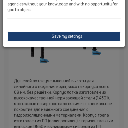
agencies without your knowledge and with no opportunity for
you to object.
Save my settings
Душевой лоток уменьшенной высоты для
линейного отведения воды, высота корпуса всего
68 мм, без решётки. Корпус лотка изготовлен из
высококачественной нержавеющей стали (1.4301),
монтажные поверхности лотка имеют специальное
покрытие для надежного соединения с
гидроизоляционными материалами. Корпус трапа
изготовлен из ПП (полипропилен) с горизонтальным
выпуском DN50 и вынимаемым сифоном из ПП