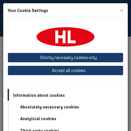
Toggle
×
Your Cookie Settings
Search
Russian
Toggle
Navigat
Продукты
Обзор продукта
05 Дизайн-душевые
душевой лоток
Продукты
Установка на плоскости
Strictly necessary cookies only
HL50
HL50FU
HL50FU.0/80
Accept all cookies
Обзор продукта
05 Дизайн-душевые
Information about cookies
душевой лоток
Absolutely necessary cookies
Продукты
Analytical cookies
Установка на плоскости
HL50
Third-party cookies