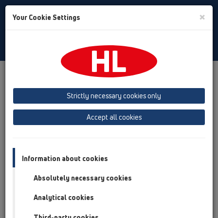
Toggle
×
Your Cookie Settings
Search
Russian
Toggle
Navigat
Продукты
Обзор продукта
05 Дизайн-душевые
душевой лоток
Продукты
Установка на плоскости
Strictly necessary cookies only
HL53
HL53K
Accept all cookies
Обзор продукта
05 Дизайн-душевые
Information about cookies
душевой лоток
Absolutely necessary cookies
Продукты
Analytical cookies
Установка на плоскости
HL53
Third-party cookies