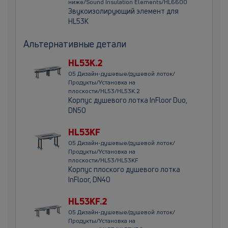
ниже/Sound Insulation Elements/HL6600
Звукоизолирующий элемент для
HL53K
Альтернативные детали
HL53K.2
05 Дизайн-душевые/душевой лоток/
Продукты/Установка на
плоскости/HL53/HL53K.2
Корпус душевого лотка InFloor Duo,
DN50
HL53KF
05 Дизайн-душевые/душевой лоток/
Продукты/Установка на
плоскости/HL53/HL53KF
Корпус плоского душевого лотка
InFloor, DN40
HL53KF.2
05 Дизайн-душевые/душевой лоток/
Продукты/Установка на