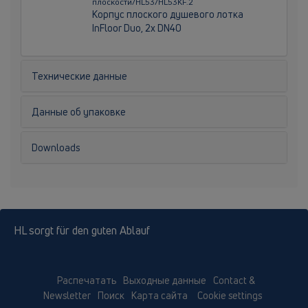
плоскости/HL53/HL53KF.2
Корпус плоского душевого лотка
InFloor Duo, 2x DN40
Технические данные
Данные об упаковке
Downloads
HL sorgt für den guten Ablauf
Распечатать
Выходные данные
Contact &
Newsletter
Поиск
Карта сайта
Cookie settings