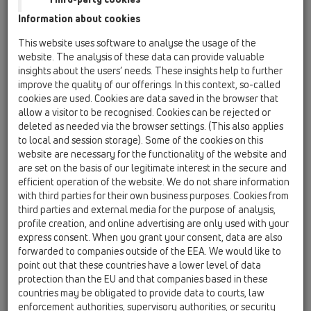
Information about cookies
HL53K
This website uses software to analyse the usage of the
website. The analysis of these data can provide valuable
insights about the users’ needs. These insights help to further
HL53K
improve the quality of our offerings. In this context, so-called
cookies are used. Cookies are data saved in the browser that
allow a visitor to be recognised. Cookies can be rejected or
deleted as needed via the browser settings. (This also applies
Корпус душевого лотка
to local and session storage). Some of the cookies on this
InFloor, DN50
website are necessary for the functionality of the website and
are set on the basis of our legitimate interest in the secure and
efficient operation of the website. We do not share information
with third parties for their own business purposes. Cookies from
third parties and external media for the purpose of analysis,
profile creation, and online advertising are only used with your
express consent. When you grant your consent, data are also
forwarded to companies outside of the EEA. We would like to
point out that these countries have a lower level of data
protection than the EU and that companies based in these
countries may be obligated to provide data to courts, law
enforcement authorities, supervisory authorities, or security