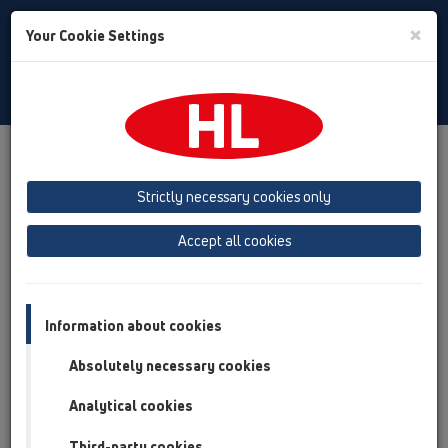
Toggle
×
Your Cookie Settings
Search
Russian
Toggle
Navigat
Продукты
Обзор продукта
05 Дизайн-душевые
душевой лоток
Продукты
Пристенная установка
Strictly necessary cookies only
HL50
HL50W
HL50W.0/120
Accept all cookies
Обзор продукта
05 Дизайн-душевые
Information about cookies
душевой лоток
Absolutely necessary cookies
Продукты
Analytical cookies
Пристенная установка
HL50
Third-party cookies