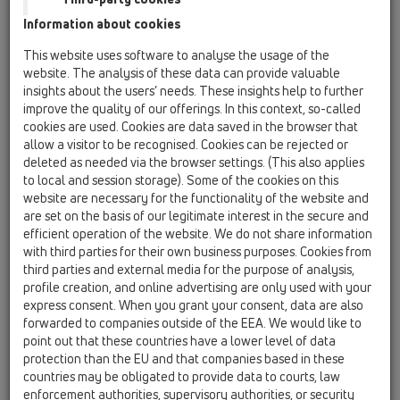
Information about cookies
HL50W
This website uses software to analyse the usage of the
HL50W.0/120
website. The analysis of these data can provide valuable
insights about the users’ needs. These insights help to further
improve the quality of our offerings. In this context, so-called
cookies are used. Cookies are data saved in the browser that
HL50W.0/120
allow a visitor to be recognised. Cookies can be rejected or
deleted as needed via the browser settings. (This also applies
to local and session storage). Some of the cookies on this
website are necessary for the functionality of the website and
are set on the basis of our legitimate interest in the secure and
efficient operation of the website. We do not share information
Угловой душевой лоток
with third parties for their own business purposes. Cookies from
third parties and external media for the purpose of analysis,
(пристенная установка) для
profile creation, and online advertising are only used with your
линейного отведения воды с
express consent. When you grant your consent, data are also
сифоном DN50, с материалом
forwarded to companies outside of the EEA. We would like to
point out that these countries have a lower level of data
для монтажа, но без решётки.
protection than the EU and that companies based in these
Длина монтажа 1200 мм
countries may be obligated to provide data to courts, law
enforcement authorities, supervisory authorities, or security