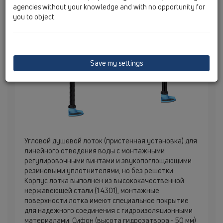
agencies without your knowledge and with no opportunity for
you to object.
Save my settings
Угловой душевой лоток (пристенная установка) для
линейного отведения воды с монтажными
регулировочными винтами и звукопоглощающими
резиновыми уплотнителями, но без решётки.
Корпус лотка выполнен из высококачественной
нержавеющей стали (1.4301), монтажные
поверхности лотка имеют специальное покрытие
для надежного соединения с гидроизоляционными
материалами. Сифон (высота гидрозатвора - 50 мм)