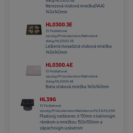
diely/HL0300.1SE
Nerezová vtoková mriežka(V4A)
140x140mm
HL0300.3E
13 Podlahové
vpusty/Príslušenstvo/Náhradné
diely/HL0300.3E
Leštená mosadzná vtoková mriežka
140x140mm
HL0300.4E
13 Podlahové
vpusty/Príslušenstvo/Náhradné
diely/HL0300.4E
Biela vtoková mriežka 140x140mm
HL39G
13 Podlahové
vpusty/Príslušenstvo/Nadstavce/HL39/HL39G
Plastový nadstavec d 110mm s liatinovým
rámikom a mriežkou 150x150mm a
zápachovým uzáverom