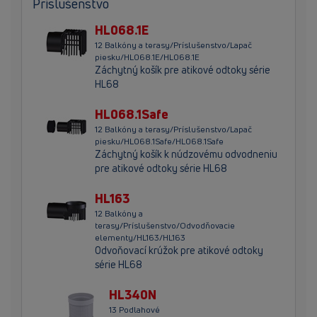
Príslušenstvo
HL068.1E
12 Balkóny a terasy/Príslušenstvo/Lapač
piesku/HL068.1E/HL068.1E
Záchytný košík pre atikové odtoky série
HL68
HL068.1Safe
12 Balkóny a terasy/Príslušenstvo/Lapač
piesku/HL068.1Safe/HL068.1Safe
Záchytný košík k núdzovému odvodneniu
pre atikové odtoky série HL68
HL163
12 Balkóny a
terasy/Príslušenstvo/Odvodňovacie
elementy/HL163/HL163
Odvoňovací krúžok pre atikové odtoky
série HL68
HL340N
13 Podlahové