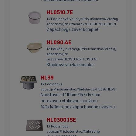
HL0510.7E
13 Podlahové vpusty/Príslušenstvo/Vložky
zápachových uzáverov/HL0510/HL0510.7E
Zápachový uzáver komplet
HL090.4E
12 Balkóny a terasy/Príslušenstvo/Vložky
zápachových
uzáverov/HL090.4E/HL090.4E
Klapková vložka komplet
HL39
13 Podlahové
vpusty/Príslušenstvo/Nadstavce/HL39/HL39
Nadstavec d 110mm/147x147mm
nerezovou vtokovou mriežkou
140x140mm, bez zápachového uzáveru
HL0300.1SE
13 Podlahové
vpusty/Príslušenstvo/Náhradné