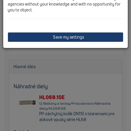
agencies without your knowledge and with no opportunity for
you to object.
HL68F.0/110 Atikový vpust s PP-izolačnou prírubou a
PP-pripojovacím potrubím DN110, vhodný na vyvýšené
atiky a prepojenie s FPO (TPO)-izolačných fólií na báze
Save my settings
PP.
Hlavné dáta
Náhradné diely
HL068.10E
12 Balkóny a terasy/Príslušenstvo/Náhradné
diely/HL068.10E
PP-záchytný košík DN110 s tesneniami pre
atikové vpusty série HL68