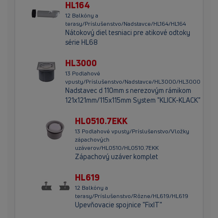
HL164
12 Balkóny a
terasy/Príslušenstvo/Nadstavce/HL164/HL164
Nátokový diel tesniaci pre atikové odtoky
série HL68
HL3000
13 Podlahové
vpusty/Príslušenstvo/Nadstavce/HL3000/HL3000
Nadstavec d 110mm s nerezovým rámikom
121x121mm/115x115mm System "KLICK-KLACK"
HL0510.7EKK
13 Podlahové vpusty/Príslušenstvo/Vložky
zápachových
uzáverov/HL0510/HL0510.7EKK
Zápachový uzáver komplet
HL619
12 Balkóny a
terasy/Príslušenstvo/Rôzne/HL619/HL619
Upevňovacie spojnice "FixIT"