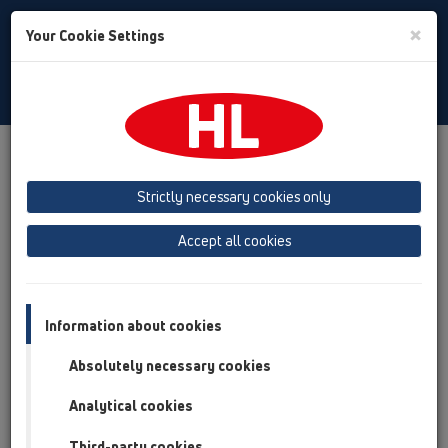
Toggle
×
Your Cookie Settings
Search
Slovak
Toggle
Navigat
Produkty
Prehľad produktov
12 Balkóny a terasy
Produkty
Atikové vtoky
HL68F
HL68F.0/110
Strictly necessary cookies only
Prehľad produktov
Accept all cookies
12 Balkóny a terasy
Produkty
Information about cookies
Atikové vtoky
Absolutely necessary cookies
HL68F
Analytical cookies
HL68F.0/110
Third-party cookies