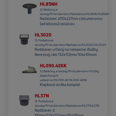
HL85NH
12 Balkóny a
terasy/Príslušenstvo/Nadstavce/HL85N/HL85NH
Nadstavec d110x227mm s bitumenovou
(asfaltovou) izoláciou
HL3020
13 Podlahové
vpusty/Príslušenstvo/Nadstavce/HL3020/HL3020
Nadstavec určený na nalepenie dlažby.
Nerezový rám 132x132mm/104x104mm
HL090.4EKK
12 Balkóny a terasy/Príslušenstvo/Vložky
zápachových
uzáverov/HL090.4E/HL090.4EKK
Klapková vložka komplet
HL37N
13 Podlahové
vpusty/Príslušenstvo/Nadstavce/HL37/HL37N
Nadstavec d
110mm/123x123mm/115x115mm