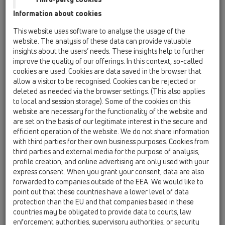
Information about cookies
HL68F.0/110
This website uses software to analyse the usage of the
website. The analysis of these data can provide valuable
insights about the users’ needs. These insights help to further
improve the quality of our offerings. In this context, so-called
cookies are used. Cookies are data saved in the browser that
allow a visitor to be recognised. Cookies can be rejected or
deleted as needed via the browser settings. (This also applies
Atikový vpust s PP prírubou a PP
to local and session storage). Some of the cookies on this
pripájacím potrubím DN110
website are necessary for the functionality of the website and
are set on the basis of our legitimate interest in the secure and
efficient operation of the website. We do not share information
with third parties for their own business purposes. Cookies from
third parties and external media for the purpose of analysis,
profile creation, and online advertising are only used with your
express consent. When you grant your consent, data are also
forwarded to companies outside of the EEA. We would like to
point out that these countries have a lower level of data
protection than the EU and that companies based in these
countries may be obligated to provide data to courts, law
enforcement authorities, supervisory authorities, or security