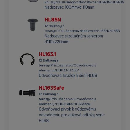
vpusty/Príslušenstvo/Nadstavce/HL340N/HL340N
Nadstavec 100mm/d 110mm
HL85N
12 Balkóny a
terasy/Príslušenstvo/Nadstavce/HL85N/HL85N
Nadstavec s izolačným tanierom
d110x220mm
HL163.1
12 Balkóny a
terasy/Príslušenstvo/Odvodňovacie
elementy/HL163.1/HL163.1
Odvodňovací krúžok k sérií HL68
HL163Safe
12 Balkóny a
terasy/Príslušenstvo/Odvodňovacie
elementy/HL163Safe/HL163Safe
Odvoňovací prvok k núdzovému
odvodneniu pre atikové odtoky série
HL68