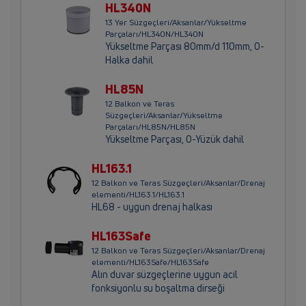
HL340N
13 Yer Süzgeçleri/Aksanlar/Yükseltme
Parçaları/HL340N/HL340N
Yükseltme Parçası 80mm/d 110mm, O-
Halka dahil
HL85N
12 Balkon ve Teras
Süzgeçleri/Aksanlar/Yükseltme
Parçaları/HL85N/HL85N
Yükseltme Parçası, O-Yüzük dahil
HL163.1
12 Balkon ve Teras Süzgeçleri/Aksanlar/Drenaj
elementi/HL163.1/HL163.1
HL68 - uygun drenaj halkası
HL163Safe
12 Balkon ve Teras Süzgeçleri/Aksanlar/Drenaj
elementi/HL163Safe/HL163Safe
Alın duvar süzgeçlerine uygun acil
fonksiyonlu su boşaltma dirseği