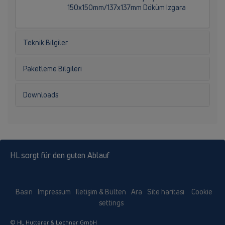
150x150mm/137x137mm Döküm Izgara
Teknik Bilgiler
Paketleme Bilgileri
Downloads
HL sorgt für den guten Ablauf
Basın
Impressum
Iletişim & Bülten
Ara
Site haritası
Cookie
settings
© HL Hutterer & Lechner GmbH