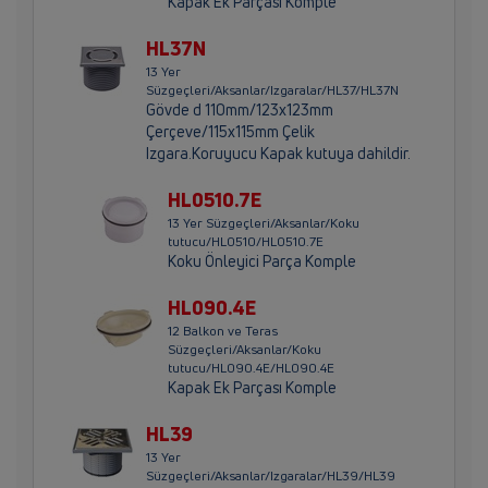
Kapak Ek Parçası Komple
HL37N
13 Yer
Süzgeçleri/Aksanlar/Izgaralar/HL37/HL37N
Gövde d 110mm/123x123mm
Çerçeve/115x115mm Çelik
Izgara.Koruyucu Kapak kutuya dahildir.
HL0510.7E
13 Yer Süzgeçleri/Aksanlar/Koku
tutucu/HL0510/HL0510.7E
Koku Önleyici Parça Komple
HL090.4E
12 Balkon ve Teras
Süzgeçleri/Aksanlar/Koku
tutucu/HL090.4E/HL090.4E
Kapak Ek Parçası Komple
HL39
13 Yer
Süzgeçleri/Aksanlar/Izgaralar/HL39/HL39