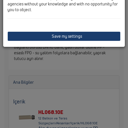
agencies without your knowledge and with no opportunity for
you to object.
PP - su yalıtım flanşlı alın duvar süzgeci, PP-bağlantı
borusu DN110 dahil, yalın duvar dibine PP - esaslı FPO -
su yalıtım folyolara bağlanabilir, yaprak tutucu ayrı
Save my settings
alınır.PP - su yalıtım flanşlı alın duvar süzgeci, PP-
bağlantı borusu DN110 dahil, yalın duvar dibine PP -
esaslı FPO - su yalıtım folyolara bağlanabilir, yaprak
tutucu ayrı alınır.
Ana Bilgiler
Içerik
HL068.10E
12 Balkon ve Teras
Süzgeçleri/Aksanlar/Içerik/HL068.10E