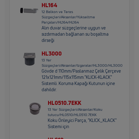
HL164
12 Balkon ve Teras
Süzgeçleri/Aksanlar/Yükseltme
Parçaları/HL164/HL164
Alın duvar süzgeçlerine uygun ve
sızdırmadan bağlanan su boşaltma
dirseği
HL3000
13 Yer
Süzgeçleri/Aksanlar/Izgaralar/HL3000/HL3000
Gövde d 110mm/Paslanmaz Çelik Çerçeve
121x121mm/115x115mm."KLICK-KLACK"
Sistemli. Koruma Kapağı Kutunun içine
dahildir.
HL0510.7EKK
13 Yer Süzgeçleri/Aksanlar/Koku
tutucu/HL0510/HL0510.7EKK
Koku Önleyici Parça, "KLICK_KLACK"
Sistemi için