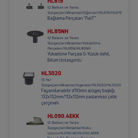
HL619
12 Balkon ve Teras
Süzgeçleri/Aksanlar/Diğerleri/HL619/HL619
Bağlama Parçaları "FixIT"
HL85NH
12 Balkon ve Teras
Süzgeçleri/Aksanlar/Yükseltme
Parçaları/HL85N/HL85NH
Yükseltme Parçası O-Yüzük dahil,
Bitum İzolasyonlu
HL3020
13 Yer
Süzgeçleri/Aksanlar/Izgaralar/HL3020/HL3020
Fayanslanabilir d110mm süzgeç başlığı,
132x132mm/112x112mm paslanmaz çelik
çerçeveli
HL090.4EKK
12 Balkon ve Teras
Süzgeçleri/Aksanlar/Koku
tutucu/HL090.4E/HL090.4EKK