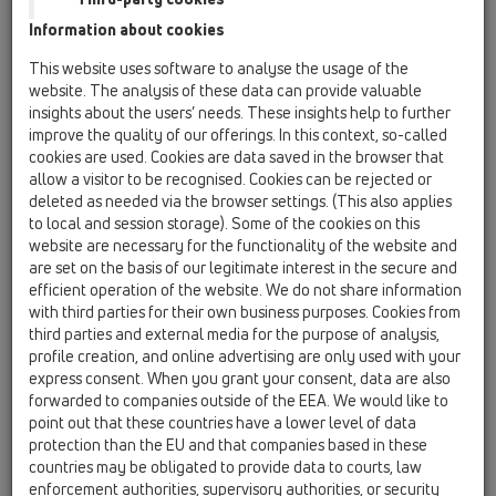
Information about cookies
HL68F.0/110
This website uses software to analyse the usage of the
website. The analysis of these data can provide valuable
insights about the users’ needs. These insights help to further
improve the quality of our offerings. In this context, so-called
cookies are used. Cookies are data saved in the browser that
allow a visitor to be recognised. Cookies can be rejected or
deleted as needed via the browser settings. (This also applies
Alın duvar süzgeci, PP manşetli
to local and session storage). Some of the cookies on this
ve PP – bağlantı borusu DN110
website are necessary for the functionality of the website and
are set on the basis of our legitimate interest in the secure and
efficient operation of the website. We do not share information
with third parties for their own business purposes. Cookies from
third parties and external media for the purpose of analysis,
profile creation, and online advertising are only used with your
express consent. When you grant your consent, data are also
forwarded to companies outside of the EEA. We would like to
point out that these countries have a lower level of data
protection than the EU and that companies based in these
countries may be obligated to provide data to courts, law
enforcement authorities, supervisory authorities, or security