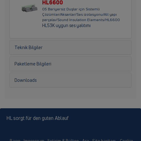
HL6600
05 Bariyersiz Duşlar için Sistemli
Çözümler/Aksanlar/Ses izolasyonu/Alt yapı
parçalaı/Sound Insulation Elements/HL6600
HL53K uygun ses yalıtımı
Teknik Bilgiler
Paketleme Bilgileri
Downloads
HL sorgt für den guten Ablauf
Basın
Impressum
Iletişim & Bülten
Ara
Site haritası
Cookie