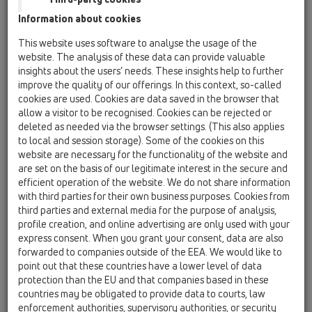
Information about cookies
HL53KC
This website uses software to analyse the usage of the
website. The analysis of these data can provide valuable
insights about the users’ needs. These insights help to further
HL53KC
improve the quality of our offerings. In this context, so-called
cookies are used. Cookies are data saved in the browser that
allow a visitor to be recognised. Cookies can be rejected or
deleted as needed via the browser settings. (This also applies
InFloor CeraDrain Süzgeç
to local and session storage). Some of the cookies on this
Gövdesi, DN50
website are necessary for the functionality of the website and
are set on the basis of our legitimate interest in the secure and
efficient operation of the website. We do not share information
with third parties for their own business purposes. Cookies from
third parties and external media for the purpose of analysis,
profile creation, and online advertising are only used with your
express consent. When you grant your consent, data are also
forwarded to companies outside of the EEA. We would like to
point out that these countries have a lower level of data
protection than the EU and that companies based in these
countries may be obligated to provide data to courts, law
enforcement authorities, supervisory authorities, or security