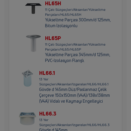
HL65H
11 Çatı Süzgeçleri/Aksanlar/Yükseltme
Parçaları/HL65/HL65H
Yükseltme Parçası 300mm/d 125mm,
Bitum İzolasyonlu
HL65P
11 Çatı Süzgeçleri/Aksanlar/Yükseltme
Parçaları/HL65/HL65P
Yükseltme Parçası 345mm/d 125mm,
PVC-Izolasyon Flanşlı.
HL66.1
13 Yer
Süzgeçleri/Aksanlar/Izgaralar/HL66/HL66.1
Gövde d 145mm Düz/Paslanmaz Çelik
Çerçeve 150x150mm (V4A)/138x138mm
(V4A) Vidalı ve Kaymayı Engelleyici
HL66.3
13 Yer
Süzgeçleri/Aksanlar/Izgaralar/HL66/HL66.3
Gövde d 145mm