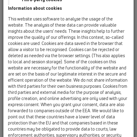
Information about cookies
HL317KN
This website uses software to analyse the usage of the
website. The analysis of these data can provide valuable
insights about the users’ needs. These insights help to further
improve the quality of our offerings. In this context, so-called
Yer Süzgeci Gövdesi DN75 Dikey.
cookies are used. Cookies are data saved in the browser that
Niron Takımlı
allow a visitor to be recognised. Cookies can be rejected or
deleted as needed via the browser settings. (This also applies
to local and session storage). Some of the cookies on this
website are necessary for the functionality of the website and
are set on the basis of our legitimate interest in the secure and
efficient operation of the website. We do not share information
with third parties for their own business purposes. Cookies from
third parties and external media for the purpose of analysis,
profile creation, and online advertising are only used with your
express consent. When you grant your consent, data are also
forwarded to companies outside of the EEA. We would like to
point out that these countries have a lower level of data
protection than the EU and that companies based in these
countries may be obligated to provide data to courts, law
enforcement authorities, supervisory authorities, or security