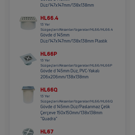
Düz/147x147mm/138x138mm
HL66.4
13 Yer
Süzgeçleri/Aksanlar/Izgaralar/HL66/HL66.4
Gövde d 145mm
Düz/147x147mm/138x138mm Plastik
HL66P
13 Yer
Süzgeçleri/Aksanlar/Izgaralar/HL66/HL66P
Gövde d 145mm Düz, PVC-Yakalı
206x206mm/138x138mm
HL66Q
13 Yer
Süzgeçleri/Aksanlar/Izgaralar/HL66/HL66Q
Gövde d 145mm Düz/Paslanmaz Çelik
Çerçeve 150x150mm/138x138mm
"Quadra"
HL67