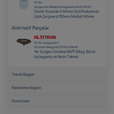
13 Yer
Süzgeçleri/Aksanlar/Izgaralar/HL67/HL67
Gövde Yuvarlak d 145mm Düz/Paslanmaz
Çelik Çerçeve d 155mm (V4A)/d 145mm
Alternatif Parçalar
HL317KHN
13 Yer Süzgeçleri/
Ürünler/dikey/HL317/HL317KHN
Yer Süzgeci Gövdesi DN75 Dikey. Bitum
İzolasyonlu ve Niron Takımlı
Teknik Bilgiler
Paketleme Bilgileri
Downloads