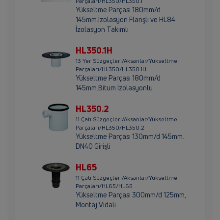
Parçaları/HL350/HL350.1
Yükseltme Parçası 180mm/d
145mm.İzolasyon Flanşlı ve HL84
İzolasyon Takımlı
HL350.1H
13 Yer Süzgeçleri/Aksanlar/Yükseltme
Parçaları/HL350/HL350.1H
Yükseltme Parçası 180mm/d
145mm.Bitum İzolasyonlu
HL350.2
11 Çatı Süzgeçleri/Aksanlar/Yükseltme
Parçaları/HL350/HL350.2
Yükseltme Parçası 130mm/d 145mm.
DN40 Girişli
HL65
11 Çatı Süzgeçleri/Aksanlar/Yükseltme
Parçaları/HL65/HL65
Yükseltme Parçası 300mm/d 125mm,
Montaj Vidalı