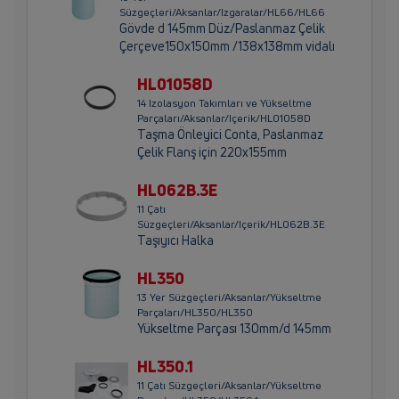
Süzgeçleri/Aksanlar/Izgaralar/HL66/HL66
Gövde d 145mm Düz/Paslanmaz Çelik
Çerçeve150x150mm /138x138mm vidalı
HL01058D
14 Izolasyon Takımları ve Yükseltme
Parçaları/Aksanlar/Içerik/HL01058D
Taşma Önleyici Conta, Paslanmaz
Çelik Flanş için 220x155mm
HL062B.3E
11 Çatı
Süzgeçleri/Aksanlar/Içerik/HL062B.3E
Taşıyıcı Halka
HL350
13 Yer Süzgeçleri/Aksanlar/Yükseltme
Parçaları/HL350/HL350
Yükseltme Parçası 130mm/d 145mm
HL350.1
11 Çatı Süzgeçleri/Aksanlar/Yükseltme