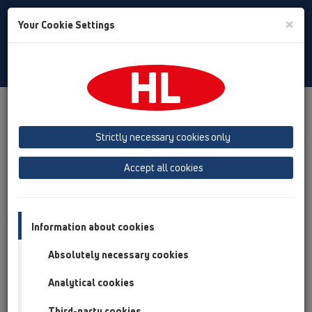
Toggle
×
Your Cookie Settings
Search
Türkiye
Toggle
Navigat
Ürünler
Ürüne Genel Bakış
13 Yer Süzgeçleri
Ürünler
dikey
HL317
HL317KN
Strictly necessary cookies only
Ürüne Genel Bakış
Accept all cookies
13 Yer Süzgeçleri
Ürünler
Information about cookies
dikey
Absolutely necessary cookies
HL317
Analytical cookies
HL317KN
Third-party cookies