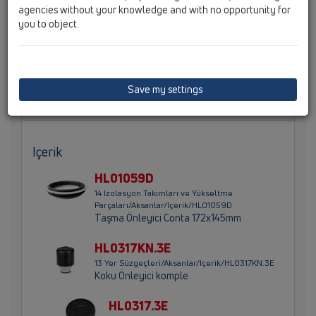
agencies without your knowledge and with no opportunity for
Yer Süzgeci Gövdesi FN75 Dikey, İzolasyon Flanşlı, Koku
you to object.
Önleyicili ve Niron Takımlı. Yapı Koruması kutunun içine
dahildir.
Save my settings
Ana Bilgiler
Içerik
HL01059D
14 Izolasyon Takımları ve Yükseltme
Parçaları/Aksanlar/Içerik/HL01059D
Taşma Önleyici Conta 172x145mm
HL0317KN.3E
13 Yer Süzgeçleri/Aksanlar/Içerik/HL0317KN.3E
Koku Önleyici komple
HL0317.3E