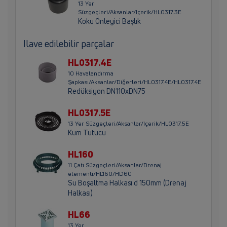
13 Yer
Süzgeçleri/Aksanlar/Içerik/HL0317.3E
Koku Önleyici Başlık
Ilave edilebilir parçalar
HL0317.4E
10 Havalandırma
Şapkası/Aksanlar/Diğerleri/HL0317.4E/HL0317.4E
Redüksiyon DN110xDN75
HL0317.5E
13 Yer Süzgeçleri/Aksanlar/Içerik/HL0317.5E
Kum Tutucu
HL160
11 Çatı Süzgeçleri/Aksanlar/Drenaj
elementi/HL160/HL160
Su Boşaltma Halkası d 150mm (Drenaj
Halkası)
HL66
13 Yer