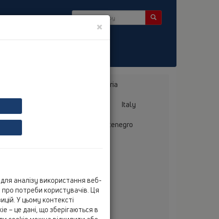
×
ини
Bosnia, Herzegovina
Bulgaria
ermany
Greece
Hungary
Italy
mania
Russia
Serbia, Montenegro
для аналізу використання веб-
mer d.o.o
ю про потреби користувачів. Ця
ima Filipovića br.27/1
цій. У цьому контексті
000 Sarajevo BIH
e – це дані, що зберігаються в
tel
+387 33 717 785/787