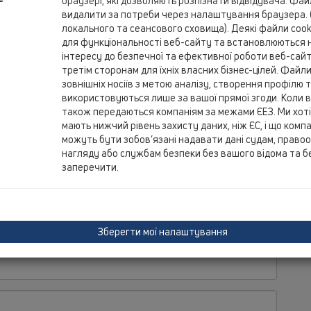
браузері, які дозволяють розпізнати відвідувача. Фа
видалити за потреби через налаштування браузера. 
локального та сеансового сховища). Деякі файли cooki
для функціональності веб-сайту та встановлюються н
інтересу до безпечної та ефективної роботи веб-сай
третім сторонам для їхніх власних бізнес-цілей. Файли 
Lu
зовнішніх носіїв з метою аналізу, створення профілю
Pi
використовуються лише за вашої прямої згоди. Коли в
Bo
також передаються компаніям за межами ЄЕЗ. Ми хотіл
Luk
мають нижчий рівень захисту даних, ніж ЄС, і що компан
Mos
можуть бути зобов’язані надавати дані судам, право
нагляду або службам безпеки без вашого відома та б
заперечити.
Зберегти мої налаштування