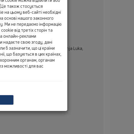
йли cookie можна відхилити або
fax
+387 33 717 785/787
(Це також стосується
e на цьому веб-сайті необхідні
mobile
+387 61 158 245
а основі нашого законного
email
ozmer@bih.net.ba
ту. Ми не передаємо інформацію
cookie від третіх сторін та
k d.o.o. Sarajevo
 та онлайн-реклами
jačna 14-C, 71000 Sarajevo,
и надаєте свою згоду, дані
sna i Hercegovina
и б зазначити, що ці країни
 poslovnice : Sarajevo- Kovačići, Banja Luka,
ії, що базуються в цих країнах,
tar, Tuzla, Visoko
охоронним органам, органам
tel
+387 33 777 806
ез можливості для вас
fax
+387 33 777 801
mobile
+387 61 220 067
email
info@luk.ba
email
veldin.peljto@luk.ba