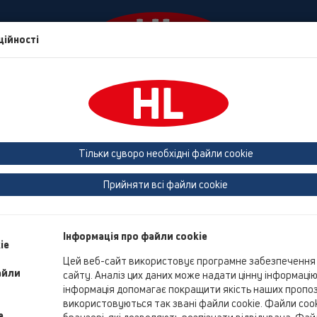
ційності
События
Фирма
HL Дім
Контакти та нов
 (Estonia, Latvia, Lithuania)
Belgium, Luxembourg, Netherlands
land, Norway, Sweden
France
GB, Ireland, Iceland, USA
G
Тільки суворо необхідні файли cookie
Macedonia
Moldavia
Poland
Portugal, Spain
Ro
Прийняти всі файли cookie
Türkiye
Ukraine, Georgia
Інформація про файли cookie
ie
Цей веб-сайт використовує програмне забезпечення 
Oz
айли
сайту. Аналіз цих даних може надати цінну інформаці
Ned
інформація допомагає покращити якість наших пропози
71
використовуються так звані файли cookie. Файли cooki
e