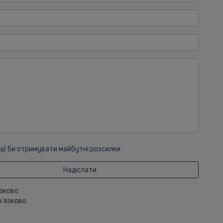
ла) би отримувати майбутні розсилки.
Надіслати
язково
ов'язково