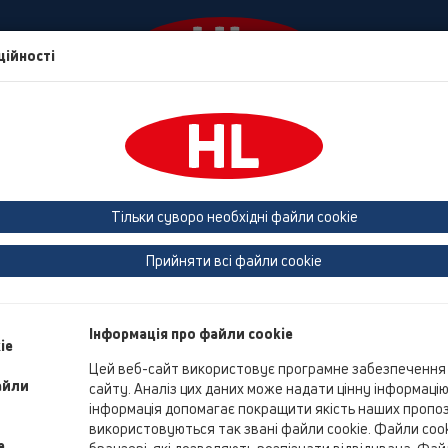
ційності
События
Фирма
HL Дім
Контакти та нов
Тільки суворо необхідні файли cookie
Дополнительная информац
Прийняти всі файли cookie
К сожалению, на данный момент информация на русском я
Інформація про файли cookie
ie
Цей веб-сайт використовує програмне забезпечення 
айли
сайту. Аналіз цих даних може надати цінну інформаці
інформація допомагає покращити якість наших пропози
використовуються так звані файли cookie. Файли cooki
e