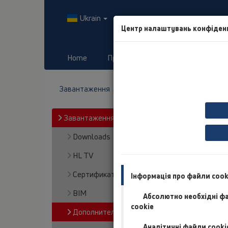
Ukrain
Центр налаштувань конфіден
Home
Продукты
Завантаження
Завантаження
Дополнительная информация
Завантаження
Downloads
HL TV
Сертификаты
Інформація про файли cook
BIM
Абсолютно необхідні ф
cookie
Дополнительная информация
Аналітичні файли cooki