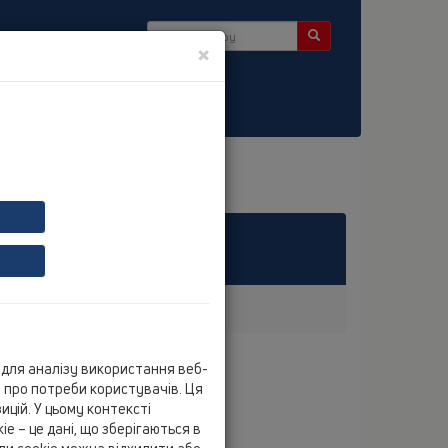
×
ини
ия
зыке отсутствует.
для аналізу використання веб-
ю про потреби користувачів. Ця
цій. У цьому контексті
e – це дані, що зберігаються в