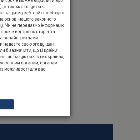
йли cookie можна відхилити або
(Це також стосується
e на цьому веб-сайті необхідні
а основі нашого законного
ту. Ми не передаємо інформацію
cookie від третіх сторін та
 та онлайн-реклами
и надаєте свою згоду, дані
и б зазначити, що ці країни
ії, що базуються в цих країнах,
охоронним органам, органам
ез можливості для вас