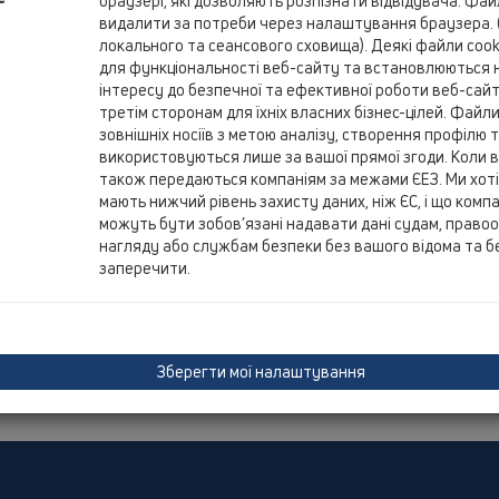
браузері, які дозволяють розпізнати відвідувача. Фа
видалити за потреби через налаштування браузера. 
локального та сеансового сховища). Деякі файли cooki
для функціональності веб-сайту та встановлюються н
інтересу до безпечної та ефективної роботи веб-сай
третім сторонам для їхніх власних бізнес-цілей. Файли 
зовнішніх носіїв з метою аналізу, створення профілю
використовуються лише за вашої прямої згоди. Коли в
також передаються компаніям за межами ЄЕЗ. Ми хотіл
мають нижчий рівень захисту даних, ніж ЄС, і що компан
можуть бути зобов’язані надавати дані судам, право
нагляду або службам безпеки без вашого відома та б
заперечити.
Зберегти мої налаштування