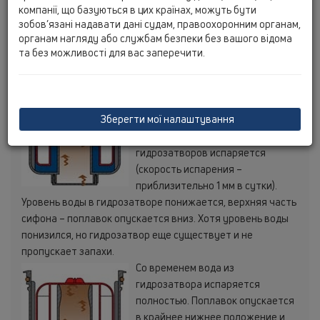
Пока вода есть в трапе, она
компанії, що базуються в цих країнах, можуть бути
препятствует проникновению
зобов’язані надавати дані судам, правоохоронним органам,
запахов из канализации в жилые
органам нагляду або службам безпеки без вашого відома
та без можливості для вас заперечити.
помещения, в этом случае
"Primus" продолжает работать как
обычный сифон.
Когда мы не пользуемся
Зберегти мої налаштування
сантехприборами, т.е. нет сброса
воды в канализацию, вода из
гидрозатворов испаряется
(скорость испарения –
приблизительно 1 мм в сутки).
Уровень воды в гидрозатворе понижается, верхняя часть
сифона – поплавок опускается вниз. Хотя уровень воды
понизился, но гидрозатвор еще существует и не
пропускает запахи.
Со временем вода из
гидрозатвора испаряется
полностью. Поплавок опускается
в крайнее нижнее положение и