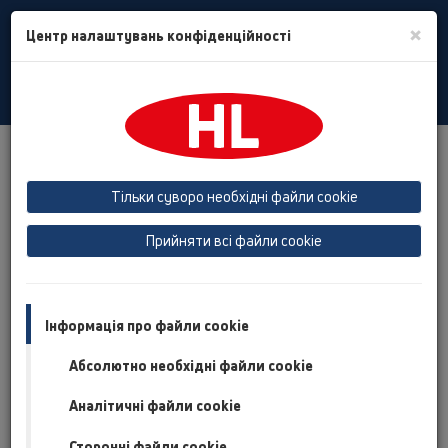
Toggle
×
Центр налаштувань конфіденційності
Search
Ukrain
Toggle
Navigat
Продукты
Справочник сантехника
Запахозапирающее устройство Primus
Тільки суворо необхідні файли cookie
Прийняти всі файли cookie
Запахозапирающее
устройство PRIMUS
Інформація про файли cookie
"Primus" это новый вид гидрозатвора (сифона для трапов),
Абсолютно необхідні файли cookie
который не пропускает запахи из канализации даже при
пересыхании, т.е. когда вода полностью испаряется.
Аналітичні файли cookie
Таким образом, извечная проблема – неприятный запах
Сторонні файли cookie