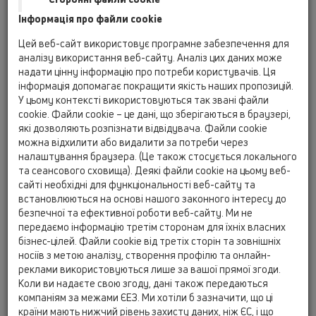
из канализации в жилых помещениях, навсегда останется
в прошлом.
Інформація про файли cookie
Цей веб-сайт використовує програмне забезпечення для
Конструкция:
аналізу використання веб-сайту. Аналіз цих даних може
надати цінну інформацію про потреби користувачів. Ця
Сифон для трапов - "Primus" состоит из двух частей:
інформація допомагає покращити якість наших пропозицій.
корпус сифона с приемным патрубком по центру, который
У цьому контексті використовуються так звані файли
неподвижно закрепляется в трапе, и верхнего элемента,
cookie. Файли cookie – це дані, що зберігаються в браузері,
які дозволяють розпізнати відвідувача. Файли cookie
который является поплавком с идеально плоской
можна відхилити або видалити за потреби через
внутренней поверхностью.
налаштування браузера. (Це також стосується локального
та сеансового сховища). Деякі файли cookie на цьому веб-
Способ действия:
сайті необхідні для функціональності веб-сайту та
встановлюються на основі нашого законного інтересу до
При протекании воды через трап,
безпечної та ефективної роботи веб-сайту. Ми не
сифон "Primus" действует как
передаємо інформацію третім сторонам для їхніх власних
обычный гидрозатвор: поплавок
бізнес-цілей. Файли cookie від третіх сторін та зовнішніх
носіїв з метою аналізу, створення профілю та онлайн-
всплывает в крайнее верхнее
реклами використовуються лише за вашої прямої згоди.
положение и не препятствует
Коли ви надаєте свою згоду, дані також передаються
протоку воды через патрубок
компаніям за межами ЄЕЗ. Ми хотіли б зазначити, що ці
корпуса сифона.
країни мають нижчий рівень захисту даних, ніж ЄС, і що